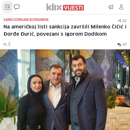
62
SANKCIONISANI BIZNISMENI
Na američkoj listi sankcija završili Milenko Čičić i
Đorđe Đurić, povezani s Igorom Dodikom
N. Ž.
20