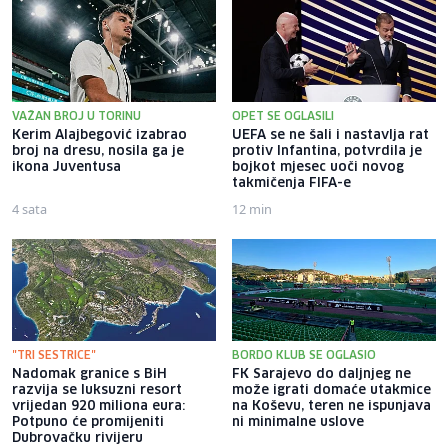
VAŽAN BROJ U TORINU
OPET SE OGLASILI
Kerim Alajbegović izabrao
UEFA se ne šali i nastavlja rat
broj na dresu, nosila ga je
protiv Infantina, potvrdila je
ikona Juventusa
bojkot mjesec uoči novog
takmičenja FIFA-e
4 sata
12 min
"TRI SESTRICE"
BORDO KLUB SE OGLASIO
Nadomak granice s BiH
FK Sarajevo do daljnjeg ne
razvija se luksuzni resort
može igrati domaće utakmice
vrijedan 920 miliona eura:
na Koševu, teren ne ispunjava
Potpuno će promijeniti
ni minimalne uslove
Dubrovačku rivijeru