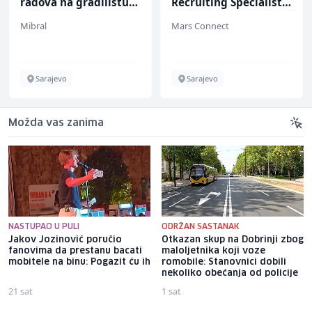
radova na gradilištu
Recruiting Specialist
(m/ž)
(m/ž)
Mibral
Mars Connect
Sarajevo
Sarajevo
Možda vas zanima
NASTUPAO U PULI
ODRŽAN SASTANAK
Jakov Jozinović poručio
Otkazan skup na Dobrinji zbog
fanovima da prestanu bacati
maloljetnika koji voze
mobitele na binu: Pogazit ću ih
romobile: Stanovnici dobili
nekoliko obećanja od policije
21 sat
1 sat