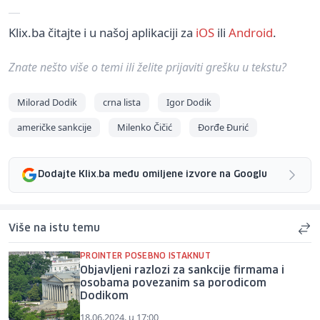
Klix.ba čitajte i u našoj aplikaciji za
iOS
ili
Android
.
Znate nešto više o temi ili želite prijaviti grešku u tekstu?
Milorad Dodik
crna lista
Igor Dodik
američke sankcije
Milenko Čičić
Đorđe Đurić
Dodajte Klix.ba među omiljene izvore na Googlu
Više na istu temu
PROINTER POSEBNO ISTAKNUT
Objavljeni razlozi za sankcije firmama i
osobama povezanim sa porodicom
Dodikom
18.06.2024. u 17:00