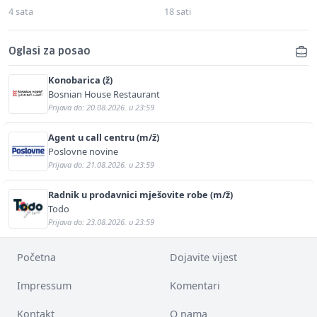
4 sata
18 sati
Oglasi za posao
Konobarica (ž)
Bosnian House Restaurant
Prijava do: 20.08.2026. u 23:59
Agent u call centru (m/ž)
Poslovne novine
Prijava do: 21.08.2026. u 23:59
Radnik u prodavnici mješovite robe (m/ž)
Todo
Prijava do: 23.08.2026. u 23:59
Početna
Dojavite vijest
Impressum
Komentari
Kontakt
O nama