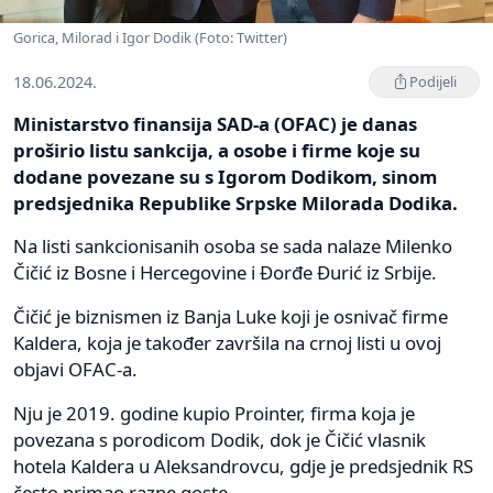
Gorica, Milorad i Igor Dodik (Foto: Twitter)
18.06.2024.
Podijeli
Ministarstvo finansija SAD-a (OFAC) je danas
proširio listu sankcija, a osobe i firme koje su
dodane povezane su s Igorom Dodikom, sinom
predsjednika Republike Srpske Milorada Dodika.
Na listi sankcionisanih osoba se sada nalaze Milenko
Čičić iz Bosne i Hercegovine i Đorđe Đurić iz Srbije.
Čičić je biznismen iz Banja Luke koji je osnivač firme
Kaldera, koja je također završila na crnoj listi u ovoj
objavi OFAC-a.
Nju je 2019. godine kupio Prointer, firma koja je
povezana s porodicom Dodik, dok je Čičić vlasnik
hotela Kaldera u Aleksandrovcu, gdje je predsjednik RS
često primao razne goste.