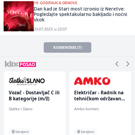
19. GODIŠNJICA OBNOVE
Dan kad je Stari most izronio iz Neretve:
Pogledajte spektakularnu bakljadu i noćni
skok
23.07.2023. u 22:07
KOMENTARI (7)
Vozač - Dostavljač C ili
Električar - Radnik na
B kategorije (m/ž)
tehničkom održavanju
(m/ž)
Slatko i Slano
Amko komerc
Sarajevo
Sarajevo