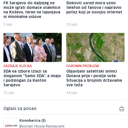
FK Sarajevo do daljnjeg ne
Đoković usred mora uzeo
može igrati domaće utakmice
telefon od fanova i napravio
na Koševu, teren ne ispunjava
potez koji je osvojio internet
ni minimalne uslove
5 sati
10 sati
SAZNAJE KLIX.BA
OGROMNI PROBLEMI
SDA na izbore izlazi sa
Objavljeni satelitski snimci
sloganom "Samo SDA", a imaju
Dunava prije i poslije suše:
i podslogan za Kanton
Situacija u brojnim državama
Sarajevo
sve teža
12 sati
14 sati
Oglasi za posao
Konobarica (ž)
Bosnian House Restaurant