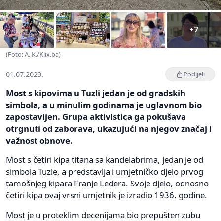
+7
(Foto: A. K./Klix.ba)
01.07.2023.
Podijeli
Most s kipovima u Tuzli jedan je od gradskih
simbola, a u minulim godinama je uglavnom bio
zapostavljen. Grupa aktivistica ga pokušava
otrgnuti od zaborava, ukazujući na njegov značaj i
važnost obnove.
Most s četiri kipa titana sa kandelabrima, jedan je od
simbola Tuzle, a predstavlja i umjetničko djelo prvog
tamošnjeg kipara Franje Ledera. Svoje djelo, odnosno
četiri kipa ovaj vrsni umjetnik je izradio 1936. godine.
Most je u proteklim decenijama bio prepušten zubu