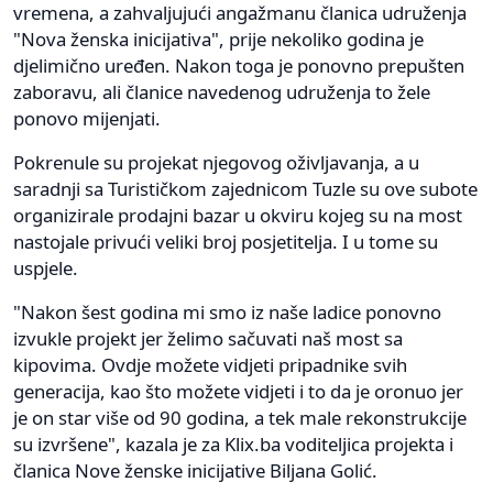
vremena, a zahvaljujući angažmanu članica udruženja
"Nova ženska inicijativa", prije nekoliko godina je
djelimično uređen. Nakon toga je ponovno prepušten
zaboravu, ali članice navedenog udruženja to žele
ponovo mijenjati.
Pokrenule su projekat njegovog oživljavanja, a u
saradnji sa Turističkom zajednicom Tuzle su ove subote
organizirale prodajni bazar u okviru kojeg su na most
nastojale privući veliki broj posjetitelja. I u tome su
uspjele.
"Nakon šest godina mi smo iz naše ladice ponovno
izvukle projekt jer želimo sačuvati naš most sa
kipovima. Ovdje možete vidjeti pripadnike svih
generacija, kao što možete vidjeti i to da je oronuo jer
je on star više od 90 godina, a tek male rekonstrukcije
su izvršene", kazala je za Klix.ba voditeljica projekta i
članica Nove ženske inicijative Biljana Golić.