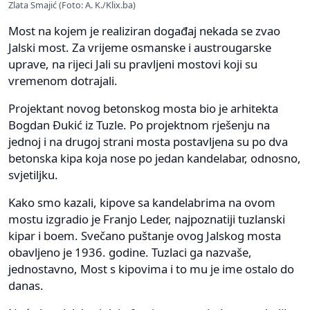
Zlata Smajić (Foto: A. K./Klix.ba)
Most na kojem je realiziran događaj nekada se zvao
Jalski most. Za vrijeme osmanske i austrougarske
uprave, na rijeci Jali su pravljeni mostovi koji su
vremenom dotrajali.
Projektant novog betonskog mosta bio je arhitekta
Bogdan Đukić iz Tuzle. Po projektnom rješenju na
jednoj i na drugoj strani mosta postavljena su po dva
betonska kipa koja nose po jedan kandelabar, odnosno,
svjetiljku.
Kako smo kazali, kipove sa kandelabrima na ovom
mostu izgradio je Franjo Leder, najpoznatiji tuzlanski
kipar i boem. Svečano puštanje ovog Jalskog mosta
obavljeno je 1936. godine. Tuzlaci ga nazvaše,
jednostavno, Most s kipovima i to mu je ime ostalo do
danas.