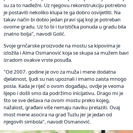
su za to nadležni. Uz njegovu rekonstrukciju potrebno
je postaviti nekoliko klupa te ga dobro osvijetliti. Na
takav način bi dobio jedan pravi sjaj koji je potreban
ovome gradu. Uz to bi i turistička ponuda u gradu bila
znatno bolja", navodi Golić.
Svoje grnčarske proizvode na mostu sa kipovima je
izložila i Alma Osmanović koja se skupa sa mužem bavi
izradom ovakve vrste posuđa.
"Od 2007. godine je ovo za muža i mene dodatna
djelatnost, ljudi su nas upoznali i imamo zaista mnogo
posla. Kada je riječ o ovom događaju, ovdje je veoma
lijepo i došli smo da podržimo inicijativu. Drago mi je
što se sve dešava na ovom mostu preko kojeg,
nažalost, građani više nemaju naviku prelaziti. Ovaj
most mene asocira na grad Tuzlu jer je jedan od
njegovih simbola", navodi Osmanović.