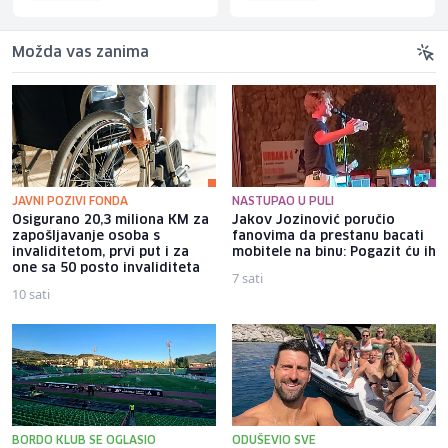
Možda vas zanima
JAVNI POZIVI FONDA
NASTUPAO U PULI
Osigurano 20,3 miliona KM za
Jakov Jozinović poručio
zapošljavanje osoba s
fanovima da prestanu bacati
invaliditetom, prvi put i za
mobitele na binu: Pogazit ću ih
one sa 50 posto invaliditeta
7 sati
10 sati
BORDO KLUB SE OGLASIO
ODUŠEVIO SVE