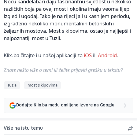
Noću kandelabari daju fascinantnu svjetlost u nekoliko
različitih boja pa ovaj most i okolina imaju veoma lijep
izgled i ugođaj. Iako je na rijeci Jali u kasnijem periodu,
izgrađeno nekoliko monumentalnih betonskih i
željeznih mostova, Most s kipovima, ostao je najljepši i
najpoznatiji most u Tuzli.
Klix.ba čitajte i u našoj aplikaciji za
iOS
ili
Android
.
Znate nešto više o temi ili želite prijaviti grešku u tekstu?
Tuzla
most s kipovima
Dodajte Klix.ba među omiljene izvore na Googlu
Više na istu temu