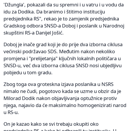
'Džungla', pokazali da su spremni i u vatru i u vodu da
idu za Dodika. Da branimo i štitimo instituciju
predsjednika RS", rekao je to zamjenik predsjednika
Gradskog odbora SNSD-a Doboj i poslanik u Narodnoj
skupštini RS-a Danijel Jošić.
Doboj je inače grad koji je do prije dva izborna ciklusa
većinski podržavao SDS. Međutim nakon nekoliko
promjena i "prelijetanja" ključnih lokalnih političara u
SNSD-u, već dva izborna ciklusa SNSD nosi ubjedljivu
pobjedu u tom gradu.
Zbog toga ova groteskna izjava poslanika u NSRS
nimalo ne čudi, pogotovo kada se uzme u obzir da je
Milorad Dodik nakon objavljivanja optužnice protiv
njega, najavio da će maksimalno homogenizirati narod
u RS-u.
On je kazao kako se svi trebaju okupiti oko
predsjednika RS-a kako bi odbranili tu instituciju. U