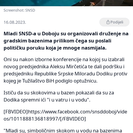
Screenshot: SNSD
16.08.2023.
Podijeli
Mladi SNSD-a u Doboju su organizovali druženje na
gradskim bazenima prilikom čega su poslali
političku poruku koja je mnoge nasmijala.
Oni su nakon izborne konferencije na kojoj su izabrali
novog predsjednika Aleksu Mirčetića te dali podršku i
predsjedniku Republike Srpske Miloradu Dodiku protiv
kojeg je Tužilaštvo BiH podiglo optužnicu.
Ističu da su skokovima u bazen pokazali da su za
Dodika spremni ići "i u vatru i u vodu".
[FBVIDEO]https://www.facebook.com/snsddoboj/vide
os/1011888136818997/[/FBVIDEO]
"Mladi su, simboličnim skokom u vodu na bazenima