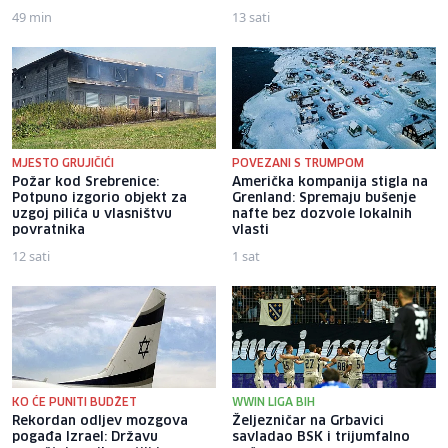
49 min
13 sati
MJESTO GRUJIČIĆI
POVEZANI S TRUMPOM
Požar kod Srebrenice:
Američka kompanija stigla na
Potpuno izgorio objekt za
Grenland: Spremaju bušenje
uzgoj pilića u vlasništvu
nafte bez dozvole lokalnih
povratnika
vlasti
12 sati
1 sat
KO ĆE PUNITI BUDŽET
WWIN LIGA BIH
Rekordan odljev mozgova
Željezničar na Grbavici
pogađa Izrael: Državu
savladao BSK i trijumfalno