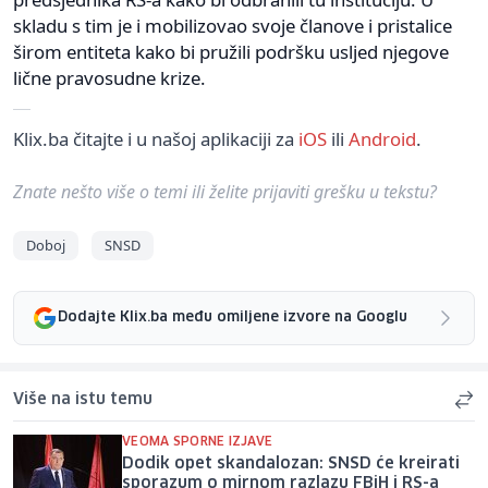
skladu s tim je i mobilizovao svoje članove i pristalice
širom entiteta kako bi pružili podršku usljed njegove
lične pravosudne krize.
Klix.ba čitajte i u našoj aplikaciji za
iOS
ili
Android
.
Znate nešto više o temi ili želite prijaviti grešku u tekstu?
Doboj
SNSD
Dodajte Klix.ba među omiljene izvore na Googlu
Više na istu temu
VEOMA SPORNE IZJAVE
Dodik opet skandalozan: SNSD će kreirati
sporazum o mirnom razlazu FBiH i RS-a