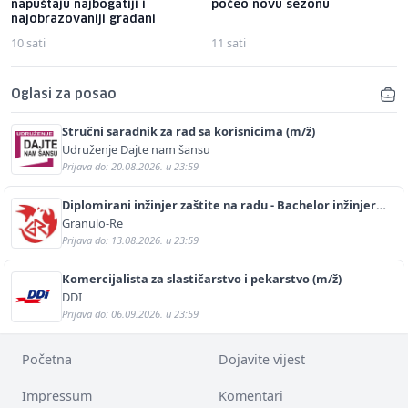
napuštaju najbogatiji i
počeo novu sezonu
najobrazovaniji građani
10 sati
11 sati
Oglasi za posao
Stručni saradnik za rad sa korisnicima (m/ž)
Udruženje Dajte nam šansu
Prijava do: 20.08.2026. u 23:59
Diplomirani inžinjer zaštite na radu - Bachelor inžinjer
sigurnosti i pomoći (m/ž)
Granulo-Re
Prijava do: 13.08.2026. u 23:59
Komercijalista za slastičarstvo i pekarstvo (m/ž)
DDI
Prijava do: 06.09.2026. u 23:59
Početna
Dojavite vijest
Impressum
Komentari