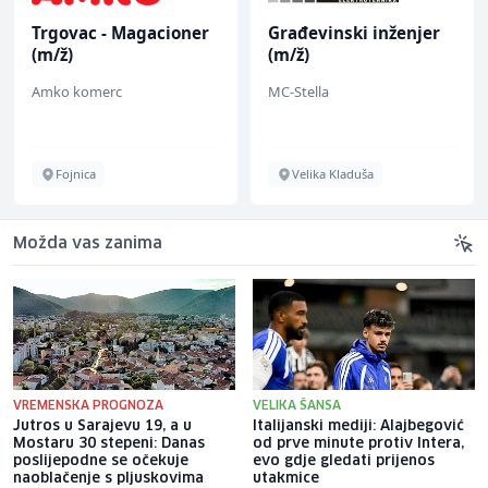
Trgovac - Magacioner
Građevinski inženjer
(m/ž)
(m/ž)
Amko komerc
MC-Stella
Fojnica
Velika Kladuša
Možda vas zanima
VREMENSKA PROGNOZA
VELIKA ŠANSA
Jutros u Sarajevu 19, a u
Italijanski mediji: Alajbegović
Mostaru 30 stepeni: Danas
od prve minute protiv Intera,
poslijepodne se očekuje
evo gdje gledati prijenos
naoblačenje s pljuskovima
utakmice