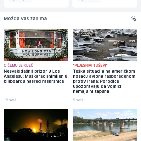
Možda vas zanima
O ČEMU JE RIJEČ
"PLJESNIVI TUŠEVI"
Nesvakidašnji prizor u Los
Teška situacija na američkom
Angelesu: Muškarac snimljen u
nosaču aviona raspoređenom
billboardu nasred raskrsnice
protiv Irana: Porodice
upozoravaju da vojnici
nemaju ni sapuna
19 sati
9 sati