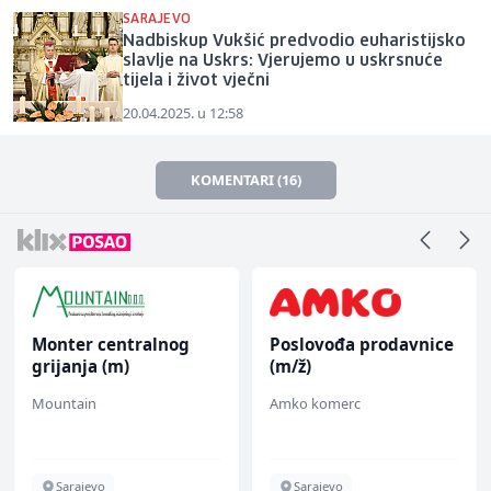
SARAJEVO
Nadbiskup Vukšić predvodio euharistijsko
slavlje na Uskrs: Vjerujemo u uskrsnuće
tijela i život vječni
20.04.2025. u 12:58
KOMENTARI (16)
Monter centralnog
Poslovođa prodavnice
grijanja (m)
(m/ž)
Mountain
Amko komerc
Sarajevo
Sarajevo