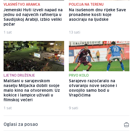
VLASNIŠTVO ARAMCA
POLICIJA NA TERENU
Jemenski Huti izveli napad na
Na isušenom dnu rijeke Save
jednu od najvećih rafinerija u
pronađene kosti koje
Saudijskoj Arabiji, izbio veliki
asociraju na ljudske
požar
1 sat
13 sati
LJETNO DRUŽENJE
PRVO KOLO
Mališani u sarajevskom
Sarajevo razočaralo na
naselju Miljacka dobili svoje
otvaranju nove sezone i
malo kino na otvorenom: Uz
osvojilo samo bod u
kokice i lampice uživali u
Vrapčićima
filmskoj večeri
1 sat
9 sati
Oglasi za posao