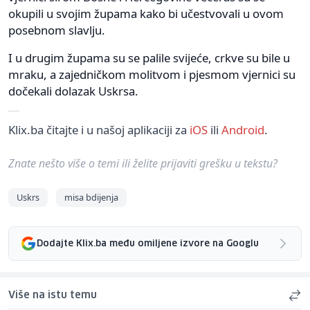
okupili u svojim župama kako bi učestvovali u ovom
posebnom slavlju.
I u drugim župama su se palile svijeće, crkve su bile u
mraku, a zajedničkom molitvom i pjesmom vjernici su
dočekali dolazak Uskrsa.
Klix.ba čitajte i u našoj aplikaciji za
iOS
ili
Android
.
Znate nešto više o temi ili želite prijaviti grešku u tekstu?
Uskrs
misa bdijenja
Dodajte Klix.ba među omiljene izvore na Googlu
Više na istu temu