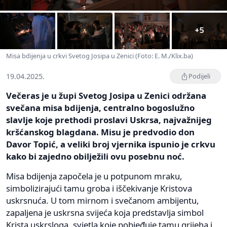
+5
Misa bdijenja u crkvi Svetog Josipa u Zenici (Foto: E. M./Klix.ba)
19.04.2025.
Podijeli
Večeras je u župi Svetog Josipa u Zenici održana
svečana misa bdijenja, centralno bogoslužno
slavlje koje prethodi proslavi Uskrsa, najvažnijeg
kršćanskog blagdana. Misu je predvodio don
Davor Topić, a veliki broj vjernika ispunio je crkvu
kako bi zajedno obilježili ovu posebnu noć.
Misa bdijenja započela je u potpunom mraku,
simbolizirajući tamu groba i iščekivanje Kristova
uskrsnuća. U tom mirnom i svečanom ambijentu,
zapaljena je uskrsna svijeća koja predstavlja simbol
Krista uskrsloga, svjetla koje pobjeđuje tamu grijeha i