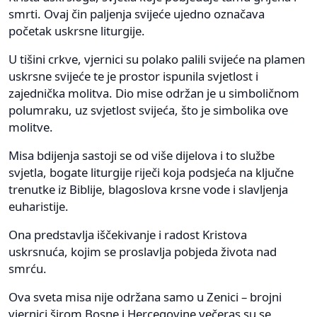
smrti. Ovaj čin paljenja svijeće ujedno označava
početak uskrsne liturgije.
U tišini crkve, vjernici su polako palili svijeće na plamen
uskrsne svijeće te je prostor ispunila svjetlost i
zajednička molitva. Dio mise održan je u simboličnom
polumraku, uz svjetlost svijeća, što je simbolika ove
molitve.
Misa bdijenja sastoji se od više dijelova i to službe
svjetla, bogate liturgije riječi koja podsjeća na ključne
trenutke iz Biblije, blagoslova krsne vode i slavljenja
euharistije.
Ona predstavlja iščekivanje i radost Kristova
uskrsnuća, kojim se proslavlja pobjeda života nad
smrću.
Ova sveta misa nije održana samo u Zenici – brojni
vjernici širom Bosne i Hercegovine večeras su se