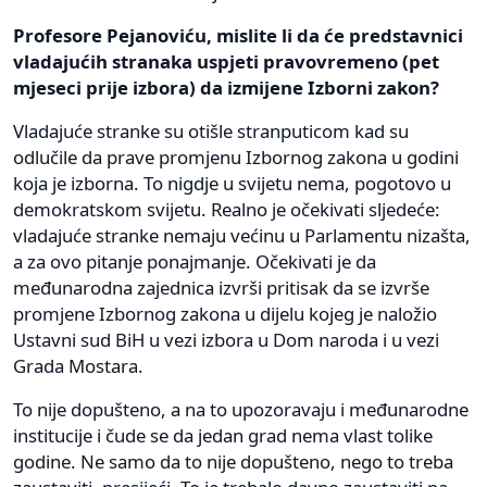
Profesore Pejanoviću, mislite li da će predstavnici
vladajućih stranaka uspjeti pravovremeno (pet
mjeseci prije izbora) da izmijene Izborni zakon?
Vladajuće stranke su otišle stranputicom kad su
odlučile da prave promjenu Izbornog zakona u godini
koja je izborna. To nigdje u svijetu nema, pogotovo u
demokratskom svijetu. Realno je očekivati sljedeće:
vladajuće stranke nemaju većinu u Parlamentu nizašta,
a za ovo pitanje ponajmanje. Očekivati je da
međunarodna zajednica izvrši pritisak da se izvrše
promjene Izbornog zakona u dijelu kojeg je naložio
Ustavni sud BiH u vezi izbora u Dom naroda i u vezi
Grada Mostara.
To nije dopušteno, a na to upozoravaju i međunarodne
institucije i čude se da jedan grad nema vlast tolike
godine. Ne samo da to nije dopušteno, nego to treba