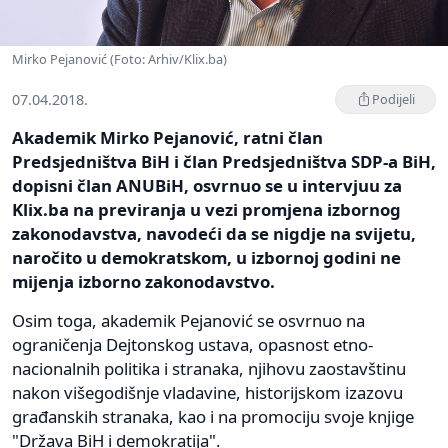
Mirko Pejanović (Foto: Arhiv/Klix.ba)
07.04.2018.
Podijeli
Akademik Mirko Pejanović, ratni član
Predsjedništva BiH i član Predsjedništva SDP-a BiH,
dopisni član ANUBiH, osvrnuo se u intervjuu za
Klix.ba na previranja u vezi promjena izbornog
zakonodavstva, navodeći da se nigdje na svijetu,
naročito u demokratskom, u izbornoj godini ne
mijenja izborno zakonodavstvo.
Osim toga, akademik Pejanović se osvrnuo na
ograničenja Dejtonskog ustava, opasnost etno-
nacionalnih politika i stranaka, njihovu zaostavštinu
nakon višegodišnje vladavine, historijskom izazovu
građanskih stranaka, kao i na promociju svoje knjige
"Država BiH i demokratija".