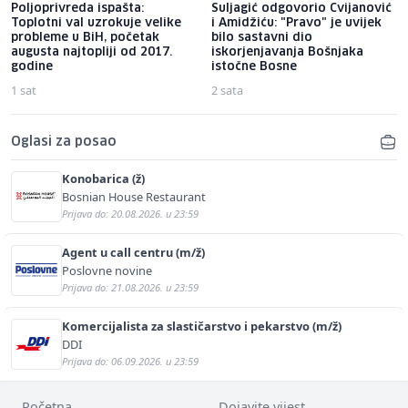
Poljoprivreda ispašta:
Suljagić odgovorio Cvijanović
Toplotni val uzrokuje velike
i Amidžiću: "Pravo" je uvijek
probleme u BiH, početak
bilo sastavni dio
augusta najtopliji od 2017.
iskorjenjavanja Bošnjaka
godine
istočne Bosne
1 sat
2 sata
Oglasi za posao
Konobarica (ž)
Bosnian House Restaurant
Prijava do: 20.08.2026. u 23:59
Agent u call centru (m/ž)
Poslovne novine
Prijava do: 21.08.2026. u 23:59
Komercijalista za slastičarstvo i pekarstvo (m/ž)
DDI
Prijava do: 06.09.2026. u 23:59
Početna
Dojavite vijest