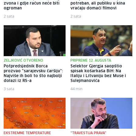
zvona i gdje račun neće biti
potreban, ali publiku u kina
ogroman
vraćaju domaći filmovi
2 sata
2 sata
ZELJKOVIĆ OTVORENO
PRIPREME 12. AUGUSTA
Potpredsjednik Borca
Selektor Gjergja saopštio
prozvao "sarajevsku čaršiju":
spisak košarkaša BiH: Na
Najviše ih boli to što najbolji
Italiju i Litvaniju bez Muse i
dolazi iz RS-a
Sulejmanovića
3 sata
44 min
EKSTREMNE TEMPERATURE
"TRAVESTIJA PRAVA"