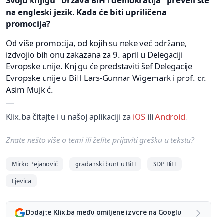
Svoju knjigu "Država BiH i demokratija" preveli ste
na engleski jezik. Kada će biti upriličena
promocija?
Od više promocija, od kojih su neke već održane,
izdvojio bih onu zakazana za 9. april u Delegaciji
Evropske unije. Knjigu će predstaviti šef Delegacije
Evropske unije u BiH Lars-Gunnar Wigemark i prof. dr.
Asim Mujkić.
Klix.ba čitajte i u našoj aplikaciji za
iOS
ili
Android
.
Znate nešto više o temi ili želite prijaviti grešku u tekstu?
Mirko Pejanović
građanski bunt u BiH
SDP BiH
Ljevica
Dodajte Klix.ba među omiljene izvore na Googlu