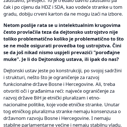
zaustaviti, presijeći. To je trebalo davno zaustaviti pa
čak i po cijenu da HDZ i SDA, kao vodeće stranke u tom
gradu, dobiju crveni karton da ne mogu izaći na izbore.
Netom poslije rata se u intelektualnim krugovima
često provlačila teza da dejtonsko ustrojstvo nije
toliko problematično koliko je problematično to što
se ne može osigurati provedba tog ustrojstva. Čini
se da još nikad nismo uspjeli prevazići "porođajne
muke". Je li do Dejtonskog ustava, ili ipak do nas?
Dejtonski ustav jeste po konstrukciji, po svojoj sadržini
i strukturi, nešto što je ograničenje za razvoj
funkcionalne države Bosne i Hercegovine. Ali, treba
otvoriti oči i građanima reći: najveće ograničenje za
razvoj države BiH je etnički pluralizam i etno-
nacionalne politike, koje vode etničke stranke. Unutar
tog etničkog pluralizma stranke nemaju konsenzusa o
državnom razvoju Bosne i Hercegovine. I nemaju
stabilne parlamentarne većine i nemaju stabilnu vladu.