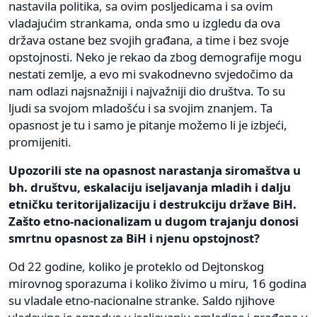
nastavila politika, sa ovim posljedicama i sa ovim
vladajućim strankama, onda smo u izgledu da ova
država ostane bez svojih građana, a time i bez svoje
opstojnosti. Neko je rekao da zbog demografije mogu
nestati zemlje, a evo mi svakodnevno svjedočimo da
nam odlazi najsnažniji i najvažniji dio društva. To su
ljudi sa svojom mladošću i sa svojim znanjem. Ta
opasnost je tu i samo je pitanje možemo li je izbjeći,
promijeniti.
Upozorili ste na opasnost narastanja siromaštva u
bh. društvu, eskalaciju iseljavanja mladih i dalju
etničku teritorijalizaciju i destrukciju države BiH.
Zašto etno-nacionalizam u dugom trajanju donosi
smrtnu opasnost za BiH i njenu opstojnost?
Od 22 godine, koliko je proteklo od Dejtonskog
mirovnog sporazuma i koliko živimo u miru, 16 godina
su vladale etno-nacionalne stranke. Saldo njihove