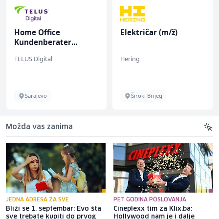
Home Office
Električar (m/ž)
Kundenberater
(m/w/d) für ein
TELUS Digital
Hering
renommiertes
Schuhunternehmen
Sarajevo
Široki Brijeg
Možda vas zanima
JEDNA ADRESA ZA SVE
PET GODINA POSLOVANJA
Bliži se 1. septembar: Evo šta
Cineplexx tim za Klix.ba:
sve trebate kupiti do prvog
Hollywood nam je i dalje