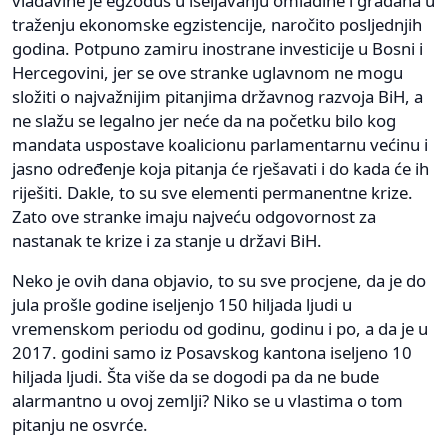
vladavine je egzodus u iseljavanju omladine i građana u
traženju ekonomske egzistencije, naročito posljednjih
godina. Potpuno zamiru inostrane investicije u Bosni i
Hercegovini, jer se ove stranke uglavnom ne mogu
složiti o najvažnijim pitanjima državnog razvoja BiH, a
ne slažu se legalno jer neće da na početku bilo kog
mandata uspostave koalicionu parlamentarnu većinu i
jasno određenje koja pitanja će rješavati i do kada će ih
riješiti. Dakle, to su sve elementi permanentne krize.
Zato ove stranke imaju najveću odgovornost za
nastanak te krize i za stanje u državi BiH.
Neko je ovih dana objavio, to su sve procjene, da je do
jula prošle godine iseljenjo 150 hiljada ljudi u
vremenskom periodu od godinu, godinu i po, a da je u
2017. godini samo iz Posavskog kantona iseljeno 10
hiljada ljudi. Šta više da se dogodi pa da ne bude
alarmantno u ovoj zemlji? Niko se u vlastima o tom
pitanju ne osvrće.