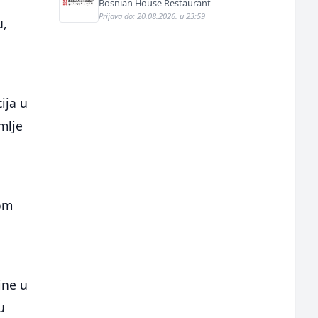
Bosnian House Restaurant
Prijava do: 20.08.2026. u 23:59
u,
ija u
mlje
nom
ine u
u