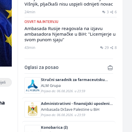
Višnjik, pljačkaši nisu uspjeli odnijeti novac
24min
3
6
OSVRT NA INTERVJU
Ambasada Rusije reagovala na izjavu
ambasadora Njemačke u BiH: "Licemjerje u
svom punom sjaju"
43min
29
8
Oglasi za posao
Stručni saradnik za farmaceutsku
jeli
prodaju (m/ž)
ALM Grupa
Prijava do: 06.08.2026. u 23:59
ma
Administrativni - finansijski uposlenik
(m/ž)
Ambasada Države Palestine u BiH
Prijava do: 06.08.2026. u 23:59
Konobarica (ž)