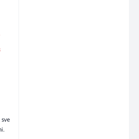
0
3
 sve
i.