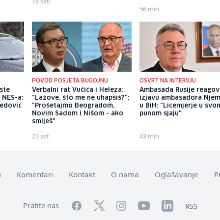
18 sati
56 min
POVOD POSJETA BUGOJNU
OSVRT NA INTERVJU
iste
Verbalni rat Vučića i Heleza:
Ambasada Rusije reagov
o NES-a:
"Lažove, što me ne uhapsiš?";
izjavu ambasadora Nje
medović
"Prošetajmo Beogradom,
u BiH: "Licemjerje u svo
Novim Sadom i Nišom - ako
punom sjaju"
smiješ"
21 sat
43 min
m
Komentari
Kontakt
O nama
Oglašavanje
P
Facebook
YouTube
LinkedIn
Twitter
Instagram
RSS
Pratite nas