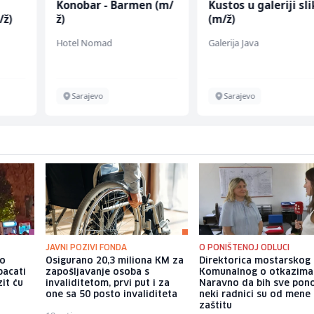
Konobar - Barmen (m/
Kustos u galeriji sl
/ž)
ž)
(m/ž)
Hotel Nomad
Galerija Java
Sarajevo
Sarajevo
JAVNI POZIVI FONDA
O PONIŠTENOJ ODLUCI
io
Osigurano 20,3 miliona KM za
Direktorica mostarskog
bacati
zapošljavanje osoba s
Komunalnog o otkazima
it ću
invaliditetom, prvi put i za
Naravno da bih sve pono
one sa 50 posto invaliditeta
neki radnici su od mene 
zaštitu