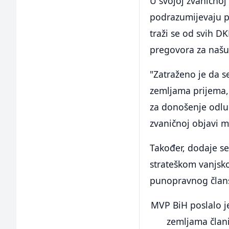
U svojoj zvaničnoj
podrazumijevaju p
traži se od svih D
pregovora za našu
"Zatraženo je da s
zemljama prijema, 
za donošenje odlu
zvaničnoj objavi m
Također, dodaje s
strateškom vanjsko
punopravnog člans
MVP BiH poslalo j
zemljama člani