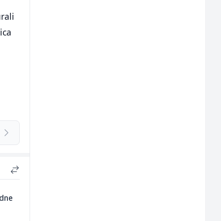
rali
ica
edne