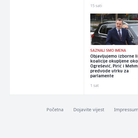
15 sati
SAZNALI SMO IMENA
Objavljujemo izborne l
koalicije okupljene ok
Ogrešević, Pirić i Meh
predvode utrku za
parlamente
1 sat
Dojavite vijest
Impressu
Početna