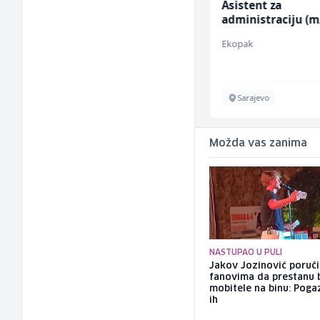
Kuhar za pripremu
Asistent za
brze hrane i
administraciju (m
jednostavnih jela (m/
Easy Bites
Ekopak
ž)
Sarajevo
Sarajevo
Možda vas zanima
NASTUPAO U PULI
Jakov Jozinović poruč
fanovima da prestanu 
mobitele na binu: Pogaz
ih