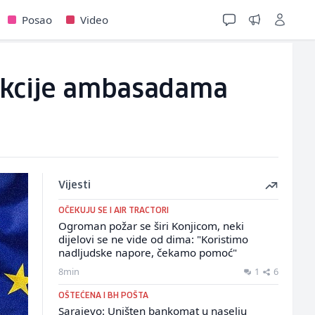
Posao
Video
rukcije ambasadama
Vijesti
OČEKUJU SE I AIR TRACTORI
Ogroman požar se širi Konjicom, neki
dijelovi se ne vide od dima: "Koristimo
nadljudske napore, čekamo pomoć"
8min
1
6
OŠTEĆENA I BH POŠTA
Sarajevo: Uništen bankomat u naselju