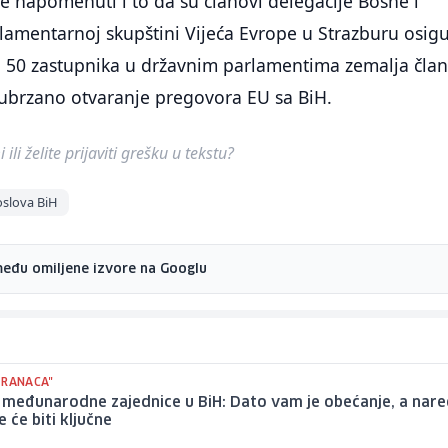
e napomenuti i to da su članovi delegacije Bosne i
amentarnoj skupštini Vijeća Evrope u Strazburu osigu
d 50 zastupnika u državnim parlamentima zemalja član
 ubrzano otvaranje pregovora EU sa BiH.
ili želite prijaviti grešku u tekstu?
oslova BiH
među omiljene izvore na Googlu
TRANACA"
 međunarodne zajednice u BiH: Dato vam je obećanje, a nar
 će biti ključne