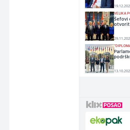
19.12.202
VELIKA 
Šefovi 
otvori
29.11.202
"DIPLOM
Parlame
podršku
13.10.202