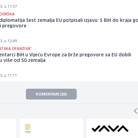
3. u 11:57
PODRŠKA
diplomatija šest zemalja EU potpisali izjavu: S BiH do kraja g
ti pregovore
3. u 12:49
ATSKA OFANZIVA"
ntarci BiH u Vijeću Evrope za brže pregovore sa EU dobili
 više od 50 zemalja
3. u 11:11
KOMENTARI (26)