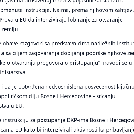
 objavi na društvenoj mreži X pojasnili su šta tačno
omenute instrukcije. Naime, prema njihovom zahtjev
KP-ova u EU da intenziviraju lobiranje za otvaranje
 zemlju.
e obave razgovori sa predstavnicima nadležnih instituc
a sa ciljem zagovaranja dobijanja podrške njihove ze
ke o otvaranju pregovora o pristupanju", navodi se u
inistarstva.
e i da je potvrđena nedvosmislena posvećenost ključ
političkom cilju Bosne i Hercegovine - sticanju
tva u EU.
e instrukciju za postupanje DKP-ima Bosne i Hercegov
cama EU kako bi intenzivirali aktivnosti ka pribavljanj