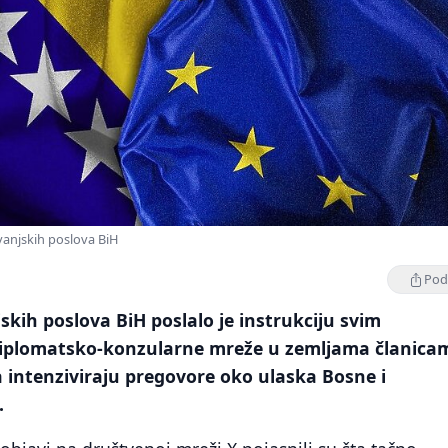
vanjskih poslova BiH
Podi
skih poslova BiH poslalo je instrukciju svim
diplomatsko-konzularne mreže u zemljama članica
 intenziviraju pregovore oko ulaska Bosne i
.