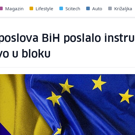
Magazin
Lifestyle
Scitech
Auto
Križaljka
 poslova BiH poslalo inst
tvo u bloku