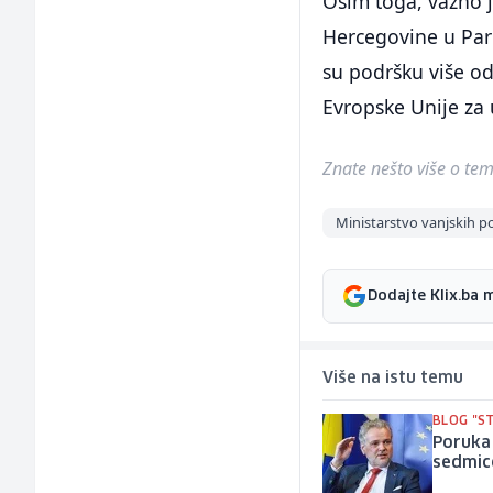
Osim toga, važno j
Hercegovine u Parl
su podršku više o
Evropske Unije za
Znate nešto više o temi 
Ministarstvo vanjskih p
Dodajte Klix.ba 
Više na istu temu
BLOG "S
Poruka
sedmice