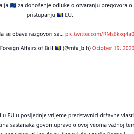
lja 🇪🇺 za donošenje odluke o otvaranju pregovora o
pristupanju 🇧🇦 EU.
da se obave razgovori sa…
pic.twitter.com/RMs6kxq4a
Foreign Affairs of BiH 🇧🇦 (@mfa_bih)
October 19, 202
H u EU u posljednje vrijeme predstavnici državne vlasti
ećina sastanaka govori upravo o ovoj veoma važnoj tem