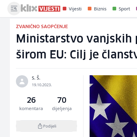
Vijesti
Biznis
Sport
ZVANIČNO SAOPĆENJE
Ministarstvo vanjskih
širom EU: Cilj je člans
S. Š.
19.10.2023.
26
70
komentara
dijeljenja
Podijeli