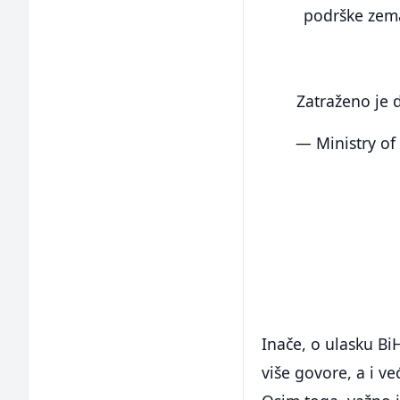
podrške zema
Zatraženo je 
— Ministry of 
Inače, o ulasku Bi
više govore, a i v