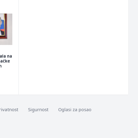
ala na
mačke
m
rivatnost
Sigurnost
Oglasi za posao