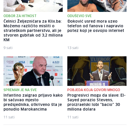
ODBOR ZA HITNOST
ODUŠEVIO SVE
Čelnici Željezničara za Klix.ba:
Đoković usred mora uzeo
Možemo različito misliti o
telefon od fanova i napravio
strateškom partnerstvu, ali je
potez koji je osvojio internet
stvoren gubitak od 3,2 miliona
KM
9 sati
13 sati
SPREMAN JE NA SVE
POBJEDA KOJA GOVORI MNOGO
Infantino zaigrao prljavo kako
Progresivci mogu da slave: El-
bi sačuvao mjesto
Sayed porazio Stevens,
predsjednika, otkriveno šta je
proizraelski lobi "bacio" 30
ponudio Marokancima
miliona dolara
11 sati
11 sati