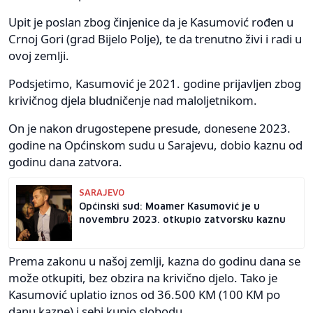
Upit je poslan zbog činjenice da je Kasumović rođen u
Crnoj Gori (grad Bijelo Polje), te da trenutno živi i radi u
ovoj zemlji.
Podsjetimo, Kasumović je 2021. godine prijavljen zbog
krivičnog djela bludničenje nad maloljetnikom.
On je nakon drugostepene presude, donesene 2023.
godine na Općinskom sudu u Sarajevu, dobio kaznu od
godinu dana zatvora.
SARAJEVO
Općinski sud: Moamer Kasumović je u
novembru 2023. otkupio zatvorsku kaznu
Prema zakonu u našoj zemlji, kazna do godinu dana se
može otkupiti, bez obzira na krivično djelo. Tako je
Kasumović uplatio iznos od 36.500 KM (100 KM po
danu kazne) i sebi kupio slobodu.