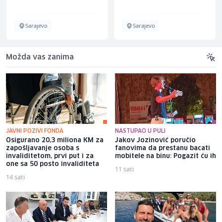
Sarajevo
Sarajevo
Možda vas zanima
JAVNI POZIVI FONDA
NASTUPAO U PULI
Osigurano 20,3 miliona KM za
Jakov Jozinović poručio
zapošljavanje osoba s
fanovima da prestanu bacati
invaliditetom, prvi put i za
mobitele na binu: Pogazit ću ih
one sa 50 posto invaliditeta
11 sati
14 sati