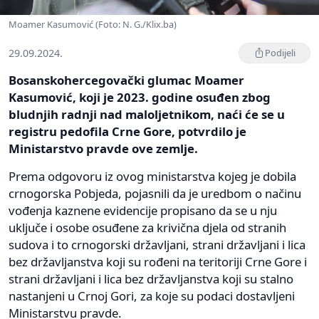
Moamer Kasumović (Foto: N. G./Klix.ba)
29.09.2024.
Podijeli
Bosanskohercegovački glumac Moamer
Kasumović, koji je 2023. godine osuđen zbog
bludnjih radnji nad maloljetnikom, naći će se u
registru pedofila Crne Gore, potvrdilo je
Ministarstvo pravde ove zemlje.
Prema odgovoru iz ovog ministarstva kojeg je dobila
crnogorska Pobjeda, pojasnili da je uredbom o načinu
vođenja kaznene evidencije propisano da se u nju
uključe i osobe osuđene za krivična djela od stranih
sudova i to crnogorski državljani, strani državljani i lica
bez državljanstva koji su rođeni na teritoriji Crne Gore i
strani državljani i lica bez državljanstva koji su stalno
nastanjeni u Crnoj Gori, za koje su podaci dostavljeni
Ministarstvu pravde.