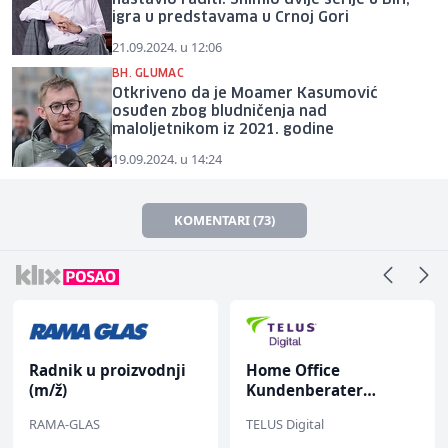
igra u predstavama u Crnoj Gori
21.09.2024. u 12:06
BH. GLUMAC
Otkriveno da je Moamer Kasumović
osuđen zbog bludničenja nad
maloljetnikom iz 2021. godine
19.09.2024. u 14:24
KOMENTARI (73)
Radnik u proizvodnji
Home Office
(m/ž)
Kundenberater
(m/w/d) für Vattenfall
RAMA-GLAS
TELUS Digital