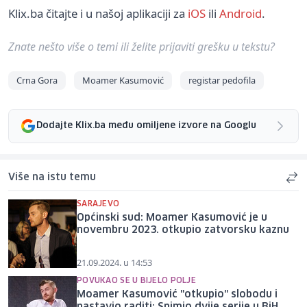
Klix.ba čitajte i u našoj aplikaciji za
iOS
ili
Android
.
Znate nešto više o temi ili želite prijaviti grešku u tekstu?
Crna Gora
Moamer Kasumović
registar pedofila
Dodajte Klix.ba među omiljene izvore na Googlu
Više na istu temu
SARAJEVO
Općinski sud: Moamer Kasumović je u
novembru 2023. otkupio zatvorsku kaznu
21.09.2024. u 14:53
POVUKAO SE U BIJELO POLJE
Moamer Kasumović "otkupio" slobodu i
nastavio raditi: Snimio dvije serije u BiH,