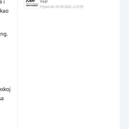
a i
Vaar
Prijava do: 02.09.2026. u 23:59
ekao
ing.
u
pskoj
sa