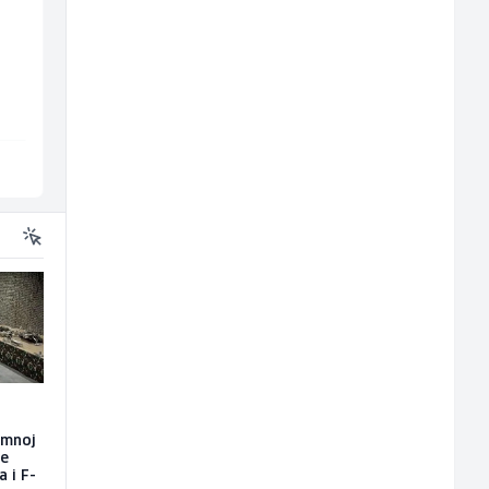
Junior Marketing &
Sachbearbeiter in de
Recruiting Specialist
Voice Quality
(m/ž)
Management (m/w)
Mars Connect
Servicepoint
Sarajevo
Sarajevo
emnoj
će
a i F-