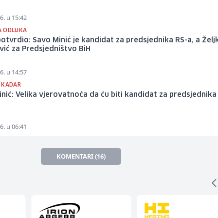
6. u 15:42
A ODLUKA
otvrdio: Savo Minić je kandidat za predsjednika RS-a, a Želj
vić za Predsjedništvo BiH
6. u 14:57
 KADAR
nić: Velika vjerovatnoća da ću biti kandidat za predsjednika
6. u 06:41
KOMENTARI (16)