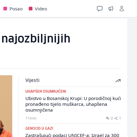
Posao
Video
najozbiljnijih
Vijesti
UHAPŠEN OSUMNJIČENI
Ubistvo u Bosanskoj Krupi: U porodičnoj kući
pronađeno tijelo muškarca, uhapšena
osumnjičena
11min
0
1
GENOCID U GAZI
Zastrašujući podaci UNICEF-a: Izrael za 300