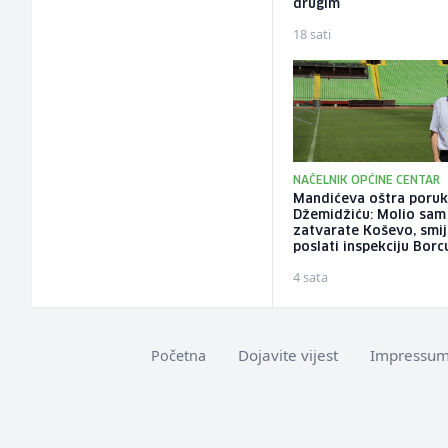
drugim
18 sati
NAČELNIK OPĆINE CENTAR
Mandićeva oštra poru
Džemidžiću: Molio sam
zatvarate Koševo, smije
poslati inspekciju Borc
4 sata
Dojavite vijest
Impressu
Početna