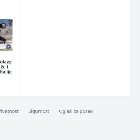
dolaze
ižu i
talije
rivatnost
Sigurnost
Oglasi za posao