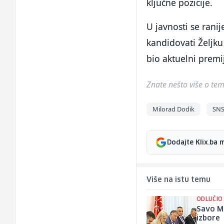
ključne pozicije.
U javnosti se rani
kandidovati Željku
bio aktuelni premi
Znate nešto više o temi 
Milorad Dodik
SN
Dodajte Klix.ba 
Više na istu temu
ODLUČIO
Savo Mi
izbore