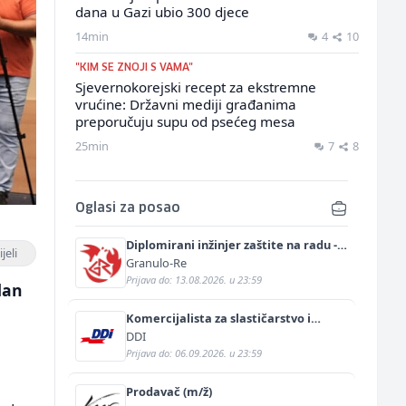
dana u Gazi ubio 300 djece
14min
4
10
"KIM SE ZNOJI S VAMA"
Sjevernokorejski recept za ekstremne
vrućine: Državni mediji građanima
preporučuju supu od psećeg mesa
25min
7
8
Oglasi za posao
Diplomirani inžinjer zaštite na radu -
jeli
Bachelor inžinjer sigurnosti i pomoći
Granulo-Re
(m/ž)
Prijava do: 13.08.2026. u 23:59
dan
Komercijalista za slastičarstvo i
pekarstvo (m/ž)
DDI
Prijava do: 06.09.2026. u 23:59
Prodavač (m/ž)