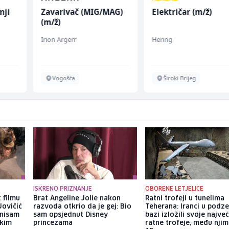
nji
Zavarivač (MIG/MAG)
Električar (m/ž)
(m/ž)
Irion Argerr
Hering
Vogošća
Široki Brijeg
ISKRENO PRIZNANJE
OBORENE LETJELICE
 filmu
Brat Angeline Jolie nakon
Ratni trofeji u tunelima
Jovičić
razvoda otkrio da je gej: Bio
Teherana: Iranci u podz
 nisam
sam opsjednut Disney
bazi izložili svoje najve
ekim
princezama
ratne trofeje, među njim