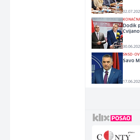
02.07.202
KONAČN
Dodik p
Cvijano
30.06.202
SNSD-OV
Savo Mi
17.06.202