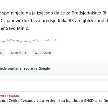
je spominjalo da je izvjesno da će za Predsjedništvo Bi
 Cvijanović dok bi za predsjednika RS-a najbliži kandi
jer Savo Minić.
ili želite prijaviti grešku u tekstu?
SD
Savo Minić
Izbori 2026
među omiljene izvore na Googlu
 VRH STRANKE
nić i Željka Cvijanović potvrđeni kao kandidati SNSD-a za O