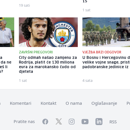
15
19 sati
1 sat
ZAVRŠNI PREGOVORI
VJEŽBA BRZI ODGOVOR
ka
City odmah našao zamjenu za
U Bosnu i Hercegovinu 
 da ne
Rodrija, platit će 130 miliona
velike vojne snage, prist
š li
eura za marokansko čudo od
padobranske jedinice iz I
u?
djeteta
1 sat
4 sata
m
Komentari
Kontakt
O nama
Oglašavanje
P
Facebook
YouTube
LinkedIn
Twitter
Instagram
RSS
Pratite nas