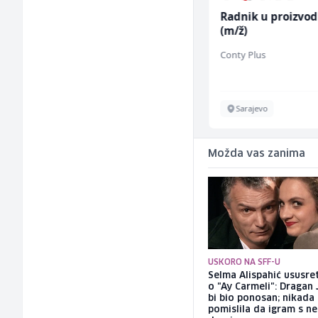
Vozač autobusa (m/ž)
Radnik u proizvod
(m/ž)
Travel-Trans
Conty Plus
Sarajevo
Sarajevo
Možda vas zanima
USKORO NA SFF-U
Selma Alispahić ususret
o "Ay Carmeli": Dragan 
bi bio ponosan; nikada
pomislila da igram s n