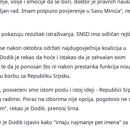
elje, volje i emocije da se bori, doktor je pravnih nauk
biljan rad. Imam potpuno povjerenje u Savu Minića", r
 pokazuju rezultati istraživanja, SNSD ima odličan rejt
e se nakon oktobra održati najdugovječnija koalicija u
 Dodik je rekao da hoće i istakao da je zahvalan svim
je te da je ponosan što ni nakon prestanka funkcija nis
ku borbu za Republiku Srpsku.
 posvećeni smo istom poslu i istoj ideji - Republici Sr
a radimo. Poraz na izborima nije opcija, pogotovo ne 
m", rekao je Dodik, prenosi Srna.
 je Dodik izjavio kako "imaju najmanje pet imena" za