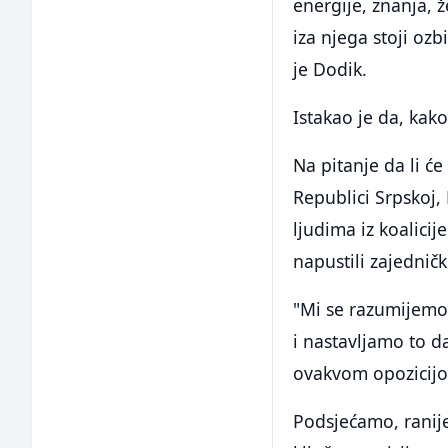
energije, znanja, ž
iza njega stoji oz
je Dodik.
Istakao je da, kako
Na pitanje da li ć
Republici Srpskoj,
ljudima iz koalici
napustili zajednič
"Mi se razumijemo,
i nastavljamo to d
ovakvom opozicijo
Podsjećamo, ranije