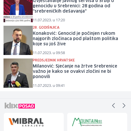
Izvještavanje javnog servisa u Srbiji o
genocidu u Srebrenici: 28 godina od
"srebreničkih dešavanja"
11.07.2023. u 17:20
28. GODIŠNJICA
Konaković: Genocid je počinjen rukom
najgorih zločinaca pod plaštom politika
koje su još žive
11.07.2023. u 09:58
PREDSJEDNIK HRVATSKE
Milanović: Sjećanje na žrtve Srebrenice
važno je kako se ovakvi zločini ne bi
ponovili
11.07.2023. u 09:41