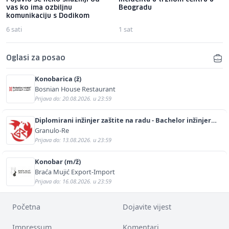
vas ko ima ozbiljnu
Beogradu
komunikaciju s Dodikom
6 sati
1 sat
Oglasi za posao
Konobarica (ž)
Bosnian House Restaurant
Prijava do: 20.08.2026. u 23:59
Diplomirani inžinjer zaštite na radu - Bachelor inžinjer
sigurnosti i pomoći (m/ž)
Granulo-Re
Prijava do: 13.08.2026. u 23:59
Konobar (m/ž)
Braća Mujić Export-Import
Prijava do: 16.08.2026. u 23:59
Početna
Dojavite vijest
Impressum
Komentari