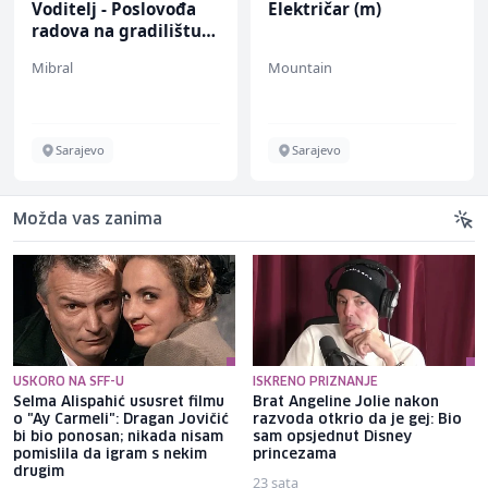
Voditelj - Poslovođa
Električar (m)
radova na gradilištu
(m/ž)
Mibral
Mountain
Sarajevo
Sarajevo
Možda vas zanima
USKORO NA SFF-U
ISKRENO PRIZNANJE
Selma Alispahić ususret filmu
Brat Angeline Jolie nakon
o "Ay Carmeli": Dragan Jovičić
razvoda otkrio da je gej: Bio
bi bio ponosan; nikada nisam
sam opsjednut Disney
pomislila da igram s nekim
princezama
drugim
23 sata