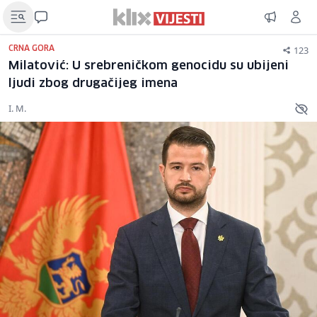
123
CRNA GORA
Milatović: U srebreničkom genocidu su ubijeni
ljudi zbog drugačijeg imena
I. M.