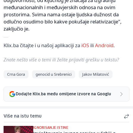
odgovornosti, od ključnog je značaja za izgradnju
međunacionalnih i međuvjerskih odnosa na ovim
prostorima. Svima nama ostaje ljudska dužnost da
odlučno osudimo bilo kakve pokušaje relativizacije",
zaključio je.
Klix.ba čitajte i u našoj aplikaciji za
iOS
ili
Android
.
Znate nešto više o temi ili želite prijaviti grešku u tekstu?
Crna Gora
genocid u Srebrenici
Jakov Milatović
Dodajte Klix.ba među omiljene izvore na Googlu
Više na istu temu
IGNORISANJE ISTINE