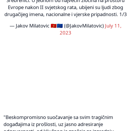
Srebrenici. U jednom od najvećih zločina na prostoru
Evrope nakon II svjetskog rata, ubijeni su ljudi zbog
drugačijeg imena, nacionalne i vjerske pripadnosti. 1/3
— Jakov Milatovic 🇲🇪🇪🇺 (@JakovMilatovic)
July 11,
2023
"Beskompromisno suočavanje sa svim tragičnim
događajima iz prošlosti, uz jasno adresiranje