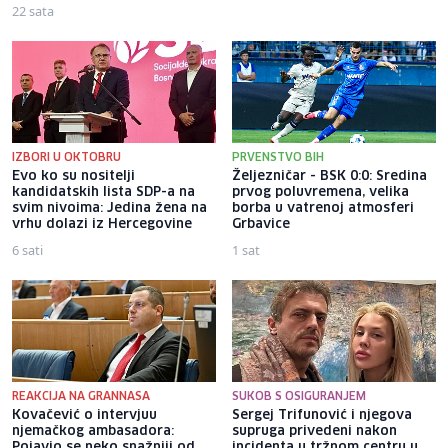
22 sata
IZBORI U OKTOBRU
PRVENSTVO BIH
Evo ko su nositelji
Željezničar - BSK 0:0: Sredina
kandidatskih lista SDP-a na
prvog poluvremena, velika
svim nivoima: Jedina žena na
borba u vatrenoj atmosferi
vrhu dolazi iz Hercegovine
Grbavice
6 sati
1 sat
REAKCIJA NA GRANNASA
SUKOB S OSIGURANJEM
Kovačević o intervjuu
Sergej Trifunović i njegova
njemačkog ambasadora:
supruga privedeni nakon
Pojavio se neko snažniji od
incidenta u tržnom centru u