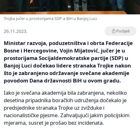
Trojka jučer u prostorijama SDP-a BiH u Banjoj Luci
26.11.2023.
Podijeli
Ministar razvoja, poduzetništva i obrta Federacije
Bosne i Hercegovine, Vojin Mijatović, jučer je u
prostorijama Socijaldemokratske partije (SDP) u
Banjoj Luci dočekao lidere stranaka Trojke nakon
što je zabranjeno održavanje svečane akademije
povodom Dana državnosti BiH u ovom gradu.
Iako je svečana akademija bila zabranjena, nekoliko
desetina pripadnika boračkih udruženja dočekalo je
predsjednike stranaka Trojke uz zvižduke i
nacionalističke pjesme. Zahvaljujući jakim policijskim
mjerama, susret je prošao bez incidenata.