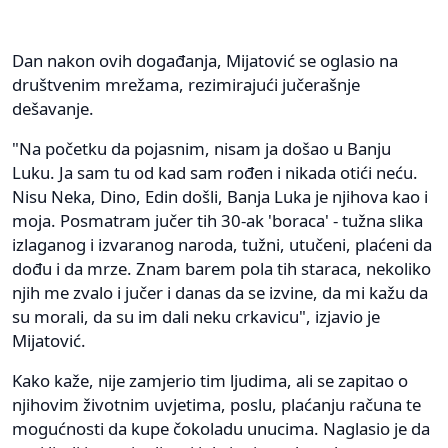
Dan nakon ovih događanja, Mijatović se oglasio na
društvenim mrežama, rezimirajući jučerašnje
dešavanje.
"Na početku da pojasnim, nisam ja došao u Banju
Luku. Ja sam tu od kad sam rođen i nikada otići neću.
Nisu Neka, Dino, Edin došli, Banja Luka je njihova kao i
moja. Posmatram jučer tih 30-ak 'boraca' - tužna slika
izlaganog i izvaranog naroda, tužni, utučeni, plaćeni da
dođu i da mrze. Znam barem pola tih staraca, nekoliko
njih me zvalo i jučer i danas da se izvine, da mi kažu da
su morali, da su im dali neku crkavicu", izjavio je
Mijatović.
Kako kaže, nije zamjerio tim ljudima, ali se zapitao o
njihovim životnim uvjetima, poslu, plaćanju računa te
mogućnosti da kupe čokoladu unucima. Naglasio je da