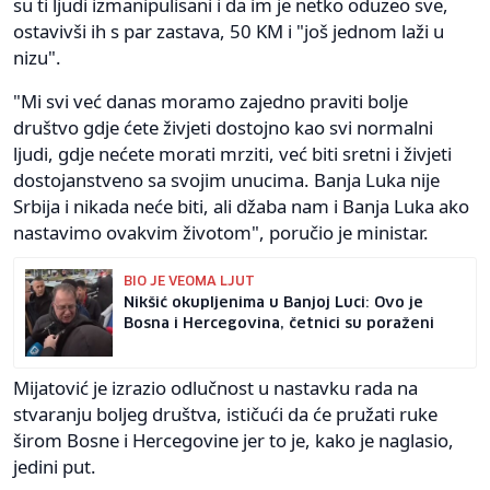
su ti ljudi izmanipulisani i da im je netko oduzeo sve,
ostavivši ih s par zastava, 50 KM i "još jednom laži u
nizu".
"Mi svi već danas moramo zajedno praviti bolje
društvo gdje ćete živjeti dostojno kao svi normalni
ljudi, gdje nećete morati mrziti, već biti sretni i živjeti
dostojanstveno sa svojim unucima. Banja Luka nije
Srbija i nikada neće biti, ali džaba nam i Banja Luka ako
nastavimo ovakvim životom", poručio je ministar.
BIO JE VEOMA LJUT
Nikšić okupljenima u Banjoj Luci: Ovo je
Bosna i Hercegovina, četnici su poraženi
Mijatović je izrazio odlučnost u nastavku rada na
stvaranju boljeg društva, ističući da će pružati ruke
širom Bosne i Hercegovine jer to je, kako je naglasio,
jedini put.