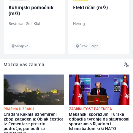
Kuhinjski pomoćnik
Električar (m/ž)
(m/ž)
Restoran Golf Klub
Hering
Sarajevo
Široki Brijeg
Možda vas zanima
PRAŠINA U ZRAKU
ZABRINUTOST PARTNERA
Građani Kaknja uznemireni
Mekanski sporazum: Turska
zbog zagađenja: Oblak čestica
odbacila tvrdnje da sigurnosni
iz Cementare prekrio
sporazum s Rijadom i
područje, ponudili su
Islamabadom krši NATO