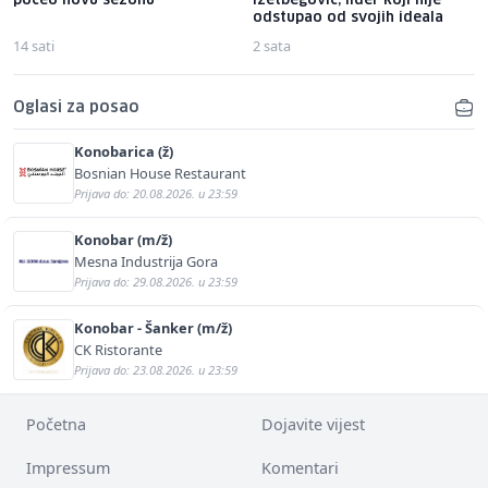
počeo novu sezonu
Izetbegović, lider koji nije
odstupao od svojih ideala
14 sati
2 sata
Oglasi za posao
Konobarica (ž)
Bosnian House Restaurant
Prijava do: 20.08.2026. u 23:59
Konobar (m/ž)
Mesna Industrija Gora
Prijava do: 29.08.2026. u 23:59
Konobar - Šanker (m/ž)
CK Ristorante
Prijava do: 23.08.2026. u 23:59
Početna
Dojavite vijest
Impressum
Komentari