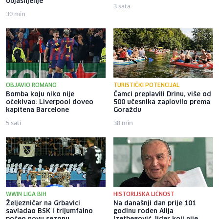
objašnjenje
3 sata
30 min
OBJAVIO ROMANO
TURISTIČKI POTENCIJAL
Bomba koju niko nije
Čamci preplavili Drinu, više od
očekivao: Liverpool doveo
500 učesnika zaplovilo prema
kapitena Barcelone
Goraždu
5 sati
38 min
WWIN LIGA BIH
HISTORIJSKA LIČNOST
Željezničar na Grbavici
Na današnji dan prije 101
savladao BSK i trijumfalno
godinu rođen Alija