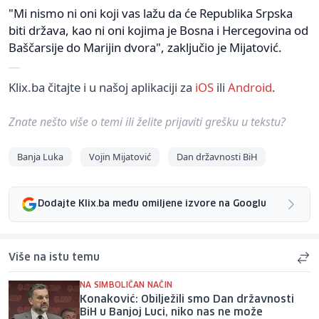
"Mi nismo ni oni koji vas lažu da će Republika Srpska
biti država, kao ni oni kojima je Bosna i Hercegovina od
Baščarsije do Marijin dvora", zaključio je Mijatović.
Klix.ba čitajte i u našoj aplikaciji za
iOS
ili
Android
.
Znate nešto više o temi ili želite prijaviti grešku u tekstu?
Banja Luka
Vojin Mijatović
Dan državnosti BiH
Dodajte Klix.ba među omiljene izvore na Googlu
Više na istu temu
NA SIMBOLIČAN NAČIN
Konaković: Obilježili smo Dan državnosti
BiH u Banjoj Luci, niko nas ne može