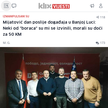
118
IZMANIPULISANI SU
Mijatović dan poslije događaja u Banjoj Luci:
Neki od "boraca" su mi se izvinili, morali su doći
za 50 KM
M. G.
173