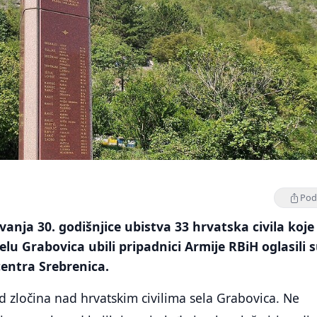
Podi
anja 30. godišnjice ubistva 33 hrvatska civila koje
u Grabovica ubili pripadnici Armije RBiH oglasili s
entra Srebrenica.
d zločina nad hrvatskim civilima sela Grabovica. Ne