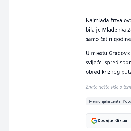
Najmlađa žrtva ovo
bila je Mladenka Z
samo četiri godine,
U mjestu Grabovica
svijeće ispred spo
obred križnog put
Znate nešto više o temi 
Memorijalni centar Poto
Dodajte Klix.ba 