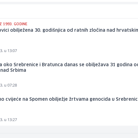
IZ 1993. GODINE
vici obilježena 30. godišnjica od ratnih zločina nad hrvatski
a
3. u 13:07
a oko Srebrenice i Bratunca danas se obilježava 31 godina o
 nad Srbima
3. u 07:28
o cvijeće na Spomen obilježje žrtvama genocida u Srebrenic
3. u 13:27