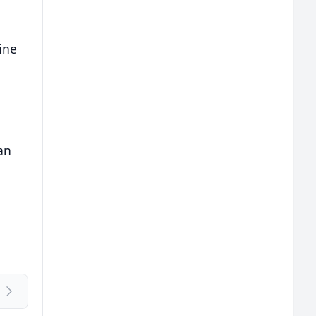
ine
an