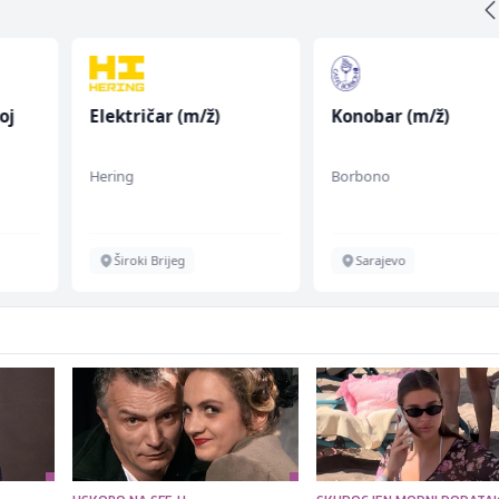
oj
Električar (m/ž)
Konobar (m/ž)
Hering
Borbono
Široki Brijeg
Sarajevo