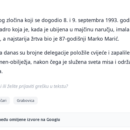
g zločina koji se dogodio 8. i 9. septembra 1993. god
adro koja je, kada je ubijena u majčinu naručju, imala
 a najstarija žrtva bio je 87-godišnji Marko Marić.
 danas su brojne delegacije položile cvijeće i zapalile
men-obilježja, nakon čega je služena sveta misa i održ
a.
ili želite prijaviti grešku u tekstu?
čari
Grabovica
među omiljene izvore na Googlu