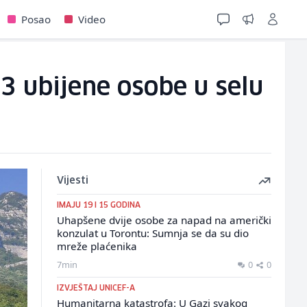
Posao
Video
3 ubijene osobe u selu
Vijesti
IMAJU 19 I 15 GODINA
Uhapšene dvije osobe za napad na američki
konzulat u Torontu: Sumnja se da su dio
mreže plaćenika
7min
0
0
IZVJEŠTAJ UNICEF-A
Humanitarna katastrofa: U Gazi svakog