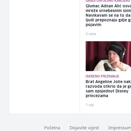
GRADI USPJEŠNU KARIJERU
Glumac Adnan Alić osv
mreže urnebesnim sni
Navikavam se na to d
ljudi prepoznaju gdje 
pojavim
2 sata
ISKRENO PRIZNANJE
Brat Angeline Jolie na
razvoda otkrio da je ge
sam opsjednut Disney
princezama
1 sat
Dojavite vijest
Impressu
Početna