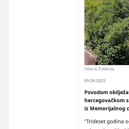
Foto: G. Š./Klix.ba
09.09.2023.
Povodom obilježav
hercegovačkom sel
iz Memorijalnog c
"Trideset godina o