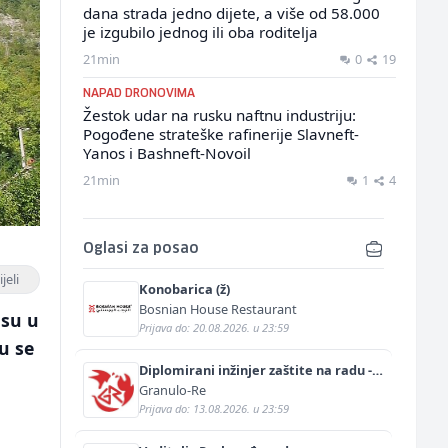
dana strada jedno dijete, a više od 58.000
je izgubilo jednog ili oba roditelja
21min
0
19
NAPAD DRONOVIMA
Žestok udar na rusku naftnu industriju:
Pogođene strateške rafinerije Slavneft-
Yanos i Bashneft-Novoil
21min
1
4
Oglasi za posao
jeli
Konobarica (ž)
Bosnian House Restaurant
 su u
Prijava do: 20.08.2026. u 23:59
u se
Diplomirani inžinjer zaštite na radu -
Bachelor inžinjer sigurnosti i pomoći
Granulo-Re
(m/ž)
Prijava do: 13.08.2026. u 23:59