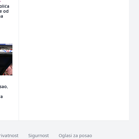
K
olića
še od
na
sao,
ra
rivatnost
Sigurnost
Oglasi za posao