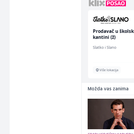
Asistent za
Prodavač u školsk
administraciju (m/ž)
kantini (ž)
Ekopak
Slatko i Slano
Sarajevo
Više lokacija
Možda vas zanima