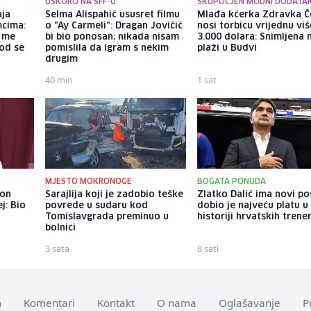
USKORO NA SFF-U
SKUPOCJEN MODNI DODATA
aja
Selma Alispahić ususret filmu
Mlađa kćerka Zdravka Č
mcima:
o "Ay Carmeli": Dragan Jovičić
nosi torbicu vrijednu vi
a me
bi bio ponosan; nikada nisam
3.000 dolara: Snimljena 
god se
pomislila da igram s nekim
plaži u Budvi
drugim
40 min
1 sat
MJESTO MOKRONOGE
BOGATA PONUDA
kon
Sarajlija koji je zadobio teške
Zlatko Dalić ima novi po
j: Bio
povrede u sudaru kod
dobio je najveću platu u
Tomislavgrada preminuo u
historiji hrvatskih trene
bolnici
3 sata
8 sati
m
Komentari
Kontakt
O nama
Oglašavanje
P