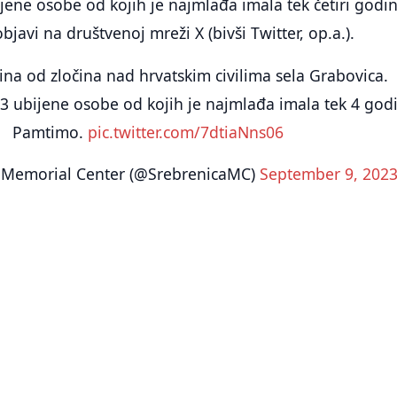
ene osobe od kojih je najmlađa imala tek četiri godin
bjavi na društvenoj mreži X (bivši Twitter, op.a.).
ina od zločina nad hrvatskim civilima sela Grabovica.
 ubijene osobe od kojih je najmlađa imala tek 4 god
Pamtimo.
pic.twitter.com/7dtiaNns06
 Memorial Center (@SrebrenicaMC)
September 9, 202