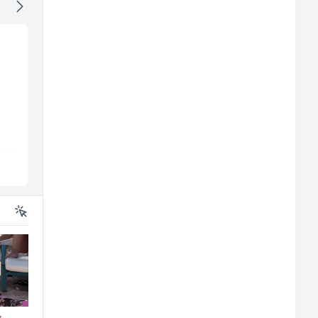
Radnik u proizvodnji
Trgovac - Magacioner
(m/ž)
(m/ž)
Conty Plus
Amko komerc
Sarajevo
Fojnica