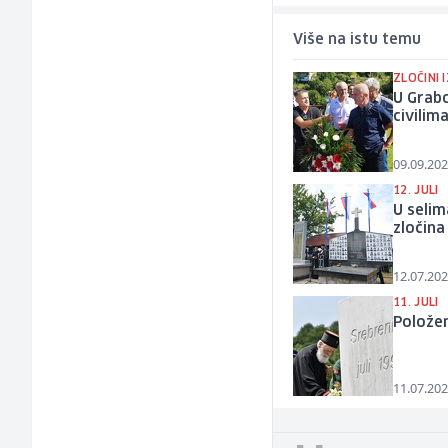
Više na istu temu
ZLOČINI 
U Grabo
civilim
09.09.202
12. JULI
U selim
zločina
12.07.202
11. JULI
Položen
11.07.202