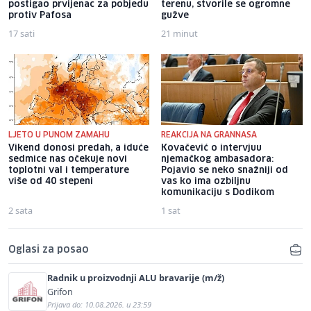
postigao prvijenac za pobjedu
terenu, stvorile se ogromne
protiv Pafosa
gužve
17 sati
21 minut
LJETO U PUNOM ZAMAHU
REAKCIJA NA GRANNASA
Vikend donosi predah, a iduće
Kovačević o intervjuu
sedmice nas očekuje novi
njemačkog ambasadora:
toplotni val i temperature
Pojavio se neko snažniji od
više od 40 stepeni
vas ko ima ozbiljnu
komunikaciju s Dodikom
2 sata
1 sat
Oglasi za posao
Radnik u proizvodnji ALU bravarije (m/ž)
Grifon
Prijava do: 10.08.2026. u 23:59