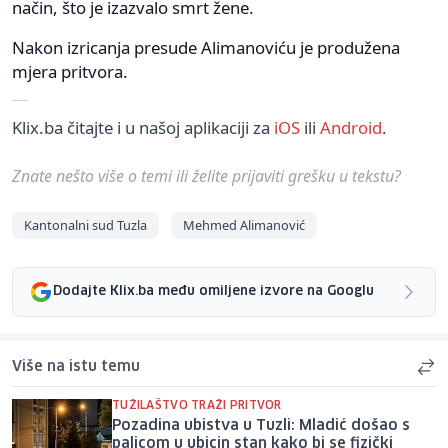
način, što je izazvalo smrt žene.
Nakon izricanja presude Alimanoviću je produžena
mjera pritvora.
Klix.ba čitajte i u našoj aplikaciji za
iOS
ili
Android
.
Znate nešto više o temi ili želite prijaviti grešku u tekstu?
Kantonalni sud Tuzla
Mehmed Alimanović
Dodajte Klix.ba među omiljene izvore na Googlu
Više na istu temu
TUŽILAŠTVO TRAŽI PRITVOR
Pozadina ubistva u Tuzli: Mladić došao s
palicom u ubicin stan kako bi se fizički