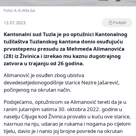
Foto: A. K./Klix.ba
12.07.2023.
Podijeli
Kantonalni sud Tuzla je po optužnici Kantonalnog
tužilaštva Tuzlanskog kantona donio osuđujuću
prvostepenu presudu za Mehmeda Alimanovića
(28) iz Živinica i izrekao mu kaznu dugotrajnog
zatvora u trajanju od 26 godina.
Alimanović je osuđen zbog ubistva
devedesetjedonogodišnje starice Nezire Jašarević,
počinjenog na okrutan način.
Podsjećamo, optužnicom se Alimanović tereti da je u
ranim jutarnjim satima 30. oktobra 2022. godine u
naselju Ciljuge kod Živinica provalio u kuću ove starice,
nasrnuo na nju, udarao je rukama i nogama po cijelom
tijelu, davio je i nanio joj brojne povrede na okrutan