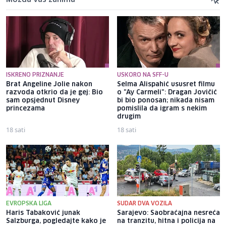
ISKRENO PRIZNANJE
USKORO NA SFF-U
Brat Angeline Jolie nakon
Selma Alispahić ususret filmu
razvoda otkrio da je gej: Bio
o "Ay Carmeli": Dragan Jovičić
sam opsjednut Disney
bi bio ponosan; nikada nisam
princezama
pomislila da igram s nekim
drugim
18 sati
18 sati
EVROPSKA LIGA
SUDAR DVA VOZILA
Haris Tabaković junak
Sarajevo: Saobraćajna nesreća
Salzburga, pogledajte kako je
na tranzitu, hitna i policija na