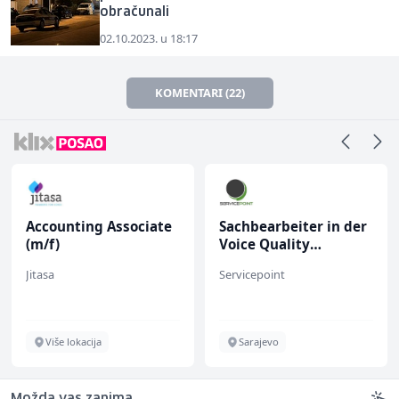
obračunali
02.10.2023. u 18:17
KOMENTARI (22)
Accounting Associate
Sachbearbeiter in der
(m/f)
Voice Quality
Management (m/w)
Jitasa
Servicepoint
Više lokacija
Sarajevo
Možda vas zanima