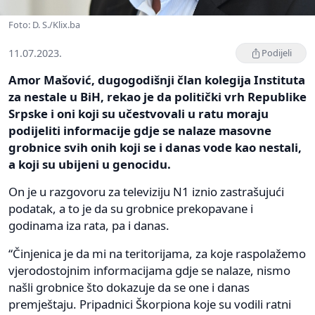
Foto: D. S./Klix.ba
11.07.2023.
Podijeli
Amor Mašović, dugogodišnji član kolegija Instituta
za nestale u BiH, rekao je da politički vrh Republike
Srpske i oni koji su učestvovali u ratu moraju
podijeliti informacije gdje se nalaze masovne
grobnice svih onih koji se i danas vode kao nestali,
a koji su ubijeni u genocidu.
On je u razgovoru za televiziju N1 iznio zastrašujući
podatak, a to je da su grobnice prekopavane i
godinama iza rata, pa i danas.
“Činjenica je da mi na teritorijama, za koje raspolažemo
vjerodostojnim informacijama gdje se nalaze, nismo
našli grobnice što dokazuje da se one i danas
premještaju. Pripadnici Škorpiona koje su vodili ratni