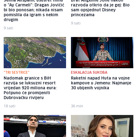
Selma Alispahić ususret filmu
Brat Angeline Jolie nakon
o "Ay Carmeli": Dragan Jovičić
razvoda otkrio da je gej: Bio
bi bio ponosan; nikada nisam
sam opsjednut Disney
pomislila da igram s nekim
princezama
drugim
9 sati
9 sati
"TRI SESTRICE"
ESKALACIJA SUKOBA
Nadomak granice s BiH
Raketni napad Huta na vojne
razvija se luksuzni resort
kampove u Jemenu: Najmanje
vrijedan 920 miliona eura:
30 ubijenih vojnika
Potpuno će promijeniti
Dubrovačku rivijeru
18 sati
36 min