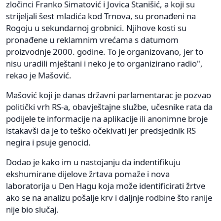
zločinci Franko Simatović i Jovica Stanišić, a koji su
strijeljali šest mladića kod Trnova, su pronađeni na
Rogoju u sekundarnoj grobnici. Njihove kosti su
pronađene u reklamnim vrećama s datumom
proizvodnje 2000. godine. To je organizovano, jer to
nisu uradili mještani i neko je to organizirano radio",
rekao je Mašović.
Mašović koji je danas državni parlamentarac je pozvao
politički vrh RS-a, obavještajne službe, učesnike rata da
podijele te informacije na aplikacije ili anonimne broje
istakavši da je to teško očekivati jer predsjednik RS
negira i psuje genocid.
Dodao je kako im u nastojanju da indentifikuju
ekshumirane dijelove žrtava pomaže i nova
laboratorija u Den Hagu koja može identificirati žrtve
ako se na analizu pošalje krv i daljnje rodbine što ranije
nije bio slučaj.