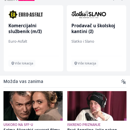
Komercijalni
Prodavač u školskoj
službenik (m/ž)
kantini (ž)
Euro-Asfalt
Slatko i Slano
Više lokacija
Više lokacija
Možda vas zanima
USKORO NA SFF-U
ISKRENO PRIZNANJE