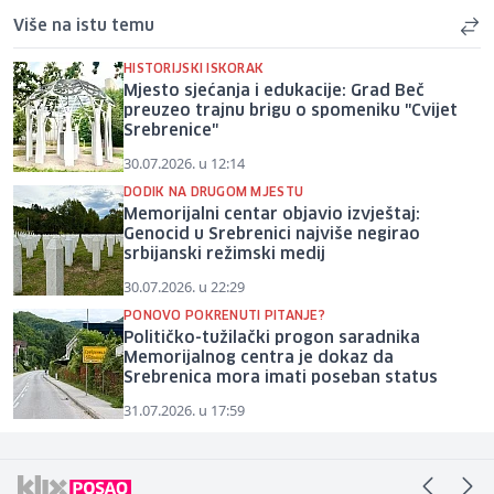
Više na istu temu
HISTORIJSKI ISKORAK
Mjesto sjećanja i edukacije: Grad Beč
preuzeo trajnu brigu o spomeniku "Cvijet
Srebrenice"
30.07.2026. u 12:14
DODIK NA DRUGOM MJESTU
Memorijalni centar objavio izvještaj:
Genocid u Srebrenici najviše negirao
srbijanski režimski medij
30.07.2026. u 22:29
PONOVO POKRENUTI PITANJE?
Političko-tužilački progon saradnika
Memorijalnog centra je dokaz da
Srebrenica mora imati poseban status
31.07.2026. u 17:59