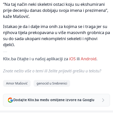
“Na taj način neki skeletni ostaci koju su ekshumirani
prije deceniju danas dobijaju svoja imena i prezimena”,
kaže Mašović.
Istakao je da i dalje ima onih za kojima se i traga jer su
njihova tijela prekopavana u više masovnih grobnica pa
su do sada ukopani nekompletni sekeleti i njihovi
djelići.
Klix.ba čitajte i u našoj aplikaciji za
iOS
ili
Android
.
Znate nešto više o temi ili želite prijaviti grešku u tekstu?
Amor Mašović
genocid u Srebrenici
Dodajte Klix.ba među omiljene izvore na Googlu