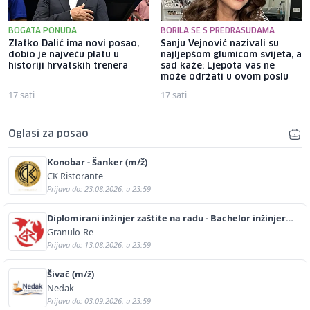
BOGATA PONUDA
BORILA SE S PREDRASUDAMA
Zlatko Dalić ima novi posao,
Sanju Vejnović nazivali su
dobio je najveću platu u
najljepšom glumicom svijeta, a
historiji hrvatskih trenera
sad kaže: Ljepota vas ne
može održati u ovom poslu
17 sati
17 sati
Oglasi za posao
Konobar - Šanker (m/ž)
CK Ristorante
Prijava do: 23.08.2026. u 23:59
Diplomirani inžinjer zaštite na radu - Bachelor inžinjer
sigurnosti i pomoći (m/ž)
Granulo-Re
Prijava do: 13.08.2026. u 23:59
Šivač (m/ž)
Nedak
Prijava do: 03.09.2026. u 23:59