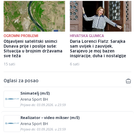
OGROMNI PROBLEMI
HRVATSKA GLUMICA
Objavljeni satelitski snimci
Daria Lorenci Flatz: Sarajka
Dunava prije i poslije suše:
sam uvijek i zauvijek,
Situacija u brojnim državama
Sarajevo je moj bazen
sve teža
inspiracije, duha i nostalgije
15 sati
6 sati
Oglasi za posao
Snimatelj (m/ž)
Arena Sport BH
Prijava do: 03.09.2026. u 23:59
Realizator – video mikser (m/ž)
Arena Sport BH
Prijava do: 03.09.2026. u 23:59