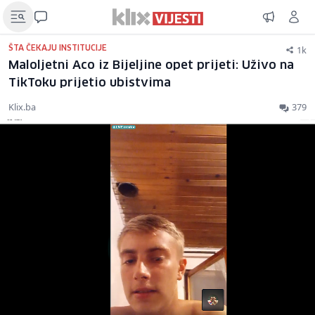
1k
ŠTA ČEKAJU INSTITUCIJE
Maloljetni Aco iz Bijeljine opet prijeti: Uživo na
TikToku prijetio ubistvima
Klix.ba
379