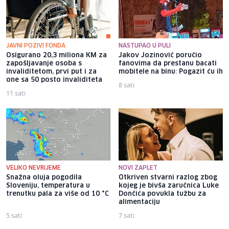
JAVNI POZIVI FONDA
NASTUPAO U PULI
Osigurano 20,3 miliona KM za
Jakov Jozinović poručio
zapošljavanje osoba s
fanovima da prestanu bacati
invaliditetom, prvi put i za
mobitele na binu: Pogazit ću ih
one sa 50 posto invaliditeta
8 sati
11 sati
VELIKO NEVRIJEME
NOVI ZAPLET
Snažna oluja pogodila
Otkriven stvarni razlog zbog
Sloveniju, temperatura u
kojeg je bivša zaručnica Luke
trenutku pala za više od 10 °C
Dončića povukla tužbu za
alimentaciju
5 sati
7 sati