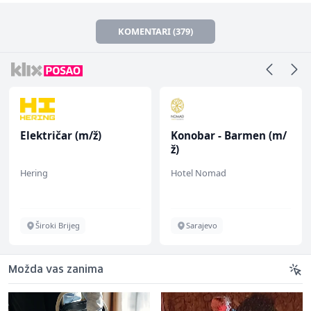
KOMENTARI (379)
Električar (m/ž)
Konobar - Barmen (m/
ž)
Hering
Hotel Nomad
Široki Brijeg
Sarajevo
Možda vas zanima