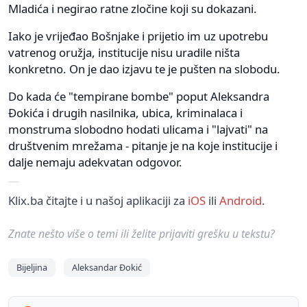
Mladića i negirao ratne zločine koji su dokazani.
Iako je vrijeđao Bošnjake i prijetio im uz upotrebu
vatrenog oružja, institucije nisu uradile ništa
konkretno. On je dao izjavu te je pušten na slobodu.
Do kada će "tempirane bombe" poput Aleksandra
Đokića i drugih nasilnika, ubica, kriminalaca i
monstruma slobodno hodati ulicama i "lajvati" na
društvenim mrežama - pitanje je na koje institucije i
dalje nemaju adekvatan odgovor.
Klix.ba čitajte i u našoj aplikaciji za
iOS
ili
Android
.
Znate nešto više o temi ili želite prijaviti grešku u tekstu?
Bijeljina
Aleksandar Đokić