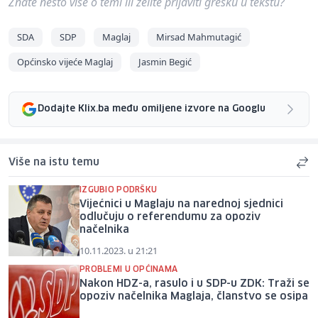
Znate nešto više o temi ili želite prijaviti grešku u tekstu?
SDA
SDP
Maglaj
Mirsad Mahmutagić
Općinsko vijeće Maglaj
Jasmin Begić
Dodajte Klix.ba među omiljene izvore na Googlu
Više na istu temu
IZGUBIO PODRŠKU
Vijećnici u Maglaju na narednoj sjednici
odlučuju o referendumu za opoziv
načelnika
10.11.2023. u 21:21
PROBLEMI U OPĆINAMA
Nakon HDZ-a, rasulo i u SDP-u ZDK: Traži se
opoziv načelnika Maglaja, članstvo se osipa