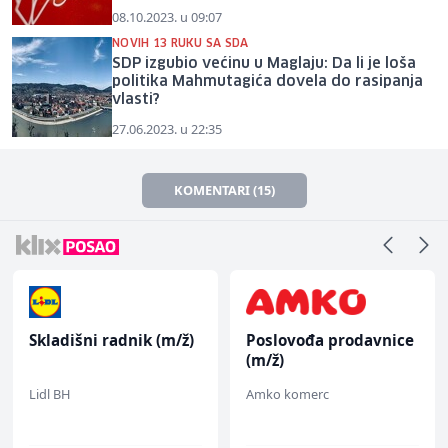
08.10.2023. u 09:07
NOVIH 13 RUKU SA SDA
SDP izgubio većinu u Maglaju: Da li je loša
politika Mahmutagića dovela do rasipanja
vlasti?
27.06.2023. u 22:35
KOMENTARI (15)
Skladišni radnik (m/ž)
Poslovođa prodavnice
(m/ž)
Lidl BH
Amko komerc