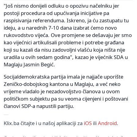
"Još nismo donijeli odluku o opozivu načelniku jer
postoji procedura od upućivanja inicijative pa
raspisivanja referenduma. Iskreno, ja ću zastupatu tu
ideju, a u narednih 7-10 dana izabrat ćemo novo
rukovodstvo vijeća. Ove promjene se dešavaju jer smo
kao vijećnici artikulisali probleme i potrebe građana
koji su kazali da nisu zadovoljni vlašću koja ništa nije
uradila u ovih sedam godina", kazao je vijećnik SDA u
Maglaju Jasmin Begić.
Socijaldemokratska partija imala je najjače uporište
Zeničko-dobojskog kantona u Maglaju, a već neko
vrijeme vladalo je nezadovoljstvo članova u ovom
političkom subjektu pa su veoma cijenjeni i poštovani
članovi SDP-a napustili partiju.
Klix.ba čitajte i u našoj aplikaciji za
iOS
ili
Android
.