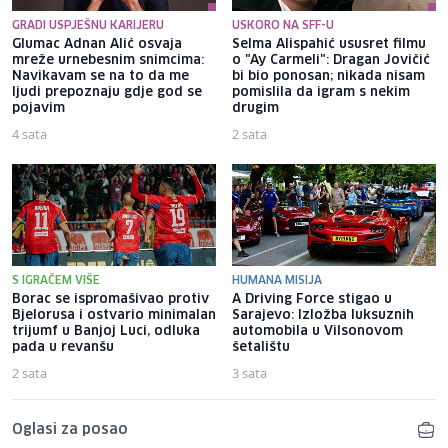
GRADI USPJEŠNU KARIJERU
USKORO NA SFF-U
Glumac Adnan Alić osvaja
Selma Alispahić ususret filmu
mreže urnebesnim snimcima:
o "Ay Carmeli": Dragan Jovičić
Navikavam se na to da me
bi bio ponosan; nikada nisam
ljudi prepoznaju gdje god se
pomislila da igram s nekim
pojavim
drugim
4 sata
2 sata
S IGRAČEM VIŠE
HUMANA MISIJA
Borac se ispromašivao protiv
A Driving Force stigao u
Bjelorusa i ostvario minimalan
Sarajevo: Izložba luksuznih
trijumf u Banjoj Luci, odluka
automobila u Vilsonovom
pada u revanšu
šetalištu
2 sata
3 sata
Oglasi za posao