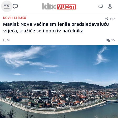
117
NOVIH 13 RUKU
Maglaj: Nova većina smijenila predsjedavajuću
vijeća, tražiće se i opoziv načelnika
E. M.
15