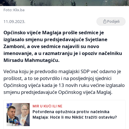
Foto: Klix.ba
11.09.2023.
Podijeli
Općinsko vijeće Maglaja prošle sedmice je
izglasalo smjenu predsjedavajuće Svjetlane
Zamboni, a ove sedmice najavili su novo
imenovanje, a u razmatranju je i opoziv načelniku
Mirsadu Mahmutagiću.
Većina koju je predvodio maglajski SDP već odavno je
prošlost, a to se potvrdilo i na posljednjoj sjednici
Općinskog vijeća kada je 13 novih ruku većine izglasalo
smjenu predsjedavajuće Općinskog vijeća Maglaj.
MIR U KUĆI ILI NE
Potvrđena optužnica protiv načelnika
Maglaja: Hoće li mu Nikšić tražiti ostavku?