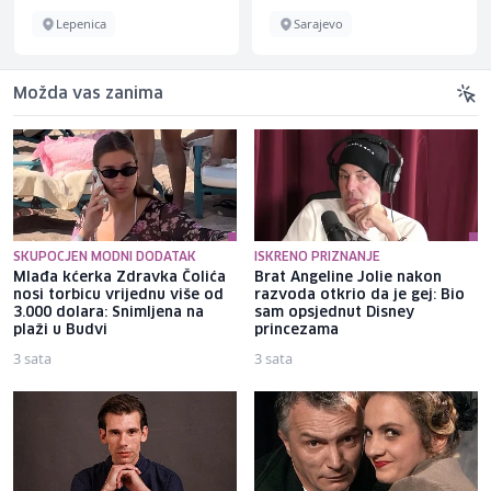
Lepenica
Sarajevo
Možda vas zanima
SKUPOCJEN MODNI DODATAK
ISKRENO PRIZNANJE
Mlađa kćerka Zdravka Čolića
Brat Angeline Jolie nakon
nosi torbicu vrijednu više od
razvoda otkrio da je gej: Bio
3.000 dolara: Snimljena na
sam opsjednut Disney
plaži u Budvi
princezama
3 sata
3 sata