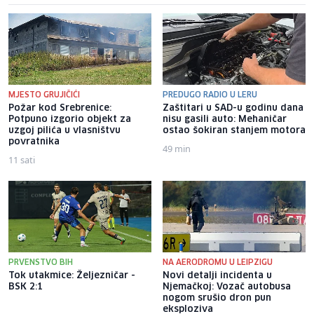
MJESTO GRUJIČIĆI
PREDUGO RADIO U LERU
Požar kod Srebrenice:
Zaštitari u SAD-u godinu dana
Potpuno izgorio objekt za
nisu gasili auto: Mehaničar
uzgoj pilića u vlasništvu
ostao šokiran stanjem motora
povratnika
49 min
11 sati
PRVENSTVO BIH
NA AERODROMU U LEIPZIGU
Tok utakmice: Željezničar -
Novi detalji incidenta u
BSK 2:1
Njemačkoj: Vozač autobusa
nogom srušio dron pun
eksploziva