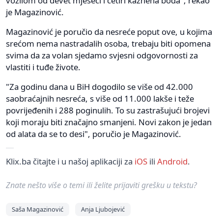
vozilom od devet mjeseci i četiri kaznena boda", rekao
je Magazinović.
Magazinović je poručio da nesreće poput ove, u kojima
srećom nema nastradalih osoba, trebaju biti opomena
svima da za volan sjedamo svjesni odgovornosti za
vlastiti i tuđe živote.
"Za godinu dana u BiH dogodilo se više od 42.000
saobraćajnih nesreća, s više od 11.000 lakše i teže
povrijeđenih i 288 poginulih. To su zastrašujući brojevi
koji moraju biti značajno smanjeni. Novi zakon je jedan
od alata da se to desi", poručio je Magazinović.
Klix.ba čitajte i u našoj aplikaciji za
iOS
ili
Android
.
Znate nešto više o temi ili želite prijaviti grešku u tekstu?
Saša Magazinović
Anja Ljubojević