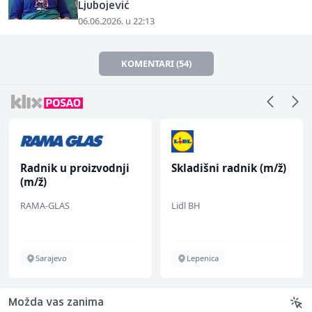
Ljubojević
06.06.2026. u 22:13
KOMENTARI (54)
Radnik u proizvodnji
Skladišni radnik (m/ž)
(m/ž)
RAMA-GLAS
Lidl BH
Sarajevo
Lepenica
Možda vas zanima