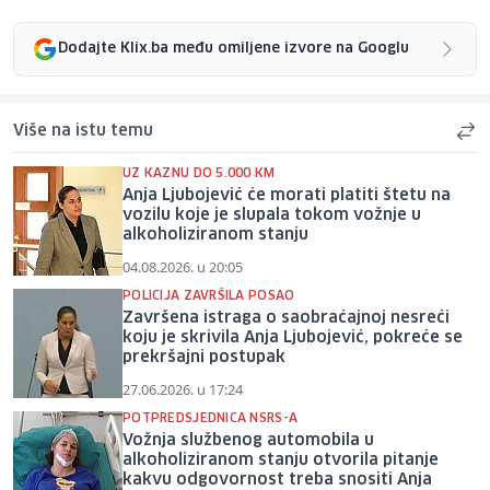
Dodajte Klix.ba među omiljene izvore na Googlu
Više na istu temu
UZ KAZNU DO 5.000 KM
Anja Ljubojević će morati platiti štetu na
vozilu koje je slupala tokom vožnje u
alkoholiziranom stanju
04.08.2026. u 20:05
POLICIJA ZAVRŠILA POSAO
Završena istraga o saobraćajnoj nesreći
koju je skrivila Anja Ljubojević, pokreće se
prekršajni postupak
27.06.2026. u 17:24
POTPREDSJEDNICA NSRS-A
Vožnja službenog automobila u
alkoholiziranom stanju otvorila pitanje
kakvu odgovornost treba snositi Anja