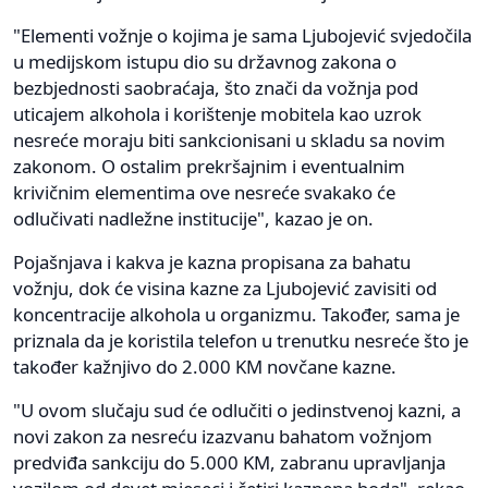
"Elementi vožnje o kojima je sama Ljubojević svjedočila
u medijskom istupu dio su državnog zakona o
bezbjednosti saobraćaja, što znači da vožnja pod
uticajem alkohola i korištenje mobitela kao uzrok
nesreće moraju biti sankcionisani u skladu sa novim
zakonom. O ostalim prekršajnim i eventualnim
krivičnim elementima ove nesreće svakako će
odlučivati nadležne institucije", kazao je on.
Pojašnjava i kakva je kazna propisana za bahatu
vožnju, dok će visina kazne za Ljubojević zavisiti od
koncentracije alkohola u organizmu. Također, sama je
priznala da je koristila telefon u trenutku nesreće što je
također kažnjivo do 2.000 KM novčane kazne.
"U ovom slučaju sud će odlučiti o jedinstvenoj kazni, a
novi zakon za nesreću izazvanu bahatom vožnjom
predviđa sankciju do 5.000 KM, zabranu upravljanja