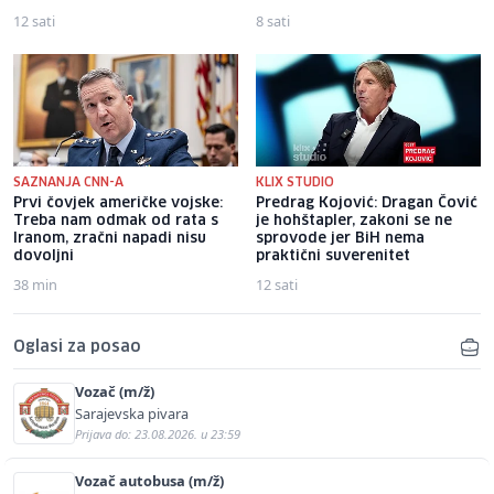
12 sati
8 sati
SAZNANJA CNN-A
KLIX STUDIO
Prvi čovjek američke vojske:
Predrag Kojović: Dragan Čović
Treba nam odmak od rata s
je hohštapler, zakoni se ne
Iranom, zračni napadi nisu
sprovode jer BiH nema
dovoljni
praktični suverenitet
38 min
12 sati
Oglasi za posao
Vozač (m/ž)
Sarajevska pivara
Prijava do: 23.08.2026. u 23:59
Vozač autobusa (m/ž)