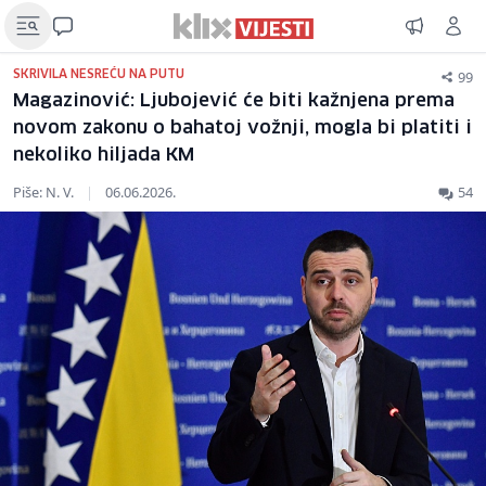
99
SKRIVILA NESREĆU NA PUTU
Magazinović: Ljubojević će biti kažnjena prema
novom zakonu o bahatoj vožnji, mogla bi platiti i
nekoliko hiljada KM
Piše: N. V.
|
06.06.2026.
54