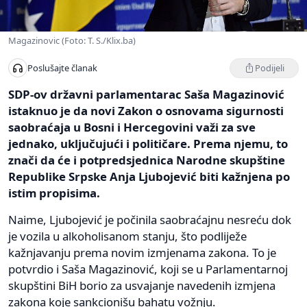
Magazinovic (Foto: T. S./Klix.ba)
Podijeli
Poslušajte članak
SDP-ov državni parlamentarac Saša Magazinović
istaknuo je da novi Zakon o osnovama sigurnosti
saobraćaja u Bosni i Hercegovini važi za sve
jednako, uključujući i političare. Prema njemu, to
znači da će i potpredsjednica Narodne skupštine
Republike Srpske Anja Ljubojević biti kažnjena po
istim propisima.
Naime, Ljubojević je počinila saobraćajnu nesreću dok
je vozila u alkoholisanom stanju, što podliježe
kažnjavanju prema novim izmjenama zakona. To je
potvrdio i Saša Magazinović, koji se u Parlamentarnoj
skupštini BiH borio za usvajanje navedenih izmjena
zakona koje sankcionišu bahatu vožnju.