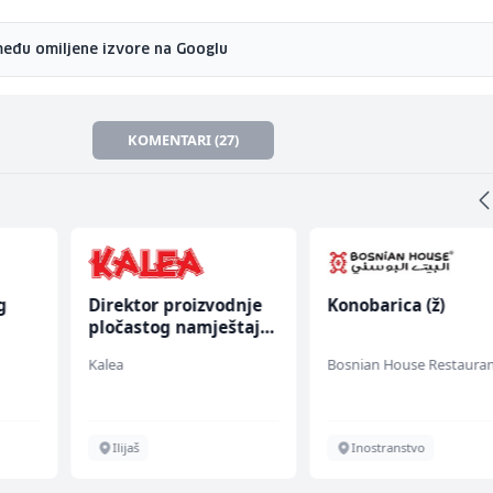
među omiljene izvore na Googlu
KOMENTARI (27)
g
Direktor proizvodnje
Konobarica (ž)
pločastog namještaja
(m/ž)
Kalea
Bosnian House Restaura
Ilijaš
Inostranstvo