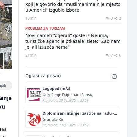
koji je govorio da "muslimanima nije mjesto
u Americi" izgubio izbore
10min
0
2
PROBLEM ZA TURIZAM
Novi nameti "otjerali" goste iz Neuma,
turističke agencije otkazale izlete: "Žao nam
je, ali izuzeća nema"
21min
7
6
)
Oglasi za posao
jeli
Logoped (m/ž)
Udruženje Dajte nam šansu
vanja
Prijava do: 20.08.2026. u 23:59
vu
Diplomirani inžinjer zaštite na radu -
Bachelor inžinjer sigurnosti i pomoći
Granulo-Re
(m/ž)
Prijava do: 13.08.2026. u 23:59
 na