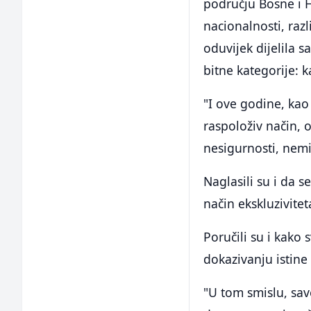
području Bosne i H
nacionalnosti, razli
oduvijek dijelila 
bitne kategorije: k
"I ove godine, kao 
raspoloživ način, 
nesigurnosti, nemir
Naglasili su i da s
način ekskluzivitet
Poručili su i kak
dokazivanju istine 
"U tom smislu, sav