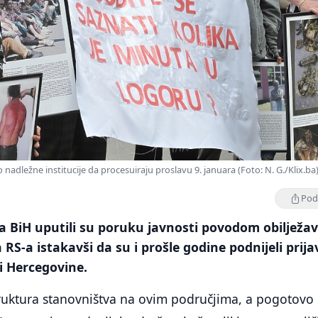
nadležne institucije da procesuiraju proslavu 9. januara (Foto: N. G./Klix.ba
Podi
a BiH uputili su poruku javnosti povodom obilježa
S-a istakavši da su i prošle godine podnijeli prija
i Hercegovine.
struktura stanovništva na ovim područjima, a pogotovo