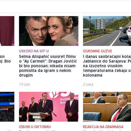
USKORO NA SFF-U
OGROMNE GUŽVE
kon
Selma Alispahić ususret filmu
I danas saobraćajni kol
j: Bio
o "Ay Carmeli": Dragan Jovičić
Jablanice do Sarajeva: P
bi bio ponosan; nikada nisam
na izuzetno visokim
pomislila da igram s nekim
temperaturama čekaju u
drugim
kolonama
19 sati
2 sata
IZBORI U OKTOBRU
REAKCIJA NA GRANNASA