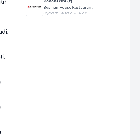
itih
Konobarica (ž)
Bosnian House Restaurant
Prijava do: 20.08.2026. u 23:59
udi.
ti,
a
a
a