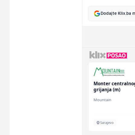
Dodajte Klix.ba 
Accounting Associate
Monter centralno
(m/f)
grijanja (m)
Jitasa
Mountain
Više lokacija
Sarajevo