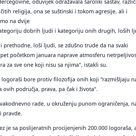
ercegovine, oduvijek odražavala šaroliki sastav, različ
čitih religija, ona se suštinski i tokom agresije, ali i
samo na dvije
ategoriju dobrih ljudi i kategoriju onih drugih, loših lj
i prethodne, loši ljudi, se zdušno trude da na svaki
opet početkom januara naprave atmosferu netrpeljivos
a za sve one koji nisu sa njima", istakli su.
e logoraši bore protiv filozofija onih koji "razmišljaju n
a ovih područja, prava, pa čak i života".
o svakodnevno rade, u okruženju punom ograničenja, n
i pravde.
ez je sa poslijeratnih procijenjenih 200.000 logoraša, 