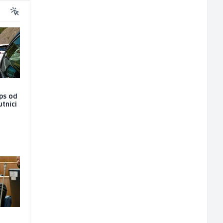
aps od
utnici