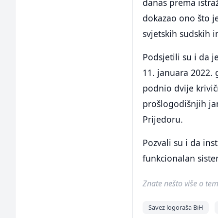
danas prema istraž
dokazao ono što je
svjetskih sudskih in
Podsjetili su i da
11. januara 2022. 
podnio dvije krivi
prošlogodišnjih jan
Prijedoru.
Pozvali su i da ins
funkcionalan siste
Znate nešto više o temi 
Savez logoraša BiH