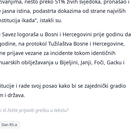
ivanjima, nešto preko 51% živih svjedoka, pronašao i
 jasna istina, podastrta dokazima od strane najviših
stitucija ikada", istakli su.
 je Savez logoraša u Bosni i Hercegovini prije godinu d
godine, na protokol Tužilaštva Bosne i Hercegovine,
čne prijave vezane za incidente tokom identičnih
uarskih obilježavanja u Bijeljini, Janji, Foči, Gacku i
titucije i rade svoj posao kako bi se zajednički gradio
m i država.
ili želite prijaviti grešku u tekstu?
Dan RS-a