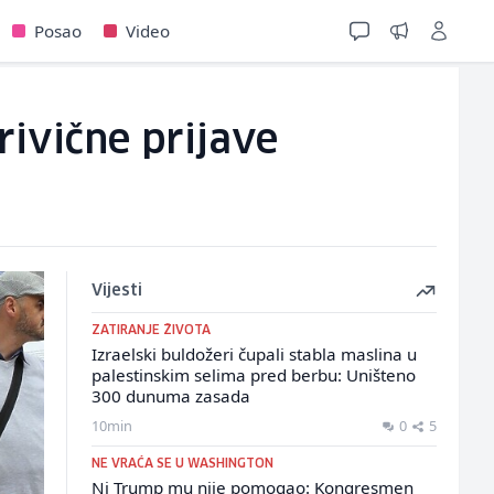
Posao
Video
rivične prijave
Vijesti
ZATIRANJE ŽIVOTA
Izraelski buldožeri čupali stabla maslina u
palestinskim selima pred berbu: Uništeno
300 dunuma zasada
10min
0
5
NE VRAĆA SE U WASHINGTON
Ni Trump mu nije pomogao: Kongresmen