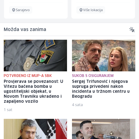
Sarajevo
Više lokacija
Možda vas zanima
POTVRĐENO IZ MUP-A SBK
SUKOB S OSIGURANJEM
Provjerava se povezanost: U
Sergej Trifunović i njegova
Vitezu bačena bomba u
supruga privedeni nakon
ugostiteljski objekat, u
incidenta u tržnom centru u
Novom Travniku ukradeno i
Beogradu
zapaljeno vozilo
4 sata
1 sat