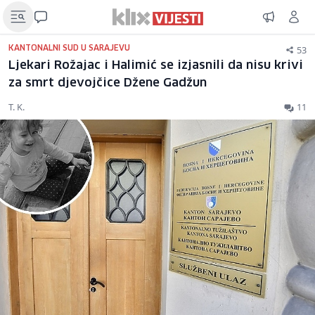
53
KANTONALNI SUD U SARAJEVU
Ljekari Rožajac i Halimić se izjasnili da nisu krivi
za smrt djevojčice Džene Gadžun
T. K.
11