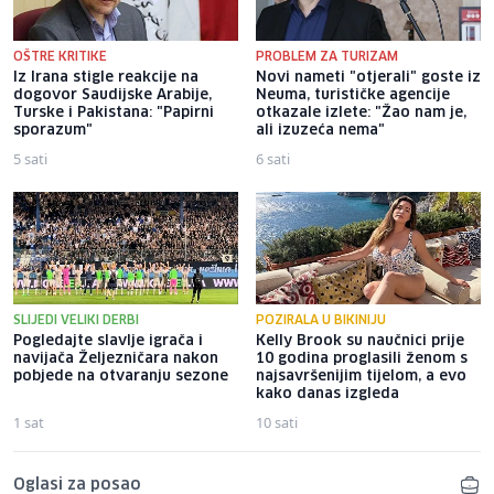
OŠTRE KRITIKE
PROBLEM ZA TURIZAM
Iz Irana stigle reakcije na
Novi nameti "otjerali" goste iz
dogovor Saudijske Arabije,
Neuma, turističke agencije
Turske i Pakistana: "Papirni
otkazale izlete: "Žao nam je,
sporazum"
ali izuzeća nema"
5 sati
6 sati
SLIJEDI VELIKI DERBI
POZIRALA U BIKINIJU
Pogledajte slavlje igrača i
Kelly Brook su naučnici prije
navijača Željezničara nakon
10 godina proglasili ženom s
pobjede na otvaranju sezone
najsavršenijim tijelom, a evo
kako danas izgleda
1 sat
10 sati
Oglasi za posao