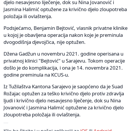
djelo nesavjesno liječenje, dok su Nina Jovanović i
Jasmina Halimić optužene za krivično djelo zloupotreba
položaja ili ovlaštenja.
Podsjećamo, Benjamin Bejtović, vlasnik privatne klinike
u kojoj je obavljena operacija nakon koje je preminula
dvogodišnja djevojčica, nije optužen.
Džena Gadžun u novembru 2021. godine operisana u
privatnoj klinici "Bejtović" u Sarajevu. Tokom operacije
došlo je do komplikacija, i ona je 14. novembra 2021.
godine preminula na KCUS-u.
Iz Tužilaštva Kantona Sarajevo je saopćeno da je Suad
Rožajac optužen za teško krivično djelo protiv zdravlja
ljudi i krivično djelo nesavjesno liječenje, dok su Nina
Jovanović i Jasmina Halimić optužene za krivično djelo
zloupotreba položaja ili ovlaštenja.
Klix.ba čitajte i u našoj aplikaciji za
iOS
ili
Android
.