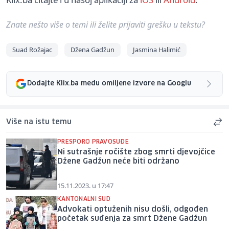
Znate nešto više o temi ili želite prijaviti grešku u tekstu?
Suad Rožajac
Džena Gadžun
Jasmina Halimić
Dodajte Klix.ba među omiljene izvore na Googlu
Više na istu temu
PRESPORO PRAVOSUĐE
Ni sutrašnje ročište zbog smrti djevojčice
Džene Gadžun neće biti održano
15.11.2023. u 17:47
KANTONALNI SUD
Advokati optuženih nisu došli, odgođen
početak suđenja za smrt Džene Gadžun