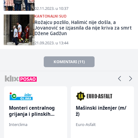
02.11.2023. u 10:37
KANTONALNI SUD
Rožajcu pozlilo, Halimić nije došla, a
Jovanović se izjasnila da nije kriva za smrt
Džene Gadžun
21.09.2023. u 13:44
KOMENTARI (11)
Monteri centralnog
Mašinski inženjer (m/
grijanja i plinskih
ž)
instalacija (m)
Interclima
Euro-Asfalt