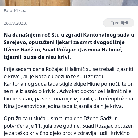
Foto: Klix.ba
28.09.2023.
Podijeli
Na današnjem ročištu u zgradi Kantonalnog suda u
Sarejevo, oputuženi ljekari za smrt dvogodišnje
Džene Gadžun, Suad Rožajac i Jasmina Halimić,
izjasnili su se da nisu krivi.
Prije sedam dana Rožajac i Halimić su se trebali izjasniti
o krivci, ali je Rožajcu pozlilo te su u zgradu
Kantonalnog suda tada stigle ekipe Hitne pomoći, te on
se nije izjasnio o krivici. Advokat doktorice Halimić nije
bio prisutan, pa se ni ona nije izjasnila, a trećeoptužena
Nina Jovanović se jedina tada izjasnila da nije kriva.
Optužnica u slučaju smrti malene Džene Gadžun
potvrđena je 11. jula ove godine. Suad Rožajac optužen
je za teško krivično djelo protiv zdravlja ljudi i krivično