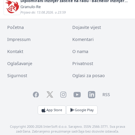
Diplomirani inžinjer zaštite na radu - Bachelor inžinjer
sigurnosti i pomoći (m/ž)
Granulo-Re
Prijava do: 13.08.2026. u 23:59
Početna
Dojavite vijest
Impressum
Komentari
Kontakt
O nama
Oglašavanje
Privatnost
Sigurnost
Oglasi za posao
Facebook
YouTube
LinkedIn
Twitter
Instagram
RSS
App Store
Google Play
Copyright 2000-2026 InterSoft d.o.o. Sarajevo. ISSN 2566-3771. Sva prava
zadržana. Zabranjeno preuzimanje sadržaja bez dozvole izdavača.