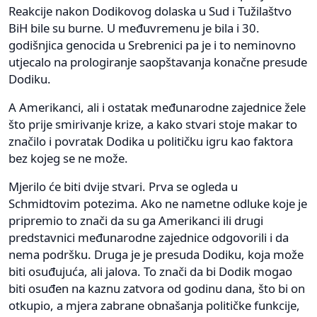
Reakcije nakon Dodikovog dolaska u Sud i Tužilaštvo
BiH bile su burne. U međuvremenu je bila i 30.
godišnjica genocida u Srebrenici pa je i to neminovno
utjecalo na prologiranje saopštavanja konačne presude
Dodiku.
A Amerikanci, ali i ostatak međunarodne zajednice žele
što prije smirivanje krize, a kako stvari stoje makar to
značilo i povratak Dodika u političku igru kao faktora
bez kojeg se ne može.
Mjerilo će biti dvije stvari. Prva se ogleda u
Schmidtovim potezima. Ako ne nametne odluke koje je
pripremio to znači da su ga Amerikanci ili drugi
predstavnici međunarodne zajednice odgovorili i da
nema podršku. Druga je je presuda Dodiku, koja može
biti osuđujuća, ali jalova. To znači da bi Dodik mogao
biti osuđen na kaznu zatvora od godinu dana, što bi on
otkupio, a mjera zabrane obnašanja političke funkcije,