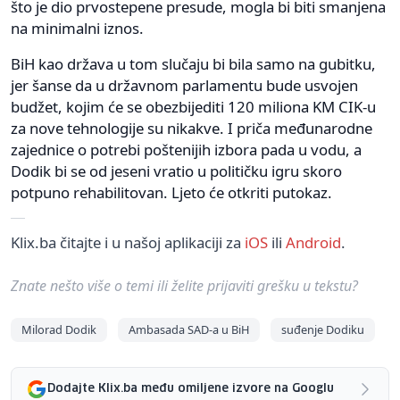
što je dio prvostepene presude, mogla bi biti smanjena
na minimalni iznos.
BiH kao država u tom slučaju bi bila samo na gubitku,
jer šanse da u državnom parlamentu bude usvojen
budžet, kojim će se obezbijediti 120 miliona KM CIK-u
za nove tehnologije su nikakve. I priča međunarodne
zajednice o potrebi poštenijih izbora pada u vodu, a
Dodik bi se od jeseni vratio u političku igru skoro
potpuno rehabilitovan. Ljeto će otkriti putokaz.
Klix.ba čitajte i u našoj aplikaciji za
iOS
ili
Android
.
Znate nešto više o temi ili želite prijaviti grešku u tekstu?
Milorad Dodik
Ambasada SAD-a u BiH
suđenje Dodiku
Dodajte Klix.ba među omiljene izvore na Googlu