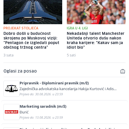
PROJEKAT STOLJEĆA
IGRA U 4. LIGI
Dobro došli u budućnost
Nekadašnji talent Manchester
skrojenu po Muskovoj viziji:
Uniteda otvorio dušu nakon
"Pentagon će izgledati poput
kraha karijere: "Kakav sam ja
običnog tržnog centra"
idiot bio"
3 sata
5 sati
Oglasi za posao
Pripravnik - Diplomirani pravnik (m/ž)
Zajednička advokatska kancelarija Hakija Kurtović i Adis
Kurtović
Prijava do: 30.08.2026. u 23:59
Marketing saradnik (m/ž)
Đurić
Prijava do: 13.08.2026. u 23:59