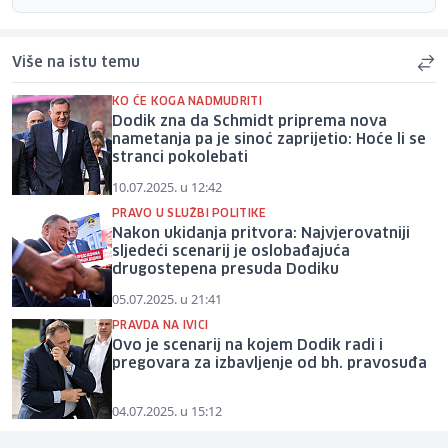
Više na istu temu
KO ĆE KOGA NADMUDRITI
Dodik zna da Schmidt priprema nova
nametanja pa je sinoć zaprijetio: Hoće li se
stranci pokolebati
10.07.2025. u 12:42
PRAVO U SLUŽBI POLITIKE
Nakon ukidanja pritvora: Najvjerovatniji
sljedeći scenarij je oslobađajuća
drugostepena presuda Dodiku
05.07.2025. u 21:41
PRAVDA NA IVICI
Ovo je scenarij na kojem Dodik radi i
pregovara za izbavljenje od bh. pravosuđa
04.07.2025. u 15:12