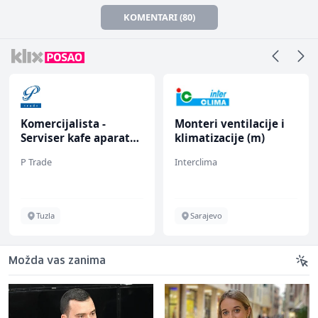
KOMENTARI (80)
Komercijalista -
Monteri ventilacije i
Serviser kafe aparata
klimatizacije (m)
(m/ž)
P Trade
Interclima
Tuzla
Sarajevo
Možda vas zanima