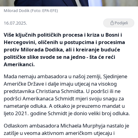
Milorad Dodik (Foto: EPA-EFE)
16.07.2025.
Podijeli
Više ključnih političkih procesa i kriza u Bosni i
Hercegovini, oličenih u postupcima i procesima
protiv Milorada Dodika, ali i kreiranje buduće
političke slike svode se na jedno - šta će reći
Amerikanci.
Mada nemaju ambasadora u našoj zemlji, Sjedinjene
Američke Države i dalje imaju utjecaj na visokog
predstavnika Christiana Schmidta. U podršci ili ne
podršci Amerikanaca Schmidt mjeri svoju snagu za
nametanje odluka. A otkako je preuzemo mandat u
ljeto 2021. godine Schmidt je donio veliki broj odluka.
Odlaskom ambasadora Michaela Murphyja nastalo je
zatišje u veoma aktivnom američkom utjecaju i