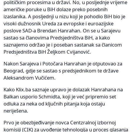
političkim procesima u državi. No, u posljednje vrijeme
američke poruke u BiH dolaze preko posebnih
izaslanika. A posljednji u nizu koji je pohodio BiH bio je
visoki dužnosnik Ureda za evropske i euroazijske
poslove SAD-a Brendan Hanrahan. On se u Sarajevu
sastao sa članovima Predsjedništva BiH, a kako
saznajemo održao je i poseban sastanak sa članicom
Predsjedništva BiH Željkom Cvijanović.
Nakon Sarajeva i Potočara Hanrahan je otputovao za
Beograd, gdje se sastao s predsjednikom te države
Aleksandrom Vučićem.
Kako Klix.ba saznaje upravo je dolazak Hanrahana na
Balkan usporio Schmidta, koji je već pripremio set
odluka za neka od ključnih pitanja koja ostaju
neriješena.
Prvo je obezbjeđivanje novca Centzralnoj izbornoj
komisiji (CIK) za uvođenje tehnologija u proces glasanja