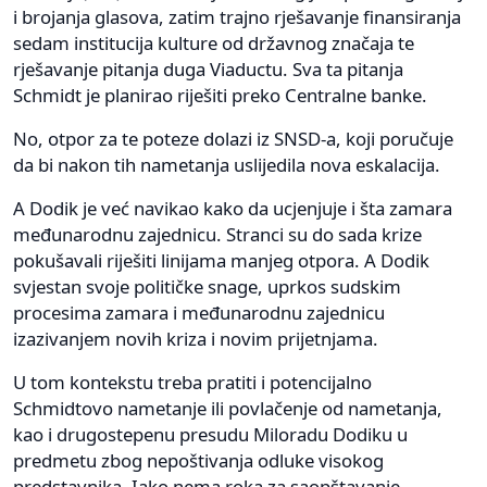
i brojanja glasova, zatim trajno rješavanje finansiranja
sedam institucija kulture od državnog značaja te
rješavanje pitanja duga Viaductu. Sva ta pitanja
Schmidt je planirao riješiti preko Centralne banke.
No, otpor za te poteze dolazi iz SNSD-a, koji poručuje
da bi nakon tih nametanja uslijedila nova eskalacija.
A Dodik je već navikao kako da ucjenjuje i šta zamara
međunarodnu zajednicu. Stranci su do sada krize
pokušavali riješiti linijama manjeg otpora. A Dodik
svjestan svoje političke snage, uprkos sudskim
procesima zamara i međunarodnu zajednicu
izazivanjem novih kriza i novim prijetnjama.
U tom kontekstu treba pratiti i potencijalno
Schmidtovo nametanje ili povlačenje od nametanja,
kao i drugostepenu presudu Miloradu Dodiku u
predmetu zbog nepoštivanja odluke visokog
predstavnika. Iako nema roka za saopštavanje