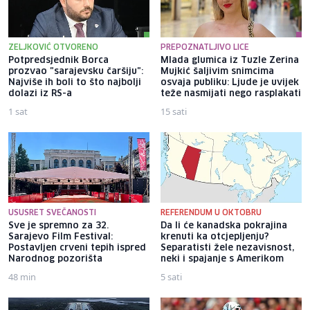
ZELJKOVIĆ OTVORENO
PREPOZNATLJIVO LICE
Potpredsjednik Borca
Mlada glumica iz Tuzle Zerina
prozvao "sarajevsku čaršiju":
Mujkić šaljivim snimcima
Najviše ih boli to što najbolji
osvaja publiku: Ljude je uvijek
dolazi iz RS-a
teže nasmijati nego rasplakati
1 sat
15 sati
USUSRET SVEČANOSTI
REFERENDUM U OKTOBRU
Sve je spremno za 32.
Da li će kanadska pokrajina
Sarajevo Film Festival:
krenuti ka otcjepljenju?
Postavljen crveni tepih ispred
Separatisti žele nezavisnost,
Narodnog pozorišta
neki i spajanje s Amerikom
48 min
5 sati