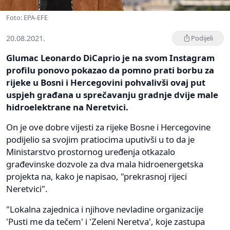
Foto: EPA-EFE
20.08.2021.
Podijeli
Glumac Leonardo DiCaprio je na svom Instagram
profilu ponovo pokazao da pomno prati borbu za
rijeke u Bosni i Hercegovini pohvalivši ovaj put
uspjeh građana u sprečavanju gradnje dvije male
hidroelektrane na Neretvici.
On je ove dobre vijesti za rijeke Bosne i Hercegovine
podijelio sa svojim pratiocima uputivši u to da je
Ministarstvo prostornog uređenja otkazalo
građevinske dozvole za dva mala hidroenergetska
projekta na, kako je napisao, "prekrasnoj rijeci
Neretvici".
"Lokalna zajednica i njihove nevladine organizacije
'Pusti me da tečem' i 'Zeleni Neretva', koje zastupa