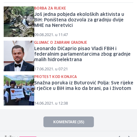
BORBA ZA RIJEKE
Još jedna pobjeda ekoloških aktivista u
BiH: Poništena dozvola za gradnju dvije
MHE na Neretvici
09.08.2021. u 11:47
GLUMAC O ZABRANI GRADNJE
Leonardo DiCaprio pisao Vladi FBiH i
federalnim parlamentarcima zbog gradnje
malih hidroelektrana
17.06.2021. u 07:21
PROTEST KOD KONJICA
Snažna poruka iz Buturović Polja: Sve rijeke
i rječice u BiH ima ko da brani, pa i životom
14.06.2021. u 12:38
KOMENTARI (35)