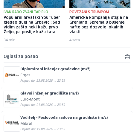
IVAN RADO ZVANI TAPIRLO
POVEZANI S TRUMPOM
Popularni hrvatski YouTuber
Američka kompanija stigla na
gledao duel na Grbavici: Sad
Grenland: Spremaju bušenje
vidim zašto neki kažu prvo
nafte bez dozvole lokalnih
Željo, pa poslije kažu tata
vlasti
34 min
4 sata
Oglasi za posao
Diplomirani inženjer građevine (m/ž)
Ergas
Prijava do: 23.08.2026. u 23:59
Glavni inženjer gradilišta (m/ž)
Euro-Mont
Prijava do: 21.08.2026. u 23:59
Voditelj - Poslovođa radova na gradilištu (m/ž)
Mibral
Prijava do: 19.08.2026. u 23:59