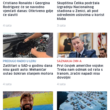
Cristiano Ronaldo i Georgina
Skupština Čelika podržala
Rodriguez će se navodno
izgradnju Nacionalnog
vjenčati danas: Otkriveno gdje
stadiona u Zenici, ali pod
će slaviti
određenim uslovima u korist
kluba
4 sata
3 sata
PREDUGO RADIO U LERU
SAZNANJA CNN-A
Zaštitari u SAD-u godinu dana
Prvi čovjek američke vojske:
nisu gasili auto: Mehaničar
Treba nam odmak od rata s
ostao šokiran stanjem motora
Iranom, zračni napadi nisu
dovoljni
4 sata
4 sata