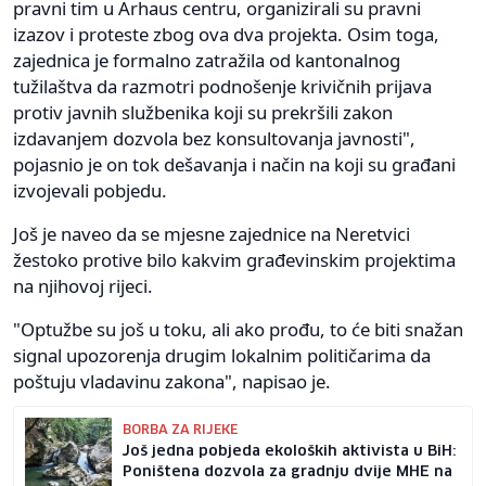
pravni tim u Arhaus centru, organizirali su pravni
izazov i proteste zbog ova dva projekta. Osim toga,
zajednica je formalno zatražila od kantonalnog
tužilaštva da razmotri podnošenje krivičnih prijava
protiv javnih službenika koji su prekršili zakon
izdavanjem dozvola bez konsultovanja javnosti",
pojasnio je on tok dešavanja i način na koji su građani
izvojevali pobjedu.
Još je naveo da se mjesne zajednice na Neretvici
žestoko protive bilo kakvim građevinskim projektima
na njihovoj rijeci.
"Optužbe su još u toku, ali ako prođu, to će biti snažan
signal upozorenja drugim lokalnim političarima da
poštuju vladavinu zakona", napisao je.
BORBA ZA RIJEKE
Još jedna pobjeda ekoloških aktivista u BiH:
Poništena dozvola za gradnju dvije MHE na