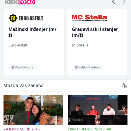
Mašinski inženjer (m/
Građevinski inženjer
ž)
(m/ž)
Euro-Asfalt
MC-Stella
Više lokacija
Velika Kladuša
Možda vas zanima
ZAJEDNO SU OD 2016.
ČVRST I JEDINSTVEN STAV