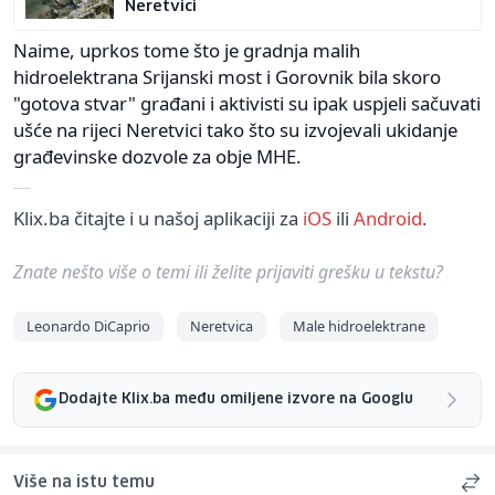
Neretvici
Naime, uprkos tome što je gradnja malih
hidroelektrana Srijanski most i Gorovnik bila skoro
"gotova stvar" građani i aktivisti su ipak uspjeli sačuvati
ušće na rijeci Neretvici tako što su izvojevali ukidanje
građevinske dozvole za obje MHE.
Klix.ba čitajte i u našoj aplikaciji za
iOS
ili
Android
.
Znate nešto više o temi ili želite prijaviti grešku u tekstu?
Leonardo DiCaprio
Neretvica
Male hidroelektrane
Dodajte Klix.ba među omiljene izvore na Googlu
Više na istu temu