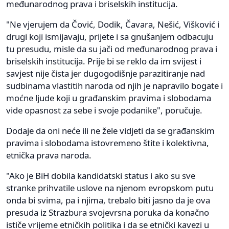
međunarodnog prava i briselskih institucija.
"Ne vjerujem da Čović, Dodik, Čavara, Nešić, Višković i
drugi koji ismijavaju, prijete i sa gnušanjem odbacuju
tu presudu, misle da su jači od međunarodnog prava i
briselskih institucija. Prije bi se reklo da im svijest i
savjest nije čista jer dugogodišnje parazitiranje nad
sudbinama vlastitih naroda od njih je napravilo bogate i
moćne ljude koji u građanskim pravima i slobodama
vide opasnost za sebe i svoje podanike", poručuje.
Dodaje da oni neće ili ne žele vidjeti da se građanskim
pravima i slobodama istovremeno štite i kolektivna,
etnička prava naroda.
"Ako je BiH dobila kandidatski status i ako su sve
stranke prihvatile uslove na njenom evropskom putu
onda bi svima, pa i njima, trebalo biti jasno da je ova
presuda iz Strazbura svojevrsna poruka da konačno
ističe vrijeme etničkih politika i da se etnički kavezi u