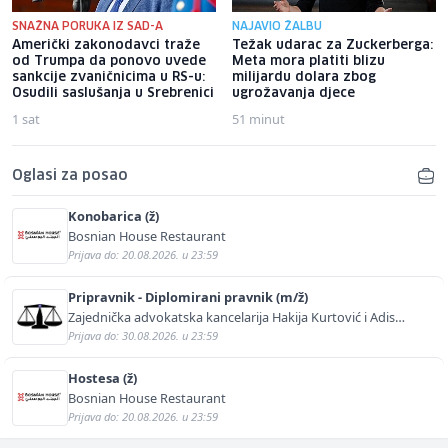
SNAŽNA PORUKA IZ SAD-A
NAJAVIO ŽALBU
Američki zakonodavci traže
Težak udarac za Zuckerberga:
od Trumpa da ponovo uvede
Meta mora platiti blizu
sankcije zvaničnicima u RS-u:
milijardu dolara zbog
Osudili saslušanja u Srebrenici
ugrožavanja djece
1 sat
51 minut
Oglasi za posao
Konobarica (ž)
Bosnian House Restaurant
Prijava do: 20.08.2026. u 23:59
Pripravnik - Diplomirani pravnik (m/ž)
Zajednička advokatska kancelarija Hakija Kurtović i Adis
Kurtović
Prijava do: 30.08.2026. u 23:59
Hostesa (ž)
Bosnian House Restaurant
Prijava do: 20.08.2026. u 23:59