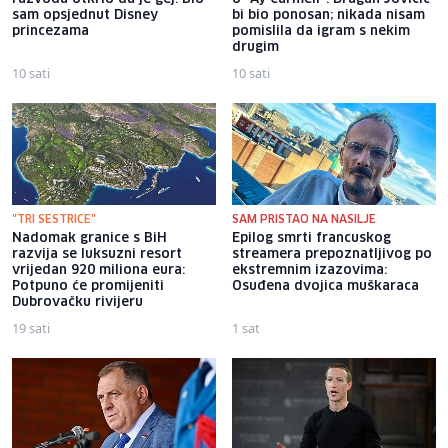
sam opsjednut Disney
bi bio ponosan; nikada nisam
princezama
pomislila da igram s nekim
drugim
10 sati
10 sati
"TRI SESTRICE"
SAM PRISTAO NA NASILJE
Nadomak granice s BiH
Epilog smrti francuskog
razvija se luksuzni resort
streamera prepoznatljivog po
vrijedan 920 miliona eura:
ekstremnim izazovima:
Potpuno će promijeniti
Osuđena dvojica muškaraca
Dubrovačku rivijeru
19 sati
1 sat