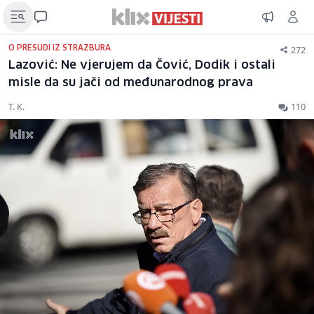
272
O PRESUDI IZ STRAZBURA
Lazović: Ne vjerujem da Čović, Dodik i ostali
misle da su jači od međunarodnog prava
T. K.
110