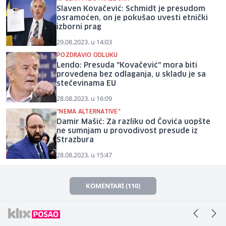
Slaven Kovačević: Schmidt je presudom
osramoćen, on je pokušao uvesti etnički
izborni prag
29.08.2023. u 14:03
POZDRAVIO ODLUKU
Lendo: Presuda "Kovačević" mora biti
provedena bez odlaganja, u skladu je sa
stečevinama EU
28.08.2023. u 16:09
"NEMA ALTERNATIVE"
Damir Mašić: Za razliku od Čovića uopšte
ne sumnjam u provodivost presude iz
Strazbura
28.08.2023. u 15:47
KOMENTARI (110)