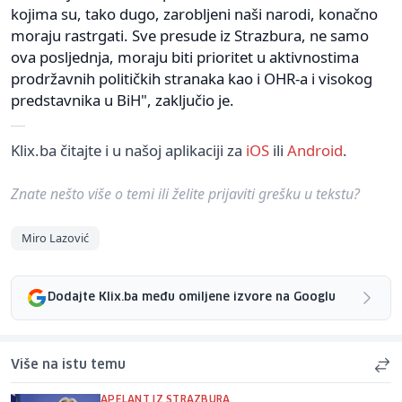
kojima su, tako dugo, zarobljeni naši narodi, konačno
moraju rastrgati. Sve presude iz Strazbura, ne samo
ova posljednja, moraju biti prioritet u aktivnostima
prodržavnih političkih stranaka kao i OHR-a i visokog
predstavnika u BiH", zaključio je.
Klix.ba čitajte i u našoj aplikaciji za
iOS
ili
Android
.
Znate nešto više o temi ili želite prijaviti grešku u tekstu?
Miro Lazović
Dodajte Klix.ba među omiljene izvore na Googlu
Više na istu temu
APELANT IZ STRAZBURA