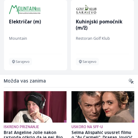
Električar (m)
Kuhinjski pomoćnik
(m/ž)
Mountain
Restoran Golf Klub
Sarajevo
Sarajevo
Možda vas zanima
ISKRENO PRIZNANJE
USKORO NA SFF-U
Brat Angeline Jolie nakon
Selma Alispahić ususret filmu
razvoda otkrio da je gej: Bio
o "Ay Carmeli": Dragan Jovičić