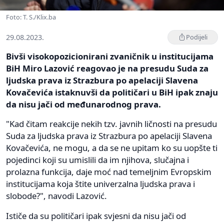
Foto: T. S./Klix.ba
29.08.2023.
Podijeli
Bivši visokopozicionirani zvaničnik u institucijama
BiH Miro Lazović reagovao je na presudu Suda za
ljudska prava iz Strazbura po apelaciji Slavena
Kovačevića istaknuvši da političari u BiH ipak znaju
da nisu jači od međunarodnog prava.
"Kad čitam reakcije nekih tzv. javnih ličnosti na presudu
Suda za ljudska prava iz Strazbura po apelaciji Slavena
Kovačevića, ne mogu, a da se ne upitam ko su uopšte ti
pojedinci koji su umislili da im njihova, slučajna i
prolazna funkcija, daje moć nad temeljnim Evropskim
institucijama koja štite univerzalna ljudska prava i
slobode?", navodi Lazović.
Ističe da su političari ipak svjesni da nisu jači od