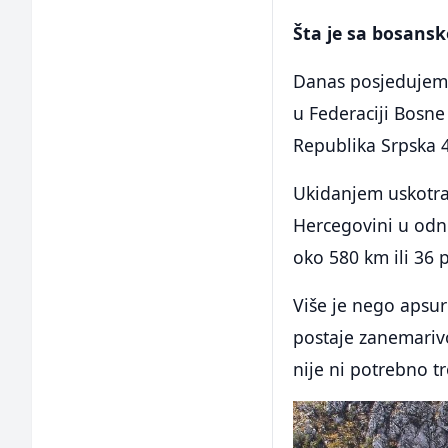
Šta je sa bosan
Danas posjedujemo
u Federaciji Bosne
Republika Srpska 4
Ukidanjem uskotrač
Hercegovini u odno
oko 580 km ili 36 
Više je nego apsu
postaje zanemariv
nije ni potrebno tro