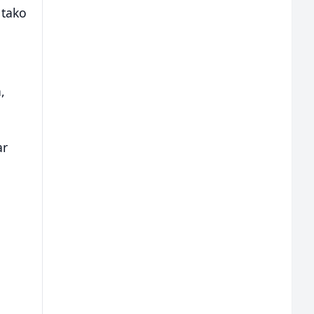
 tako
,
ar
a
m