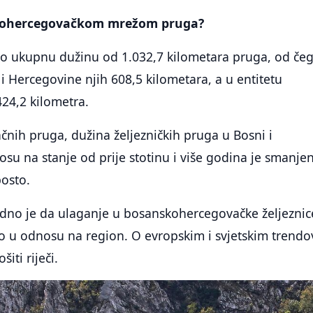
skohercegovačkom mrežom pruga?
 ukupnu dužinu od 1.032,7 kilometara pruga, od čeg
 i Hercegovine njih 608,5 kilometara, a u entitetu
24,2 kilometra.
nih pruga, dužina željezničkih pruga u Bosni i
su na stanje od prije stotinu i više godina je smanje
posto.
rdno je da ulaganje u bosanskohercegovačke željeznic
o u odnosu na region. O evropskim i svjetskim trend
šiti riječi.