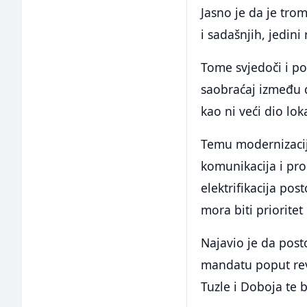
Jasno je da je tro
i sadašnjih, jedin
Tome svjedoči i po
saobraćaj između d
kao ni veći dio lok
Temu modernizacij
komunikacija i pro
elektrifikacija po
mora biti priorite
Najavio je da pos
mandatu poput revi
Tuzle i Doboja te 