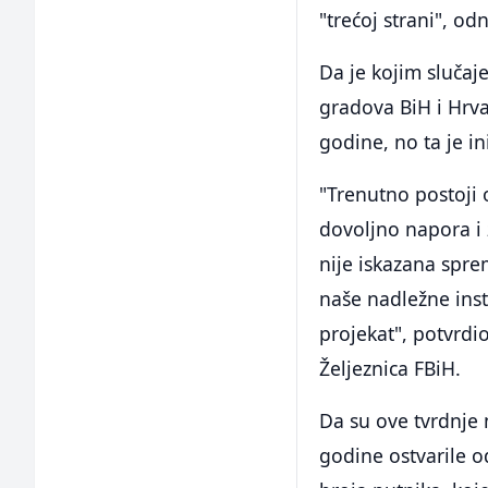
"trećoj strani", o
Da je kojim slučaj
gradova BiH i Hrva
godine, no ta je in
"Trenutno postoji 
dovoljno napora i 
nije iskazana spre
naše nadležne insti
projekat", potvrdio
Željeznica FBiH.
Da su ove tvrdnje 
godine ostvarile od