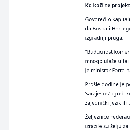
Ko koči te projek
Govoreći o kapital
da Bosna i Hercegov
izgradnji pruga.
"Budućnost komerc
mnogo ulaže u taj
je ministar Forto 
Prošle godine je p
Sarajevo-Zagreb ko
zajednički jezik ili
Željeznice Federac
izrazile su želju z