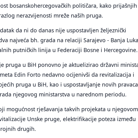
most bosanskohercegovačkih političara, kako prijašnjih
i razlog nerazvijenosti mreže naših pruga.
datak da ni do danas nije uspostavljen željeznički
va najveća bh. grada na relaciji Sarajevo - Banja Luka
alnih putničkih linija u Federaciji Bosne i Hercegovine.
e pruga u BiH ponovno je aktuelizirao državni minist
meta Edin Forto nedavno ocijenivši da revitalizacija i
stojećih pruga u BiH, kao i uspostavljanje novih pravac
t rada njegovog ministarstva u narednom periodu.
toji mogućnost rješavanja takvih projekata u njegovo
talizacije Unske pruge, elektrifikacije poteza između
brojnih drugih.