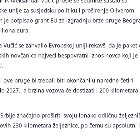
dnik Aleksandar Vučić prošle se sedmice sastao sa
 unije za susjedsku politiku i proširenje Oliverom
m je potpisao grant EU za izgradnju brze pruge Beogr
iliona eura.
 Vučić se zahvalio Evropskoj uniji rekavši da je paket
kih novčanica najveći bespovratni iznos novca koji je
U.
i ove pruge bi trebali biti okončani u naredne četiri
 2027., a brzina vozova će dostizati i 200 kilometara
Srbije značajno proširiti svoju ionako odličnu željezni
novih 230 kilometara željeznice, po čemu su apsolutni l