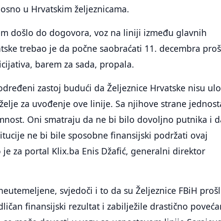
dnosno u Hrvatskim željeznicama.
em došlo do dogovora, voz na liniji između glavnih
tske trebao je da počne saobraćati 11. decembra proš
icijativa, barem za sada, propala.
određeni zastoj budući da Željeznice Hrvatske nisu ulo
želje za uvođenje ove linije. Sa njihove strane jednos
mnost. Oni smatraju da ne bi bilo dovoljno putnika i d
tucije ne bi bile sposobne finansijski podržati ovaj
 je za portal Klix.ba Enis Džafić, generalni direktor
neutemeljene, svjedoči i to da su Željeznice FBiH proš
ličan finansijski rezultat i zabilježile drastično poveća