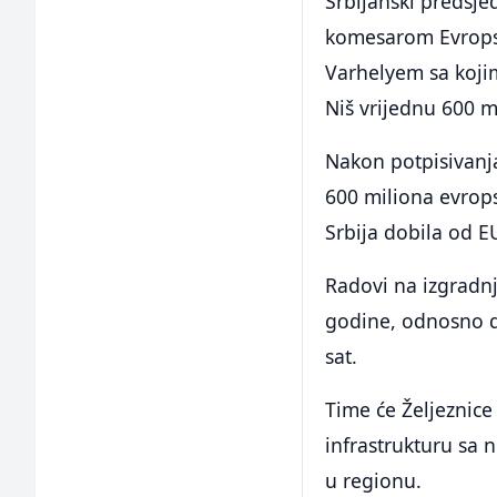
Srbijanski predsje
komesarom Evropske
Varhelyem sa koji
Niš vrijednu 600 m
Nakon potpisivanja
600 miliona evrops
Srbija dobila od E
Radovi na izgradnj
godine, odnosno do
sat.
Time će Željeznice 
infrastrukturu sa 
u regionu.