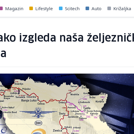
Magazin
Lifestyle
Scitech
Auto
Križaljka
ako izgleda naša željeznič
ma