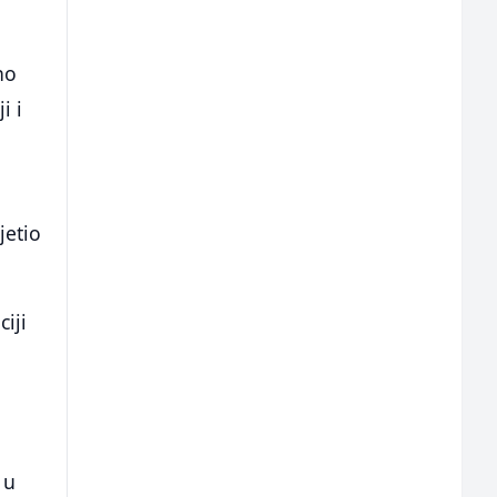
no
i i
jetio
iji
 u