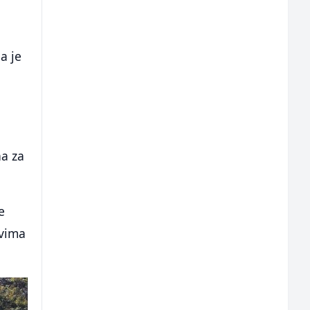
a je
na za
e
ovima