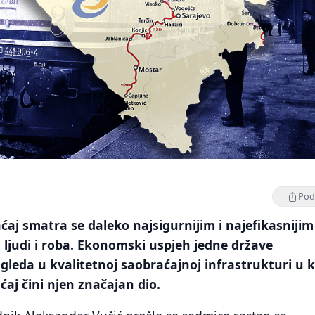
Podi
aćaj smatra se daleko najsigurnijim i najefikasnijim
ljudi i roba. Ekonomski uspjeh jedne države
leda u kvalitetnoj saobraćajnoj infrastrukturi u k
ćaj čini njen značajan dio.