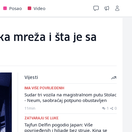
Posao
Video
ka mreža i šta je sa
Vijesti
IMA VIŠE POVRIJEĐENIH
Sudar tri vozila na magistralnom putu Stolac
- Neum, saobraćaj potpuno obustavljen
11min
1
0
ZATVARAJU SE LUKE
Tajfun Delfin pogodio Japan: Više
povrijeđenih i hiljade bez struje, Kina se