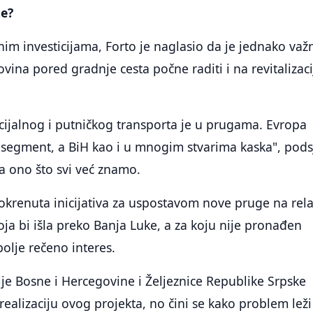
te?
nim investicijama, Forto je naglasio da je jednako važ
ina pored gradnje cesta počne raditi i na revitalizacij
ijalnog i putničkog transporta je u prugama. Evropa
 segment, a BiH kao i u mnogim stvarima kaska", pods
na ono što svi već znamo.
okrenuta inicijativa za uspostavom nove pruge na relac
ja bi išla preko Banja Luke, a za koju nije pronađen
 bolje rečeno interes.
ije Bosne i Hercegovine i Željeznice Republike Srpske
a realizaciju ovog projekta, no čini se kako problem leži