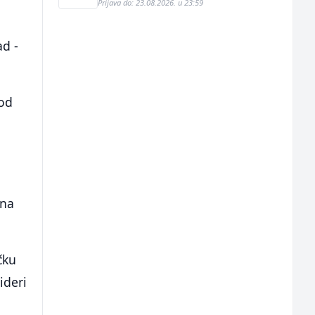
Prijava do: 23.08.2026. u 23:59
ad -
 od
 na
čku
ideri