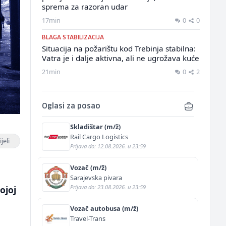
sprema za razoran udar
17min
0
0
BLAGA STABILIZACIJA
Situacija na požarištu kod Trebinja stabilna:
Vatra je i dalje aktivna, ali ne ugrožava kuće
21min
0
2
Oglasi za posao
Skladištar (m/ž)
Rail Cargo Logistics
jeli
Prijava do: 12.08.2026. u 23:59
Vozač (m/ž)
Sarajevska pivara
Prijava do: 23.08.2026. u 23:59
ojoj
Vozač autobusa (m/ž)
Travel-Trans