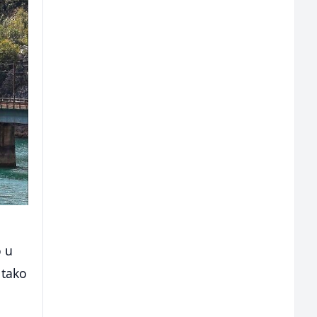
o u
 tako