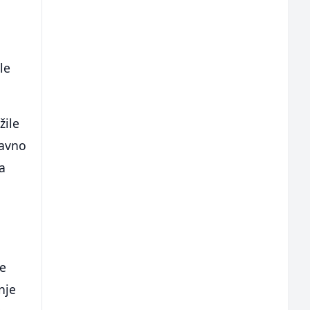
le
žile
tavno
a
le
nje