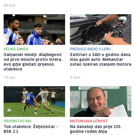
46 min
VELIKA ŠANSA
PREDUGO RADIO U LERU
Italijanski mediji: Alajbegović
Zaštitari u SAD-u godinu dana
od prve minute protiv Intera,
nisu gasili auto: Mehaničar
evo gdje gledati prijenos
ostao šokiran stanjem motora
utakmice
14 sati
3 sata
PRVENSTVO BIH
HISTORIJSKA LIČNOST
Tok utakmice: Željezničar -
Na današnji dan prije 101.
BSK 2:1
godine rođen Alija