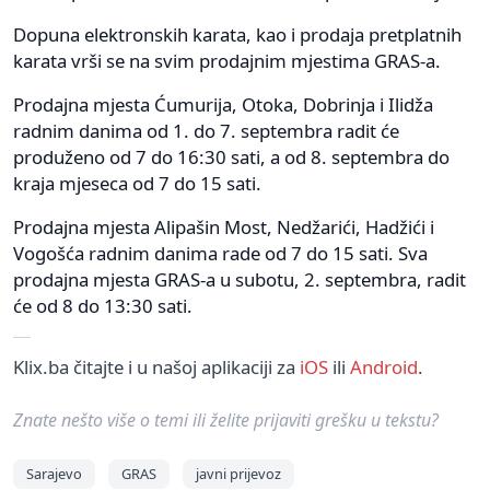
Dopuna elektronskih karata, kao i prodaja pretplatnih
karata vrši se na svim prodajnim mjestima GRAS-a.
Prodajna mjesta Ćumurija, Otoka, Dobrinja i Ilidža
radnim danima od 1. do 7. septembra radit će
produženo od 7 do 16:30 sati, a od 8. septembra do
kraja mjeseca od 7 do 15 sati.
Prodajna mjesta Alipašin Most, Nedžarići, Hadžići i
Vogošća radnim danima rade od 7 do 15 sati. Sva
prodajna mjesta GRAS-a u subotu, 2. septembra, radit
će od 8 do 13:30 sati.
Klix.ba čitajte i u našoj aplikaciji za
iOS
ili
Android
.
Znate nešto više o temi ili želite prijaviti grešku u tekstu?
Sarajevo
GRAS
javni prijevoz