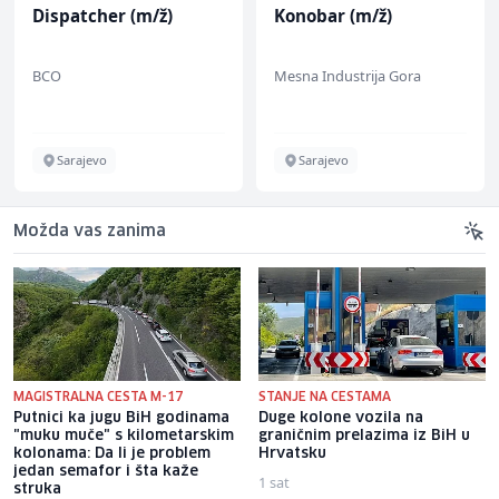
Dispatcher (m/ž)
Konobar (m/ž)
BCO
Mesna Industrija Gora
Sarajevo
Sarajevo
Možda vas zanima
MAGISTRALNA CESTA M-17
STANJE NA CESTAMA
Putnici ka jugu BiH godinama
Duge kolone vozila na
"muku muče" s kilometarskim
graničnim prelazima iz BiH u
kolonama: Da li je problem
Hrvatsku
jedan semafor i šta kaže
1 sat
struka