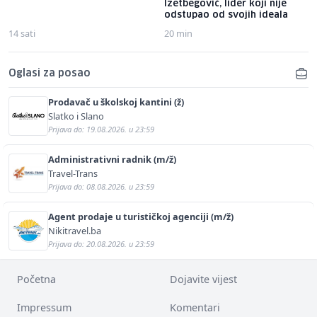
Izetbegović, lider koji nije
odstupao od svojih ideala
14 sati
20 min
Oglasi za posao
Prodavač u školskoj kantini (ž)
Slatko i Slano
Prijava do: 19.08.2026. u 23:59
Administrativni radnik (m/ž)
Travel-Trans
Prijava do: 08.08.2026. u 23:59
Agent prodaje u turističkoj agenciji (m/ž)
Nikitravel.ba
Prijava do: 20.08.2026. u 23:59
Početna
Dojavite vijest
Impressum
Komentari