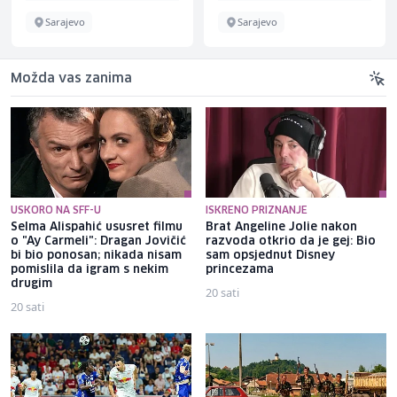
Sarajevo
Sarajevo
Možda vas zanima
USKORO NA SFF-U
ISKRENO PRIZNANJE
Selma Alispahić ususret filmu
Brat Angeline Jolie nakon
o "Ay Carmeli": Dragan Jovičić
razvoda otkrio da je gej: Bio
bi bio ponosan; nikada nisam
sam opsjednut Disney
pomislila da igram s nekim
princezama
drugim
20 sati
20 sati