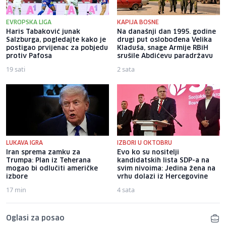
EVROPSKA LIGA
KAPIJA BOSNE
Haris Tabaković junak
Na današnji dan 1995. godine
Salzburga, pogledajte kako je
drugi put oslobođena Velika
postigao prvijenac za pobjedu
Kladuša, snage Armije RBiH
protiv Pafosa
srušile Abdićevu paradržavu
19 sati
2 sata
LUKAVA IGRA
IZBORI U OKTOBRU
Iran sprema zamku za
Evo ko su nositelji
Trumpa: Plan iz Teherana
kandidatskih lista SDP-a na
mogao bi odlučiti američke
svim nivoima: Jedina žena na
izbore
vrhu dolazi iz Hercegovine
17 min
4 sata
Oglasi za posao