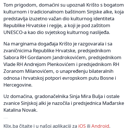
Tom prigodom, domaćini su upoznali Krišto s bogatom
kulturnom i tradicionalnom baštinom Sinjske alke, koja
predstavlja izuzetno važan dio kulturnog identiteta
Republike Hrvatske i regije, a koji je pod zaštitom
UNESCO-a kao dio svjetskog kulturnog naslijeđa.
Na marginama događaja Krišto je razgovarala i sa
zvaničnicima Republike Hrvatske, predsjednikom
Sabora RH Gordanom Jandrokovićem, predsjednikom
Vlade RH Andrejom Plenkovićem i predsjednikom RH
Zoranom Milanovićem, o unapređenju bilateralnih
odnosa i hrvatskoj potpori evropskom putu Bosne i
Hercegovine.
Uz domaćina, gradonačelnika Sinja Mira Bulja i ostale
zvanice Sinjskoj alki je nazočila i predsjednica Mađarske
Katalina Novak.
Klix.ba čitajte i u našoj aplikaciji za
iOS
ili
Android
.