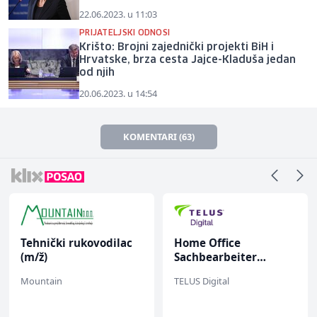
22.06.2023. u 11:03
PRIJATELJSKI ODNOSI
Krišto: Brojni zajednički projekti BiH i
Hrvatske, brza cesta Jajce-Kladuša jedan
od njih
20.06.2023. u 14:54
KOMENTARI (63)
Tehnički rukovodilac
Home Office
(m/ž)
Sachbearbeiter
(m/w/d) für einen
Mountain
TELUS Digital
bekannten deutschen
Energieversorger