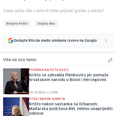
Znate nešto više o temi ili želite prijaviti grešku u tekstu?
Borjana Krišto
Sinjska alka
Dodajte Klix.ba među omiljene izvore na Googlu
Više na istu temu
PODRŠKA NA PUTU KA EU
Krišto se zahvalila Plenkoviću jer pomaže
hrvatskom narodu u Bosni i Hercegovini
19.10.2023. u 15:06
UTISCI NAKON SUSRETA
Krišto nakon sastanka sa Orbanom:
Mađarska podržava BiH, želimo unaprijediti
odnose