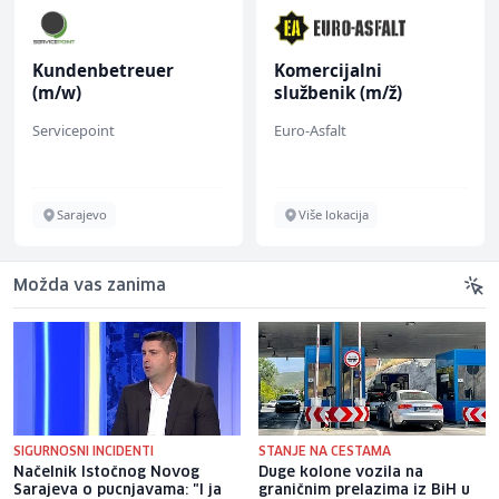
Kundenbetreuer
Komercijalni
(m/w)
službenik (m/ž)
Servicepoint
Euro-Asfalt
Sarajevo
Više lokacija
Možda vas zanima
SIGURNOSNI INCIDENTI
STANJE NA CESTAMA
Načelnik Istočnog Novog
Duge kolone vozila na
Sarajeva o pucnjavama: "I ja
graničnim prelazima iz BiH u