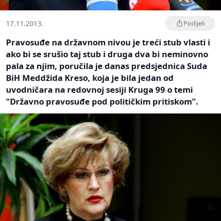
17.11.2013.
Podijeli
Pravosuđe na državnom nivou je treći stub vlasti i
ako bi se srušio taj stub i druga dva bi neminovno
pala za njim, poručila je danas predsjednica Suda
BiH Meddžida Kreso, koja je bila jedan od
uvodničara na redovnoj sesiji Kruga 99 o temi
"Državno pravosuđe pod političkim pritiskom".