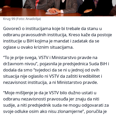
Krug 99 (Foto: Anadolija)
Govoreći o institucijama koje bi trebale da stanu u
odbranu pravosudnih institucija, Kreso kaže da postoje
institucije u BiH kojima je mandat i zadatak da se
oglase u ovako kriznim situacijama.
“To je prije svega, VSTV i Ministarstvo pravde na
državnom nivou”, pojasnila je predsjednica Suda BiH i
dodala da smo “svjedoci da se ni u jednoj od ovih
situacija nije oglasilo ni VSTV da zaštiti kredibilitet i
nezavisnost institucija, a ni Ministarstvo pravde.
“Moje mišljenje je da je VSTV bilo dužno ustati u
odbranu nezavisnosti pravosuđa jer znaju da niti
sudije, a niti predsjednik suda ne mogu odgovarati za
svoje odluke osim ako nisu zlonamjerne”, poručila je