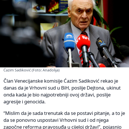
Ćazim Sadiković (Foto: Anadolija)
Član Venecijanske komisije Ćazim Sadiković rekao je
danas da je Vrhovni sud u BiH, poslije Dejtona, ukinut
onda kada je bio najpotrebniji ovoj državi, poslije
agresije i genocida.
“Mislim da je sada trenutak da se postavi pitanje, a to je
da se ponovno uspostavi Vrhovni sud i od njega
započne reforma pravosuđa u cijeloj državi”, pojasnio