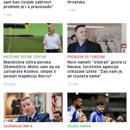
sam kao čovjek zabrinut,
Hrvatsku
problem je i u pravosuđu"
1 sat
1 sat
NAČELNIK OPĆINE CENTAR
PROBLEM ZA TURIZAM
Mandićeva oštra poruka
Novi nameti "otjerali" goste iz
Džemidžiću: Molio sam da ne
Neuma, turističke agencije
zatvarate Koševo, smiješ li
otkazale izlete: "Žao nam je,
poslati inspekciju Borcu?
ali izuzeća nema"
23 sata
17 sati
SAZNANJA CNN-A
VELIKA ŠANSA