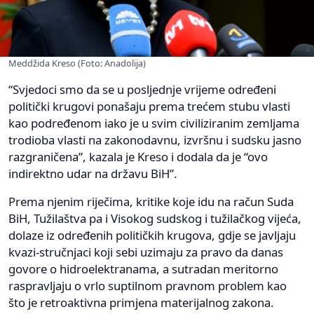
Meddžida Kreso (Foto: Anadolija)
“Svjedoci smo da se u posljednje vrijeme određeni
politički krugovi ponašaju prema trećem stubu vlasti
kao podređenom iako je u svim civiliziranim zemljama
trodioba vlasti na zakonodavnu, izvršnu i sudsku jasno
razgraničena”, kazala je Kreso i dodala da je “ovo
indirektno udar na državu BiH”.
Prema njenim riječima, kritike koje idu na račun Suda
BiH, Tužilaštva pa i Visokog sudskog i tužilačkog vijeća,
dolaze iz određenih političkih krugova, gdje se javljaju
kvazi-stručnjaci koji sebi uzimaju za pravo da danas
govore o hidroelektranama, a sutradan meritorno
raspravljaju o vrlo suptilnom pravnom problem kao
što je retroaktivna primjena materijalnog zakona.