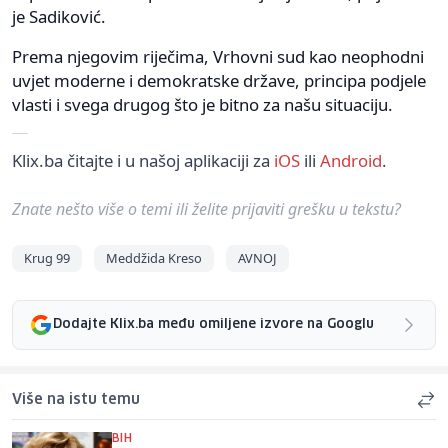
je Sadiković.
Prema njegovim riječima, Vrhovni sud kao neophodni
uvjet moderne i demokratske države, principa podjele
vlasti i svega drugog što je bitno za našu situaciju.
Klix.ba čitajte i u našoj aplikaciji za
iOS
ili
Android
.
Znate nešto više o temi ili želite prijaviti grešku u tekstu?
Krug 99
Meddžida Kreso
AVNOJ
Dodajte Klix.ba među omiljene izvore na Googlu
Više na istu temu
BIH