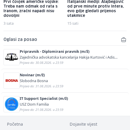
Prvi čovjek američke vojske:
Italijanski mediji: Alajbegović
Treba nam odmak od rata s
od prve minute protiv Intera,
Iranom, zračni napadi nisu
evo gdje gledati prijenos
dovoljni
utakmice
3 sata
15 sati
Oglasi za posao
Pripravnik - Diplomirani pravnik (m/ž)
Zajednička advokatska kancelarija Hakija Kurtović i Adis
Kurtović
Prijava do: 30.08.2026. u 23:59
Novinar (m/ž)
Slobodna Bosna
Prijava do: 31.08.2026. u 23:59
IT Support Specialist (m/ž)
USZ Dom Familia
Prijava do: 21.08.2026. u 23:59
Početna
Dojavite vijest