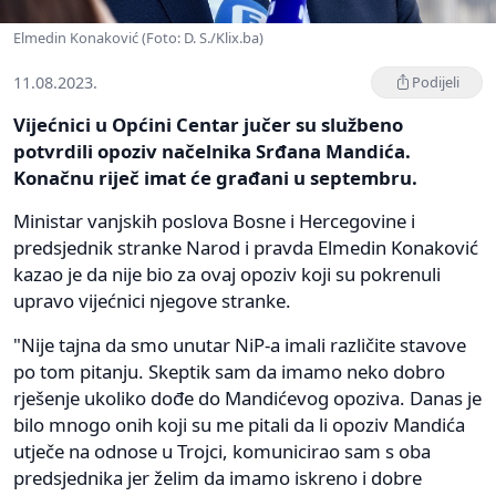
Elmedin Konaković (Foto: D. S./Klix.ba)
11.08.2023.
Podijeli
Vijećnici u Općini Centar jučer su službeno
potvrdili opoziv načelnika Srđana Mandića.
Konačnu riječ imat će građani u septembru.
Ministar vanjskih poslova Bosne i Hercegovine i
predsjednik stranke Narod i pravda Elmedin Konaković
kazao je da nije bio za ovaj opoziv koji su pokrenuli
upravo vijećnici njegove stranke.
"Nije tajna da smo unutar NiP-a imali različite stavove
po tom pitanju. Skeptik sam da imamo neko dobro
rješenje ukoliko dođe do Mandićevog opoziva. Danas je
bilo mnogo onih koji su me pitali da li opoziv Mandića
utječe na odnose u Trojci, komunicirao sam s oba
predsjednika jer želim da imamo iskreno i dobre