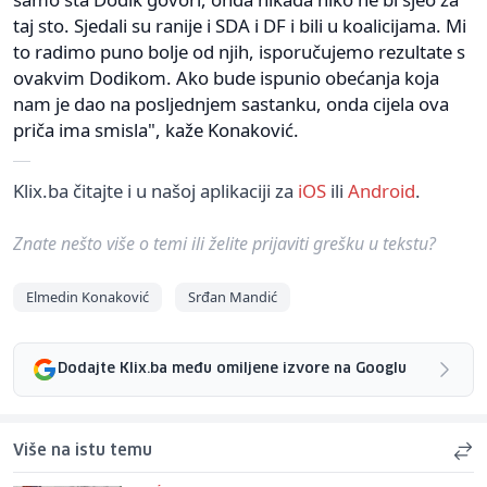
taj sto. Sjedali su ranije i SDA i DF i bili u koalicijama. Mi
to radimo puno bolje od njih, isporučujemo rezultate s
ovakvim Dodikom. Ako bude ispunio obećanja koja
nam je dao na posljednjem sastanku, onda cijela ova
priča ima smisla", kaže Konaković.
Klix.ba čitajte i u našoj aplikaciji za
iOS
ili
Android
.
Znate nešto više o temi ili želite prijaviti grešku u tekstu?
Elmedin Konaković
Srđan Mandić
Dodajte Klix.ba među omiljene izvore na Googlu
Više na istu temu