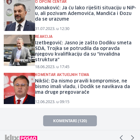
O OPĆINI CENTAR
Konaković: Ja ću lako riješiti situaciju u NiP-
u, ali pozivam Ademovića, Mandića i Đozu
da se urazume
31.07.2023. u 12:30
REAKCIJA
Izetbegović: Jasno je zašto Dodiku smeta
SDA, Trojka se potrudila da opravda
njegovu kvalifikaciju da su "invalidna
struktura"
18.06.2023. u 17:45
KOMENTAR AKTUELNIH TEMA
Nikšić: Da nismo pravili kompromise, ne
bismo imali vladu, i Dodik se navikava da
ima druge pregovarače
12.06.2023. u 09:15
KOMENTARI (120)