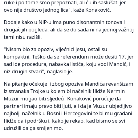
ruke i po tome smo prepoznati, ali ću ih saslušati jer
ovo nije društvo jednog lica", kaže Konaković.
Dodaje kako u NiP-u ima puno disonantnih tonova i
drugačijih pogleda, ali da se do sada ni na jednoj važnoj
temi nisu razišli.
"Nisam bio za opoziv, vijećnici jesu, ostali su
kompaktni. Teško da se referendum može desiti 17. jer
sad ide procedura, nabavka listića, koju vodi Mandić, i
niz drugih stvari", naglasio je.
Na pitanje očekuje li zbog opoziva Mandića revanšizam
iz stranaka Trojke u kojem bi načelnik Ilidže Nermin
Muzur mogao biti sljedeći, Konaković poručuje da
partneri imaju pravo biti ljuti, ali da je Muzur ubjedljivo
najbolji načelnik u Bosni i Hercegovini te bi mu građani
Ilidže dali podršku i, kako je rekao, kad bismo se svi
udružili da ga smijenimo.