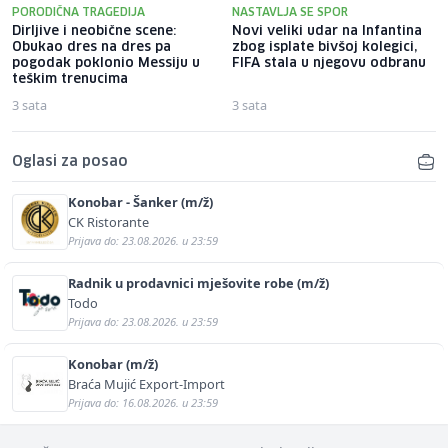
PORODIČNA TRAGEDIJA
NASTAVLJA SE SPOR
Dirljive i neobične scene:
Novi veliki udar na Infantina
Obukao dres na dres pa
zbog isplate bivšoj kolegici,
pogodak poklonio Messiju u
FIFA stala u njegovu odbranu
teškim trenucima
3 sata
3 sata
Oglasi za posao
Konobar - Šanker (m/ž)
CK Ristorante
Prijava do: 23.08.2026. u 23:59
Radnik u prodavnici mješovite robe (m/ž)
Todo
Prijava do: 23.08.2026. u 23:59
Konobar (m/ž)
Braća Mujić Export-Import
Prijava do: 16.08.2026. u 23:59