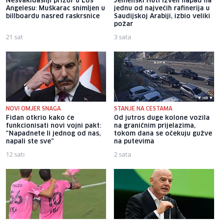
Nesvakidašnji prizor u Los
Jemenski Huti izveli napad na
Angelesu: Muškarac snimljen u
jednu od najvećih rafinerija u
billboardu nasred raskrsnice
Saudijskoj Arabiji, izbio veliki
požar
21 sat
3 sata
NOVI OMJER SNAGA
STANJE NA CESTAMA
Fidan otkrio kako će
Od jutros duge kolone vozila
funkcionisati novi vojni pakt:
na graničnim prijelazima,
"Napadnete li jednog od nas,
tokom dana se očekuju gužve
napali ste sve"
na putevima
12 sati
2 sata