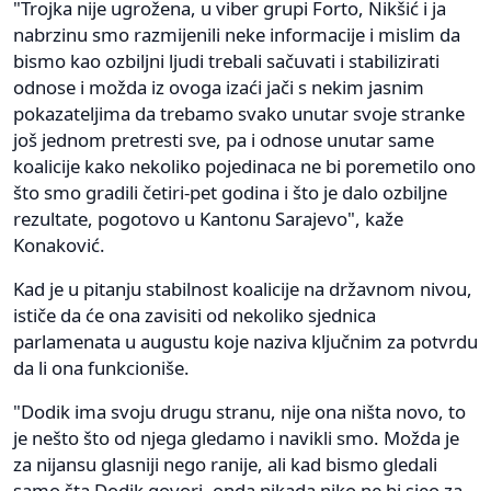
"Trojka nije ugrožena, u viber grupi Forto, Nikšić i ja
nabrzinu smo razmijenili neke informacije i mislim da
bismo kao ozbiljni ljudi trebali sačuvati i stabilizirati
odnose i možda iz ovoga izaći jači s nekim jasnim
pokazateljima da trebamo svako unutar svoje stranke
još jednom pretresti sve, pa i odnose unutar same
koalicije kako nekoliko pojedinaca ne bi poremetilo ono
što smo gradili četiri-pet godina i što je dalo ozbiljne
rezultate, pogotovo u Kantonu Sarajevo", kaže
Konaković.
Kad je u pitanju stabilnost koalicije na državnom nivou,
ističe da će ona zavisiti od nekoliko sjednica
parlamenata u augustu koje naziva ključnim za potvrdu
da li ona funkcioniše.
"Dodik ima svoju drugu stranu, nije ona ništa novo, to
je nešto što od njega gledamo i navikli smo. Možda je
za nijansu glasniji nego ranije, ali kad bismo gledali
samo šta Dodik govori, onda nikada niko ne bi sjeo za