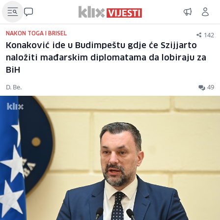
142
NAKON TOGA I BRISEL
Konaković ide u Budimpeštu gdje će Szijjarto
naložiti mađarskim diplomatama da lobiraju za
BiH
D. Be.
49