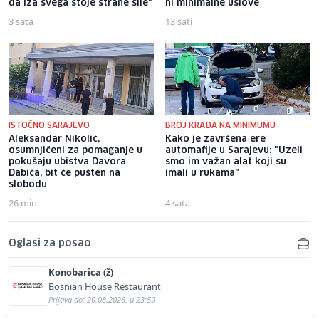
da iza svega stoje strane sile"
ni minimalne uslove
3 sata
13 sati
ISTOČNO SARAJEVO
BROJ KRAĐA NA MINIMUMU
Aleksandar Nikolić,
Kako je završena ere
osumnjičeni za pomaganje u
automafije u Sarajevu: "Uzeli
pokušaju ubistva Davora
smo im važan alat koji su
Dabića, bit će pušten na
imali u rukama"
slobodu
26 min
4 sata
Oglasi za posao
Konobarica (ž)
Bosnian House Restaurant
Prijava do: 20.08.2026. u 23:59