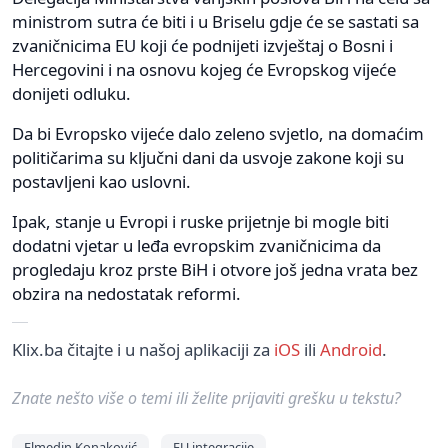
ministrom sutra će biti i u Briselu gdje će se sastati sa
zvaničnicima EU koji će podnijeti izvještaj o Bosni i
Hercegovini i na osnovu kojeg će Evropskog vijeće
donijeti odluku.
Da bi Evropsko vijeće dalo zeleno svjetlo, na domaćim
političarima su ključni dani da usvoje zakone koji su
postavljeni kao uslovni.
Ipak, stanje u Evropi i ruske prijetnje bi mogle biti
dodatni vjetar u leđa evropskim zvaničnicima da
progledaju kroz prste BiH i otvore još jedna vrata bez
obzira na nedostatak reformi.
Klix.ba čitajte i u našoj aplikaciji za
iOS
ili
Android
.
Znate nešto više o temi ili želite prijaviti grešku u tekstu?
Elmedin Konaković
EU integracije