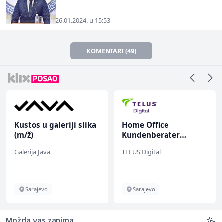
26.01.2024. u 15:53
KOMENTARI (49)
Kustos u galeriji slika
Home Office
(m/ž)
Kundenberater
(m/w/d) für Vattenfall
Galerija Java
TELUS Digital
Sarajevo
Sarajevo
Možda vas zanima