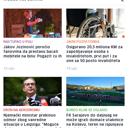
NASTUPAO U PULI
JAVNI POZIVI FONDA
Jakov Jozinović poručio
Osigurano 20,3 miliona KM za
fanovima da prestanu bacati
zapošljavanje osoba s
mobitele na binu: Pogazit ću ih
invaliditetom, prvi put i za
one sa 50 posto invaliditeta
16 sati
19 sati
DRON NA AERODROMU
BORDO KLUB SE OGLASIO
Njemački ministar prekinuo
FK Sarajevo do daljnjeg ne
odmor zbog vanredne
može igrati domaće utakmice
situacije u Leipzigu: "Moguće
na Koševu, teren ne ispunjava