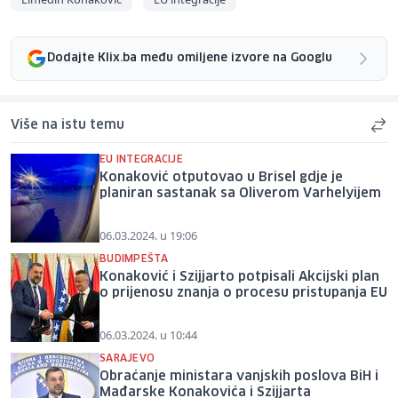
Dodajte Klix.ba među omiljene izvore na Googlu
Više na istu temu
EU INTEGRACIJE
Konaković otputovao u Brisel gdje je
planiran sastanak sa Oliverom Varhelyijem
06.03.2024. u 19:06
BUDIMPEŠTA
Konaković i Szijjarto potpisali Akcijski plan
o prijenosu znanja o procesu pristupanja EU
06.03.2024. u 10:44
SARAJEVO
Obraćanje ministara vanjskih poslova BiH i
Mađarske Konakovića i Szijjarta