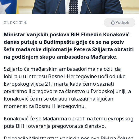
05.03.2024.
Podijeli
Ministar vanjskih poslova BiH Elmedin Konaković
danas putuje u Budimpeštu gdje će se na poziv
šefa mađarske diplomatije Petera Szijjarta obratiti
na godišnjem skupu ambasadora Mađarske.
Szijjarto će mađarskim ambasadorima naložiti da
lobiraju u interesu Bosne i Hercegovine uoči odluke
Evropskog vijeća 21. marta kada ćemo saznati
otvaramo li pregovore za članstvo u Evropskoj uniji, a
Konaković će im se obratiti i ukazati na ključan
momenat za Bosnu i Hercegovinu.
Konaković će se Mađarima obratiti na temu evropskog
puta BiH i otvaranja pregovora za članstvo.
Delegacija Ministarstva vanjskih poslova BiH na čelu sa