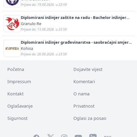
Prijava do: 19.08.2026. u 23:59
Diplomirani inžinjer zaštite na radu - Bachelor inžinjer
sigurnosti i pomoći (m/ž)
Granulo-Re
Prijava do: 13.08.2026. u 23:59
Diplomirani inžinjer građevinarstva - saobraćajni smjer
(m/ž)
Kohisa
Prijava do: 26.08.2026. u 23:59
Početna
Dojavite vijest
Impressum
Komentari
Kontakt
O nama
Oglašavanje
Privatnost
Sigurnost
Oglasi za posao
Facebook
YouTube
LinkedIn