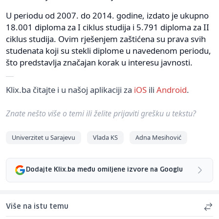
U periodu od 2007. do 2014. godine, izdato je ukupno
18.001 diploma za I ciklus studija i 5.791 diploma za II
ciklus studija. Ovim rješenjem zaštićena su prava svih
studenata koji su stekli diplome u navedenom periodu,
što predstavlja značajan korak u interesu javnosti.
Klix.ba čitajte i u našoj aplikaciji za
iOS
ili
Android
.
Znate nešto više o temi ili želite prijaviti grešku u tekstu?
Univerzitet u Sarajevu
Vlada KS
Adna Mesihović
Dodajte Klix.ba među omiljene izvore na Googlu
Više na istu temu