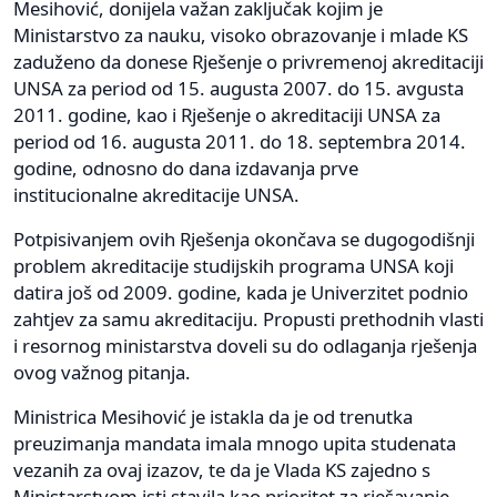
Mesihović, donijela važan zaključak kojim je
Ministarstvo za nauku, visoko obrazovanje i mlade KS
zaduženo da donese Rješenje o privremenoj akreditaciji
UNSA za period od 15. augusta 2007. do 15. avgusta
2011. godine, kao i Rješenje o akreditaciji UNSA za
period od 16. augusta 2011. do 18. septembra 2014.
godine, odnosno do dana izdavanja prve
institucionalne akreditacije UNSA.
Potpisivanjem ovih Rješenja okončava se dugogodišnji
problem akreditacije studijskih programa UNSA koji
datira još od 2009. godine, kada je Univerzitet podnio
zahtjev za samu akreditaciju. Propusti prethodnih vlasti
i resornog ministarstva doveli su do odlaganja rješenja
ovog važnog pitanja.
Ministrica Mesihović je istakla da je od trenutka
preuzimanja mandata imala mnogo upita studenata
vezanih za ovaj izazov, te da je Vlada KS zajedno s
Ministarstvom isti stavila kao prioritet za rješavanje.