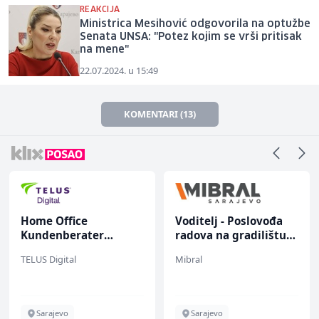
REAKCIJA
Ministrica Mesihović odgovorila na optužbe
Senata UNSA: "Potez kojim se vrši pritisak
na mene"
22.07.2024. u 15:49
KOMENTARI (13)
Home Office
Voditelj - Poslovođa
Kundenberater
radova na gradilištu
(m/w/d) für Vattenfall
(m/ž)
TELUS Digital
Mibral
Sarajevo
Sarajevo