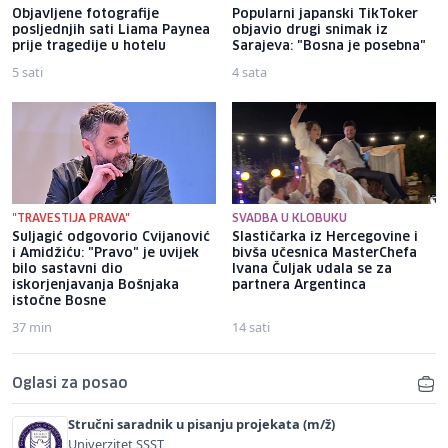
Objavljene fotografije
Popularni japanski TikToker
posljednjih sati Liama ​​Paynea
objavio drugi snimak iz
prije tragedije u hotelu
Sarajeva: "Bosna je posebna"
5 sati
4 sata
"TRAVESTIJA PRAVA"
SVADBA U KLOBUKU
Suljagić odgovorio Cvijanović
Slastičarka iz Hercegovine i
i Amidžiću: "Pravo" je uvijek
bivša učesnica MasterChefa
bilo sastavni dio
Ivana Čuljak udala se za
iskorjenjavanja Bošnjaka
partnera Argentinca
istočne Bosne
37 min
14 sati
Oglasi za posao
Stručni saradnik u pisanju projekata (m/ž)
Univerzitet SSST