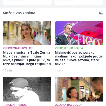
Možda vas zanima
PREPOZNATLJIVO LICE
PREDSJEDNIK BORCA
Mlada glumica iz Tuzle Zerina
Misimović poslao poruku
Mujkić šaljivim snimcima
rivalima nakon pobjede protiv
osvaja publiku: Ljude je uvijek
Veleža: "Nova sezona, stare
teže nasmijati nego rasplakati
navike"
15 sati
4 sata
TRAGIČNI TRENUCI
UGODAN RAZGOVOR