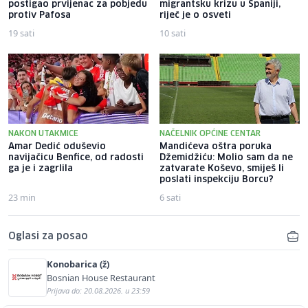
postigao prvijenac za pobjedu
migrantsku krizu u Španiji,
protiv Pafosa
riječ je o osveti
19 sati
10 sati
NAKON UTAKMICE
NAČELNIK OPĆINE CENTAR
Amar Dedić oduševio
Mandićeva oštra poruka
navijačicu Benfice, od radosti
Džemidžiću: Molio sam da ne
ga je i zagrlila
zatvarate Koševo, smiješ li
poslati inspekciju Borcu?
23 min
6 sati
Oglasi za posao
Konobarica (ž)
Bosnian House Restaurant
Prijava do: 20.08.2026. u 23:59