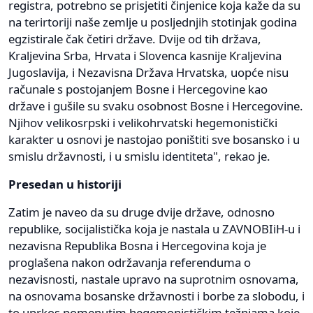
registra, potrebno se prisjetiti činjenice koja kaže da su
na terirtoriji naše zemlje u posljednjih stotinjak godina
egzistirale čak četiri države. Dvije od tih država,
Kraljevina Srba, Hrvata i Slovenca kasnije Kraljevina
Jugoslavija, i Nezavisna Država Hrvatska, uopće nisu
računale s postojanjem Bosne i Hercegovine kao
države i gušile su svaku osobnost Bosne i Hercegovine.
Njihov velikosrpski i velikohrvatski hegemonistički
karakter u osnovi je nastojao poništiti sve bosansko i u
smislu državnosti, i u smislu identiteta", rekao je.
Presedan u historiji
Zatim je naveo da su druge dvije države, odnosno
republike, socijalistička koja je nastala u ZAVNOBIiH-u i
nezavisna Republika Bosna i Hercegovina koja je
proglašena nakon održavanja referenduma o
nezavisnosti, nastale upravo na suprotnim osnovama,
na osnovama bosanske državnosti i borbe za slobodu, i
to uprkos pomenutim hegemonističkim težnjama koje