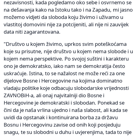
nezavisnosti, kada pogledamo oko sebe i osvrnemo se
na dešavanja kako na Istoku tako i na Zapadu, mi jasno
možemo vidjeti da sloboda koju živimo i uživamo u
vlastitoj domovini nije za potcijeniti, ali nije ni zauvijek
data niti zagarantovana.
"Društvo u kojem živimo, uprkos svim poteškoćama
koje su prisutne, nije društvo u kojem nema slobode i u
kojem nema perspektive. Po svojoj suštini i karakteru
ono je demokratsko, iako nam se demokratija često
uskraćuje. Istina, to se nažalost ne može reći za one
dijelove Bosne i Hercegovine na kojima dominatno
vladaju politike koje odbacuju slobodarske vrijednosti
ZAVNOBiH-a, ali onaj najvitalniji dio Bosne i
Hercegovine je demokratski i slobodan. Ponekad se
čini da je naša vrlina ujedno i naša slabost, ali kada se
uvidi da opstanak i kontinuirana borba za državu
Bosnu i Hercegovinu zavise od onih koji posjeduju
snagu, te su slobodni u duhu i uvjerenjima, tada to nije