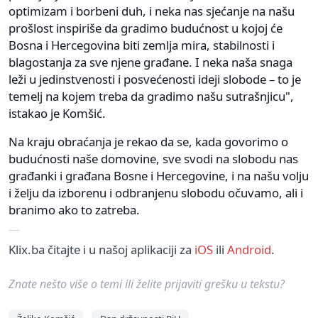
optimizam i borbeni duh, i neka nas sjećanje na našu
prošlost inspiriše da gradimo budućnost u kojoj će
Bosna i Hercegovina biti zemlja mira, stabilnosti i
blagostanja za sve njene građane. I neka naša snaga
leži u jedinstvenosti i posvećenosti ideji slobode – to je
temelj na kojem treba da gradimo našu sutrašnjicu",
istakao je Komšić.
Na kraju obraćanja je rekao da se, kada govorimo o
budućnosti naše domovine, sve svodi na slobodu nas
građanki i građana Bosne i Hercegovine, i na našu volju
i želju da izborenu i odbranjenu slobodu očuvamo, ali i
branimo ako to zatreba.
Klix.ba čitajte i u našoj aplikaciji za
iOS
ili
Android
.
Znate nešto više o temi ili želite prijaviti grešku u tekstu?