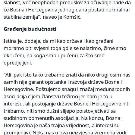
slabost, već neophodan preduslov za očuvanje nade da
će Bosna i Hercegovina jednog dana postati normalna i
stabilna zemlja", naveo je Komšić.
Građenje budućnosti
Istina je, dodaje, da mi kao država i kao građani
moramo biti svjesni toga gdje se nalazimo, čime smo
okruženi, na koga smo upućeni i za što smo
opredjeljeni.
"Ali ipak isto tako trebamo znati da niko drugi osim nas
samih nije garant opstanka i razvoja države Bosne i
Hercegovine. Poštujemo snagu i značaj međunarodnih
asocijacija čijem članstvu težimo jer nam je to u
interesu, ali postojanje države Bosne i Hercegovine niti
trebamo, niti smo dužni slijepo poistovjećivati sa
sudbinom pomenutih asocijacija. Na koncu, Bosna i
Hercegovina je naša trajna vrijednost, a interesi su
promjenjivi. Neka nas u ova neizvjesna vremena vodi