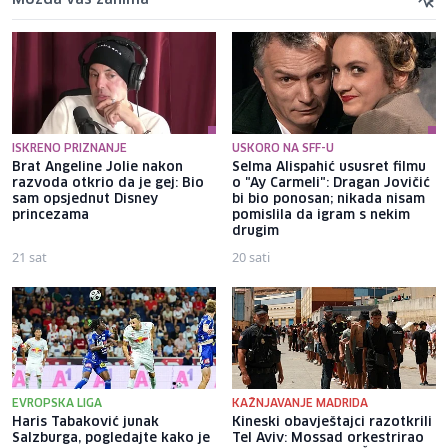
ISKRENO PRIZNANJE
USKORO NA SFF-U
Brat Angeline Jolie nakon
Selma Alispahić ususret filmu
razvoda otkrio da je gej: Bio
o "Ay Carmeli": Dragan Jovičić
sam opsjednut Disney
bi bio ponosan; nikada nisam
princezama
pomislila da igram s nekim
drugim
21 sat
20 sati
EVROPSKA LIGA
KAŽNJAVANJE MADRIDA
Haris Tabaković junak
Kineski obavještajci razotkrili
Salzburga, pogledajte kako je
Tel Aviv: Mossad orkestrirao