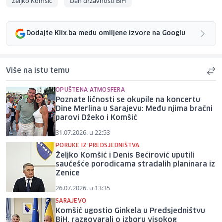
Željko Komšić
Dan državnosti BiH
Dodajte Klix.ba među omiljene izvore na Googlu
Više na istu temu
OPUŠTENA ATMOSFERA
Poznate ličnosti se okupile na koncertu
Dine Merlina u Sarajevu: Među njima bračni
parovi Džeko i Komšić
31.07.2026. u 22:53
PORUKE IZ PREDSJEDNIŠTVA
Željko Komšić i Denis Bećirović uputili
saučešće porodicama stradalih planinara iz
Zenice
26.07.2026. u 13:35
SARAJEVO
Komšić ugostio Ginkela u Predsjedništvu
BiH, razgovarali o izboru visokog