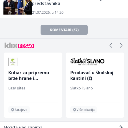
predstavnika
21.07.2026. u 14:20
KOMENTARI (57)
Kuhar za pripremu
Prodavač u školskoj
brze hrane i
kantini (ž)
jednostavnih jela (m/
Easy Bites
Slatko i Slano
ž)
Sarajevo
Više lokacija
Možda vas zanima