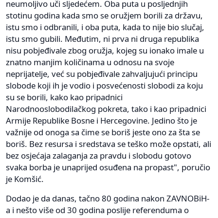
neumoljivo uči sljedećem. Oba puta u posljednjih
stotinu godina kada smo se oružjem borili za državu,
istu smo i odbranili, i oba puta, kada to nije bio slučaj,
istu smo gubili. Međutim, ni prva ni druga republika
nisu pobjeđivale zbog oružja, kojeg su ionako imale u
znatno manjim količinama u odnosu na svoje
neprijatelje, već su pobjeđivale zahvaljujući principu
slobode koji ih je vodio i posvećenosti slobodi za koju
su se borili, kako kao pripadnici
Narodnooslobodilačkog pokreta, tako i kao pripadnici
Armije Republike Bosne i Hercegovine. Jedino što je
važnije od onoga sa čime se boriš jeste ono za šta se
boriš. Bez resursa i sredstava se teško može opstati, ali
bez osjećaja zalaganja za pravdu i slobodu gotovo
svaka borba je unaprijed osuđena na propast", poručio
je Komšić.
Dodao je da danas, tačno 80 godina nakon ZAVNOBiH-
a i nešto više od 30 godina poslije referenduma o