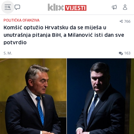
766
POLITIČKA OFANZIVA
Komšić optužio Hrvatsku da se miješa u
unutrašnja pitanja BiH, a Milanović isti dan sve
potvrdio
S. M.
163