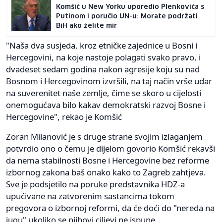
Komšić u New Yorku uporedio Plenkovića s
Putinom i poručio UN-u: Morate podržati
BiH ako želite mir
"Naša dva susjeda, kroz etničke zajednice u Bosni i
Hercegovini, na koje nastoje polagati svako pravo, i
dvadeset sedam godina nakon agresije koju su nad
Bosnom i Hercegovinom izvršili, na taj način vrše udar
na suverenitet naše zemlje, čime se skoro u cijelosti
onemogućava bilo kakav demokratski razvoj Bosne i
Hercegovine", rekao je Komšić
Zoran Milanović je s druge strane svojim izlaganjem
potvrdio ono o čemu je dijelom govorio Komšić rekavši
da nema stabilnosti Bosne i Hercegovine bez reforme
izbornog zakona baš onako kako to Zagreb zahtjeva.
Sve je podsjetilo na poruke predstavnika HDZ-a
upućivane na zatvorenim sastancima tokom
pregovora o izbornoj reformi, da će doći do "nereda na
jugu" ukoliko se njihovi ciljevi ne ispune.