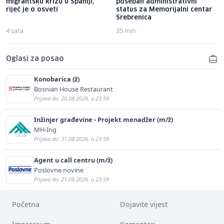
migrantsku krizu u Španiji,
poseban administrativni
riječ je o osveti
status za Memorijalni centar
Srebrenica
4 sata
35 min
Oglasi za posao
Konobarica (ž)
Bosnian House Restaurant
Prijava do: 20.08.2026. u 23:59
Inžinjer građevine - Projekt menadžer (m/ž)
MH-Ing
Prijava do: 31.08.2026. u 23:59
Agent u call centru (m/ž)
Poslovne novine
Prijava do: 21.08.2026. u 23:59
Početna
Dojavite vijest