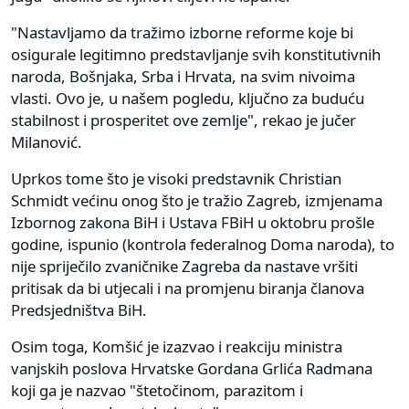
"Nastavljamo da tražimo izborne reforme koje bi
osigurale legitimno predstavljanje svih konstitutivnih
naroda, Bošnjaka, Srba i Hrvata, na svim nivoima
vlasti. Ovo je, u našem pogledu, ključno za buduću
stabilnost i prosperitet ove zemlje", rekao je jučer
Milanović.
Uprkos tome što je visoki predstavnik Christian
Schmidt većinu onog što je tražio Zagreb, izmjenama
Izbornog zakona BiH i Ustava FBiH u oktobru prošle
godine, ispunio (kontrola federalnog Doma naroda), to
nije spriječilo zvaničnike Zagreba da nastave vršiti
pritisak da bi utjecali i na promjenu biranja članova
Predsjedništva BiH.
Osim toga, Komšić je izazvao i reakciju ministra
vanjskih poslova Hrvatske Gordana Grlića Radmana
koji ga je nazvao "štetočinom, parazitom i