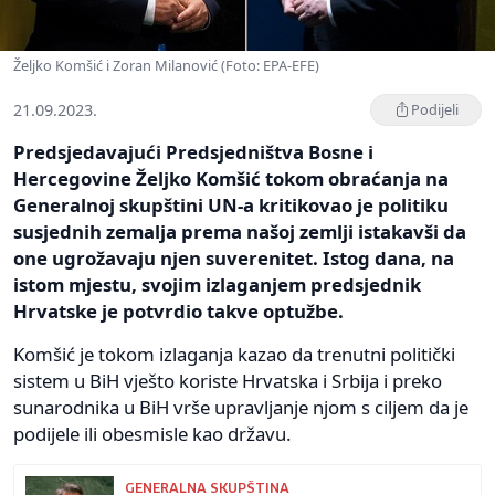
Željko Komšić i Zoran Milanović (Foto: EPA-EFE)
21.09.2023.
Podijeli
Predsjedavajući Predsjedništva Bosne i
Hercegovine Željko Komšić tokom obraćanja na
Generalnoj skupštini UN-a kritikovao je politiku
susjednih zemalja prema našoj zemlji istakavši da
one ugrožavaju njen suverenitet. Istog dana, na
istom mjestu, svojim izlaganjem predsjednik
Hrvatske je potvrdio takve optužbe.
Komšić je tokom izlaganja kazao da trenutni politički
sistem u BiH vješto koriste Hrvatska i Srbija i preko
sunarodnika u BiH vrše upravljanje njom s ciljem da je
podijele ili obesmisle kao državu.
GENERALNA SKUPŠTINA