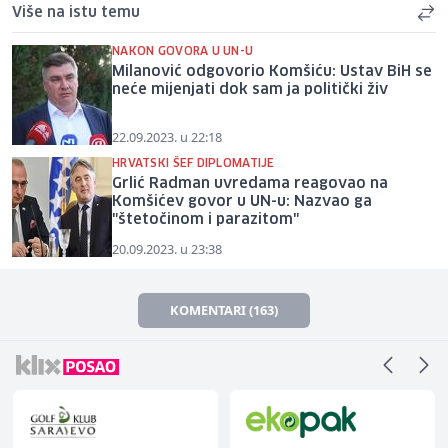
Više na istu temu
NAKON GOVORA U UN-U
Milanović odgovorio Komšiću: Ustav BiH se
neće mijenjati dok sam ja politički živ
22.09.2023. u 22:18
HRVATSKI ŠEF DIPLOMATIJE
Grlić Radman uvredama reagovao na
Komšićev govor u UN-u: Nazvao ga
"štetočinom i parazitom"
20.09.2023. u 23:38
KOMENTARI (163)