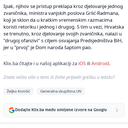
Ipak, njihov se pristup preklapa kroz djelovanje jednog
zvaničnika, ministra vanjskih poslova Grlić-Radmana,
koji je sklon da u kratkim vremenskim razmacima
koristi retoriku i jednog i drugog. S tim u vezi, Hrvatska
se trenutno, kroz djelovanje svojih zvaničnika, nalazi u
"drugoj ofanzivi" s ciljem osvajanja Predsjedništva BiH,
jer u "prvoj" je Dom naroda šaptom pao.
Klix.ba čitajte i u našoj aplikaciji za
iOS
ili
Android
.
Znate nešto više o temi ili želite prijaviti grešku u tekstu?
Željko Komšić
Generalna skupština UN
Dodajte Klix.ba među omiljene izvore na Googlu