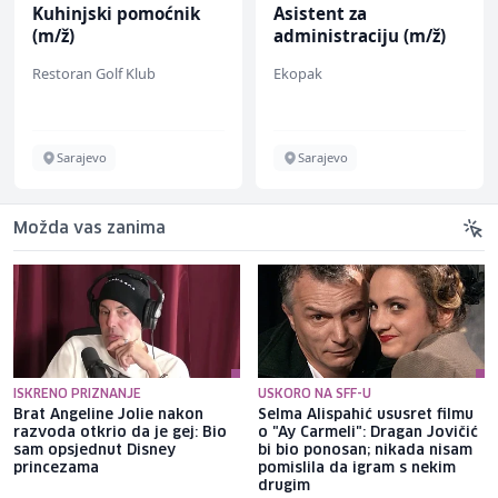
Kuhinjski pomoćnik
Asistent za
(m/ž)
administraciju (m/ž)
Restoran Golf Klub
Ekopak
Sarajevo
Sarajevo
Možda vas zanima
ISKRENO PRIZNANJE
USKORO NA SFF-U
Brat Angeline Jolie nakon
Selma Alispahić ususret filmu
razvoda otkrio da je gej: Bio
o "Ay Carmeli": Dragan Jovičić
sam opsjednut Disney
bi bio ponosan; nikada nisam
princezama
pomislila da igram s nekim
drugim