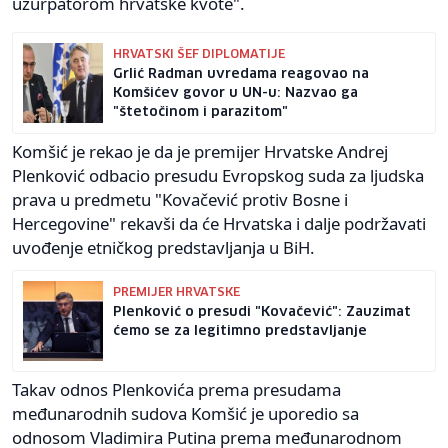
uzurpatorom hrvatske kvote".
HRVATSKI ŠEF DIPLOMATIJE
Grlić Radman uvredama reagovao na
Komšićev govor u UN-u: Nazvao ga
"štetočinom i parazitom"
Komšić je rekao je da je premijer Hrvatske Andrej
Plenković odbacio presudu Evropskog suda za ljudska
prava u predmetu "Kovačević protiv Bosne i
Hercegovine" rekavši da će Hrvatska i dalje podržavati
uvođenje etničkog predstavljanja u BiH.
PREMIJER HRVATSKE
Plenković o presudi "Kovačević": Zauzimat
ćemo se za legitimno predstavljanje
Takav odnos Plenkovića prema presudama
međunarodnih sudova Komšić je uporedio sa
odnosom Vladimira Putina prema međunarodnom