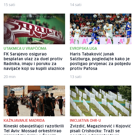
15 sati
14 sati
UTAKMICA U VRAPČIĆIMA
EVROPSKA LIGA
FK Sarajevo osigurao
Haris Tabaković junak
besplatan ulaz za duel protiv
Salzburga, pogledajte kako je
Radnika, imaju i poruku za
postigao prvijenac za pobjedu
navijače koji su kupili ulaznice
protiv Pafosa
20 min
13 sati
KAŽNJAVANJE MADRIDA
INICIJATIVA OHR-U
Kineski obavještajci razotkrili
Zvizdić, Magazinović i Kojović
Tel Aviv: Mossad orkestrirao
pisali Crishocku: Traži se