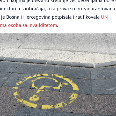
etom kojima je otežano kretanje već decenijama bore 
itekture i saobraćaja, a ta prava su im zagarantovana
je Bosna i Hercegovina potpisala i ratifikovala
UN
ima osoba sa invaliditetom
.