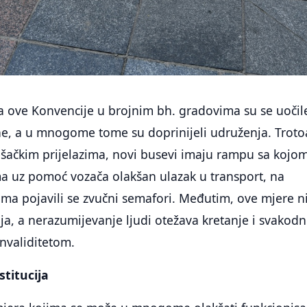
a ove Konvencije u brojnim bh. gradovima su se uočil
, a u mnogome tome su doprinijeli udruženja. Troto
šačkim prijelazima, novi busevi imaju rampu sa kojom
a uz pomoć vozača olakšan ulazak u transport, na
ima pojavili se zvučni semafori. Međutim, ove mjere n
a, a nerazumijevanje ljudi otežava kretanje i svakod
nvaliditetom.
stitucija