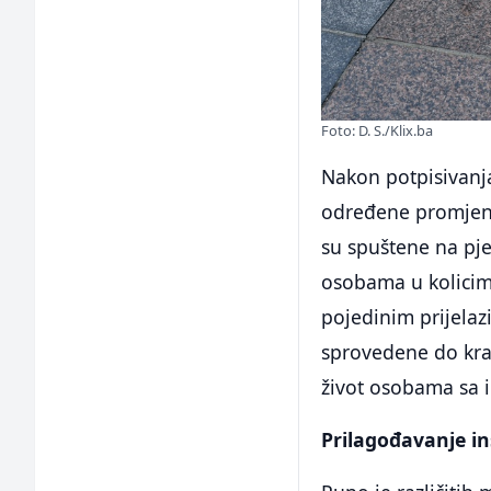
Foto: D. S./Klix.ba
Nakon potpisivanj
određene promjene
su spuštene na pje
osobama u kolicim
pojedinim prijelaz
sprovedene do kraj
život osobama sa i
Prilagođavanje in