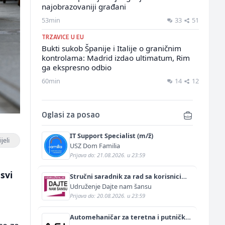
najobrazovaniji građani
53min
33
51
TRZAVICE U EU
Bukti sukob Španije i Italije o graničnim
kontrolama: Madrid izdao ultimatum, Rim
ga ekspresno odbio
60min
14
12
Oglasi za posao
IT Support Specialist (m/ž)
jeli
USZ Dom Familia
Prijava do: 21.08.2026. u 23:59
svi
Stručni saradnik za rad sa korisnicima
(m/ž)
Udruženje Dajte nam šansu
Prijava do: 20.08.2026. u 23:59
Automehaničar za teretna i putnička