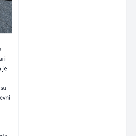
e
ari
 je
isu
nevni