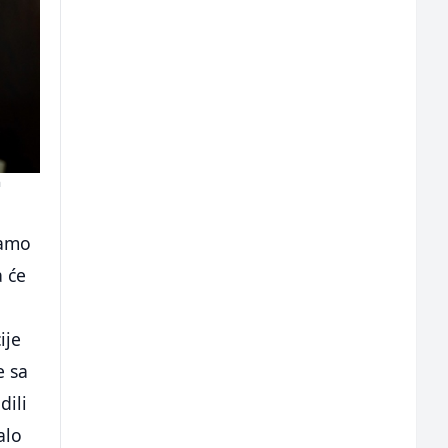
a
mamo
a će
u
ije
e sa
dili
alo