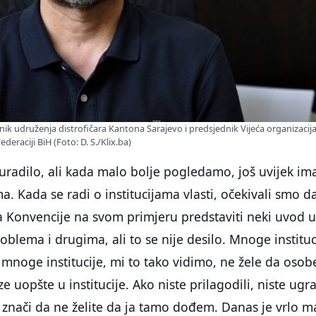
ik udruženja distrofičara Kantona Sarajevo i predsjednik Vijeća organizacij
deraciji BiH (Foto: D. S./Klix.ba)
uradilo, ali kada malo bolje pogledamo, još uvijek i
. Kada se radi o institucijama vlasti, očekivali smo d
a Konvencije na svom primjeru predstaviti neki uvod 
oblema i drugima, ali to se nije desilo. Mnoge instituc
mnoge institucije, mi to tako vidimo, ne žele da osob
e uopšte u institucije. Ako niste prilagodili, niste ugra
u, znači da ne želite da ja tamo dođem. Danas je vrlo m