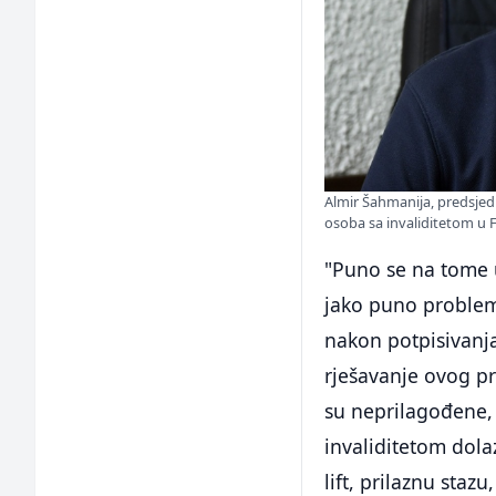
Almir Šahmanija, predsjedn
osoba sa invaliditetom u Fe
"Puno se na tome 
jako puno problema
nakon potpisivanj
rješavanje ovog pr
su neprilagođene, 
invaliditetom dolaz
lift, prilaznu staz