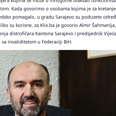
h mjera kojima se može u mnogome olakšati funkcionisa
tetom. Kada govorimo o osobama kojima je za kretanje
dsko pomagalo, u gradu Sarajevo su poduzete odre
liko su korisne, za Klix.ba je govorio Almir Šahmanija
nja distrofičara Kantona Sarajevo i predsjednik Vijeć
 sa invaliditetom u Federaciji BiH.