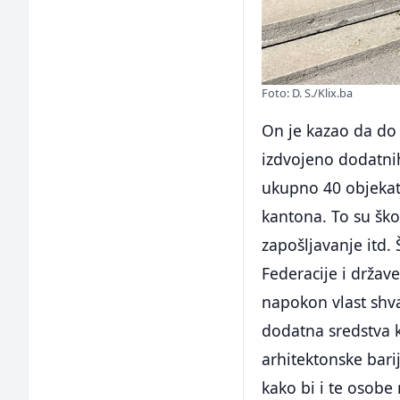
Foto: D. S./Klix.ba
On je kazao da do 
izdvojeno dodatnih
ukupno 40 objekata
kantona. To su škol
zapošljavanje itd. 
Federacije i države
napokon vlast shv
dodatna sredstva 
arhitektonske bari
kako bi i te osobe