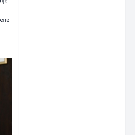
nje
đene
,
a