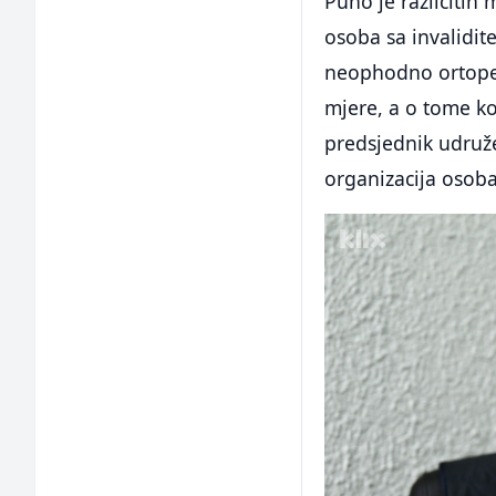
Puno je različiti
osoba sa invalidi
neophodno ortope
mjere, a o tome ko
predsjednik udruže
organizacija osoba