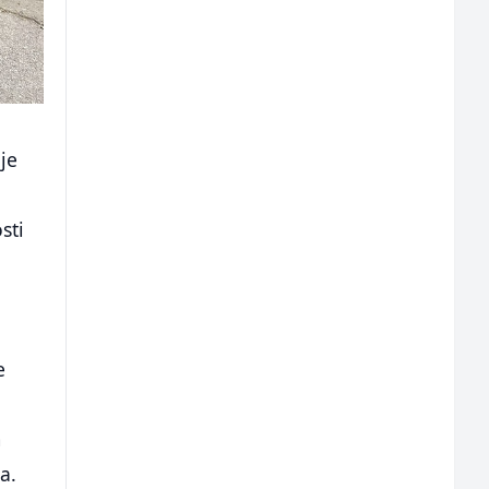
je
sti
e
m
a.