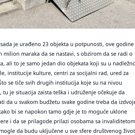
sada je urađeno 23 objekta u potpunosti, ove godine 
 milion maraka da se nastavi, s obzirom da se radi o
, ali to je samo jedan dio objekata koji su u nadležno
e, institucije kulture, centri za socijalni rad, ured za
Što se tiče svih drugih institucija koje su na nivou
, tu je situacija zaista teška i udruženje očekuje da
ati da u svakom budžetu svake godine treba da izdvoj
kako bi se napokon tamo gdje je to moguće uklone
jere i da se prilagode prilazi osobama sa invaliditeto
 mogle da budu uključene u sve sfere društvenog život