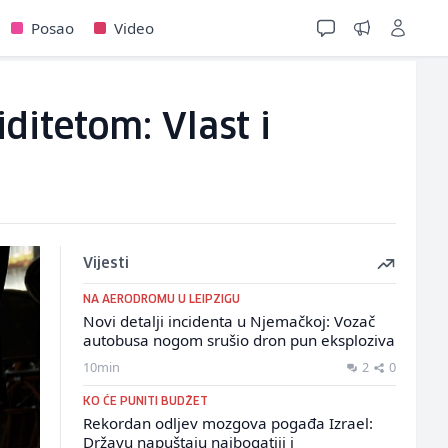
Posao
Video
ditetom: Vlast i
Vijesti
NA AERODROMU U LEIPZIGU
Novi detalji incidenta u Njemačkoj: Vozač
autobusa nogom srušio dron pun eksploziva
10min
2
0
KO ĆE PUNITI BUDŽET
Rekordan odljev mozgova pogađa Izrael:
Državu napuštaju najbogatiji i