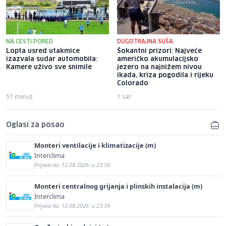
NA CESTI PORED
DUGOTRAJNA SUŠA
Lopta usred utakmice
Šokantni prizori: Najveće
izazvala sudar automobila:
američko akumulacijsko
Kamere uživo sve snimile
jezero na najnižem nivou
ikada, kriza pogodila i rijeku
Colorado
51 minut
1 sat
Oglasi za posao
Monteri ventilacije i klimatizacije (m)
Interclima
Prijava do: 12.08.2026. u 23:59
Monteri centralnog grijanja i plinskih instalacija (m)
Interclima
Prijava do: 12.08.2026. u 23:59