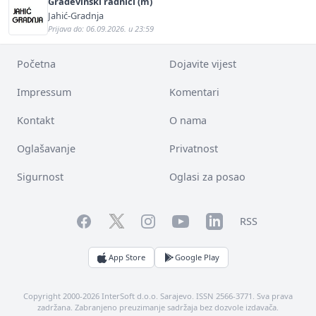
Građevinski radnici (m)
Jahić-Gradnja
Prijava do: 06.09.2026. u 23:59
Početna
Dojavite vijest
Impressum
Komentari
Kontakt
O nama
Oglašavanje
Privatnost
Sigurnost
Oglasi za posao
Facebook
YouTube
LinkedIn
Twitter
Instagram
RSS
App Store
Google Play
Copyright 2000-2026 InterSoft d.o.o. Sarajevo. ISSN 2566-3771. Sva prava
zadržana. Zabranjeno preuzimanje sadržaja bez dozvole izdavača.