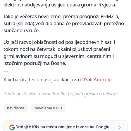
elektrosnabdijevanja uslijed udara groma ili vjetra.
Iako je večeras nevrijeme, prema prognozi FHMZ-a,
sutra (srijeda) veći dio dana će preovladavati pretežno
sunčano i vruće.
Uz jači razvoj oblačnosti od poslijepodnevnih sati i
tokom noći na četvrtak lokalni pljuskovi praćeni
grmljavinom su mogući u sjevernim, centralnim i
istočnim područjima Bosne.
Klix.ba čitajte i u našoj aplikaciji za
iOS
ili
Android
.
Znate nešto više o temi ili želite prijaviti grešku u tekstu?
nevrijeme
nevrijeme u BiH
Dodajte Klix.ba među omiljene izvore na Googlu