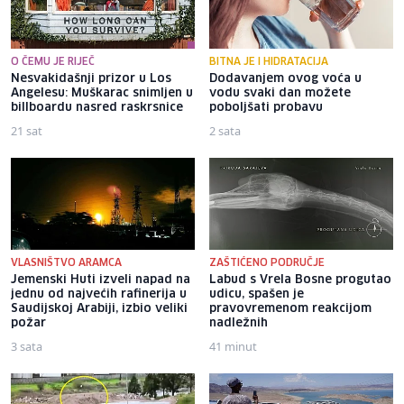
O ČEMU JE RIJEČ
BITNA JE I HIDRATACIJA
Nesvakidašnji prizor u Los
Dodavanjem ovog voća u
Angelesu: Muškarac snimljen u
vodu svaki dan možete
billboardu nasred raskrsnice
poboljšati probavu
21 sat
2 sata
VLASNIŠTVO ARAMCA
ZAŠTIĆENO PODRUČJE
Jemenski Huti izveli napad na
Labud s Vrela Bosne progutao
jednu od najvećih rafinerija u
udicu, spašen je
Saudijskoj Arabiji, izbio veliki
pravovremenom reakcijom
požar
nadležnih
3 sata
41 minut