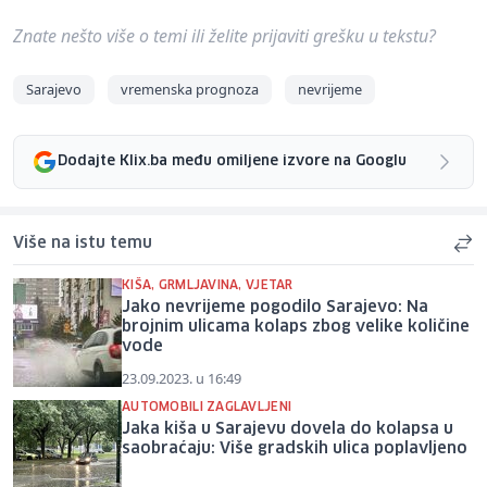
Znate nešto više o temi ili želite prijaviti grešku u tekstu?
Sarajevo
vremenska prognoza
nevrijeme
Dodajte Klix.ba među omiljene izvore na Googlu
Više na istu temu
KIŠA, GRMLJAVINA, VJETAR
Jako nevrijeme pogodilo Sarajevo: Na
brojnim ulicama kolaps zbog velike količine
vode
23.09.2023. u 16:49
AUTOMOBILI ZAGLAVLJENI
Jaka kiša u Sarajevu dovela do kolapsa u
saobraćaju: Više gradskih ulica poplavljeno