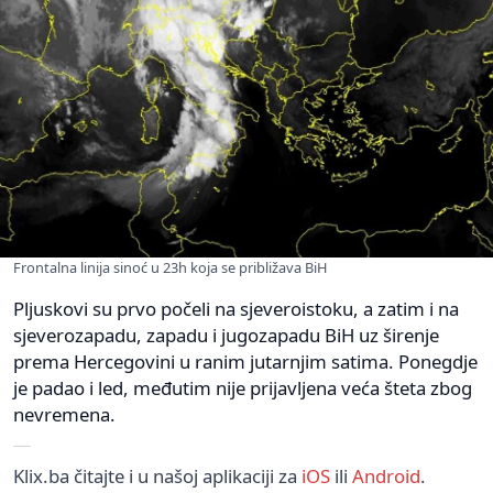
Frontalna linija sinoć u 23h koja se približava BiH
Pljuskovi su prvo počeli na sjeveroistoku, a zatim i na
sjeverozapadu, zapadu i jugozapadu BiH uz širenje
prema Hercegovini u ranim jutarnjim satima. Ponegdje
je padao i led, međutim nije prijavljena veća šteta zbog
nevremena.
Klix.ba čitajte i u našoj aplikaciji za
iOS
ili
Android
.