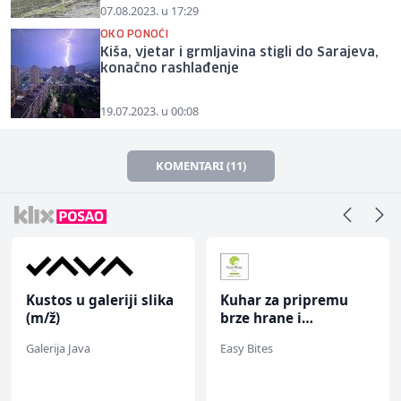
07.08.2023. u 17:29
OKO PONOĆI
Kiša, vjetar i grmljavina stigli do Sarajeva,
konačno rashlađenje
19.07.2023. u 00:08
KOMENTARI (11)
Kustos u galeriji slika
Kuhar za pripremu
(m/ž)
brze hrane i
jednostavnih jela (m/
Galerija Java
Easy Bites
ž)