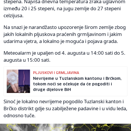
stepena. Najviša dnevna temperatura zraka uglavnom
između 20 i 25 stepeni, na jugu zemlje do 27 stepeni
celzijusa.
Na snazi je narandžasto upozorenje širom zemlje zbog
jakih lokalnih pljuskova praćenih grmljavinom i jakim
udarima vjetra, a lokalno je moguća i pojava grada.
Meteoalarm je upaljen od 4. augusta u 14:00 sati do 5.
augusta u 15:00 sati.
PLJUSKOVI I GRMLJAVINA
Nevrijeme u Tuzlanskom kantonu i Brčkom,
tokom noći se očekuje da će pogoditi i
druge dijelove BiH
Sinoć je lokalno nevrijeme pogodilo Tuzlanski kanton i
Brčko distrikt gdje su zabilježene padavine i u vidu leda,
odnosno tuče.