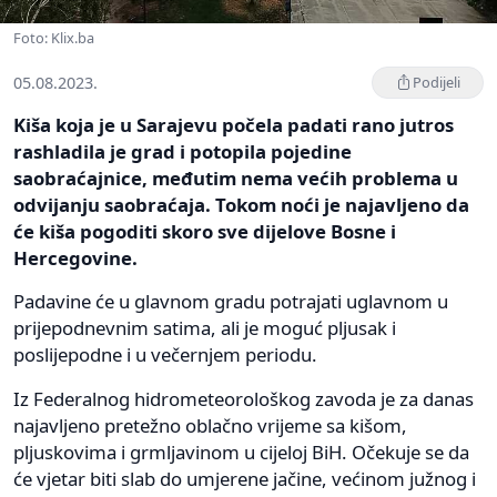
Foto: Klix.ba
05.08.2023.
Podijeli
Kiša koja je u Sarajevu počela padati rano jutros
rashladila je grad i potopila pojedine
saobraćajnice, međutim nema većih problema u
odvijanju saobraćaja. Tokom noći je najavljeno da
će kiša pogoditi skoro sve dijelove Bosne i
Hercegovine.
Padavine će u glavnom gradu potrajati uglavnom u
prijepodnevnim satima, ali je moguć pljusak i
poslijepodne i u večernjem periodu.
Iz Federalnog hidrometeorološkog zavoda je za danas
najavljeno pretežno oblačno vrijeme sa kišom,
pljuskovima i grmljavinom u cijeloj BiH. Očekuje se da
će vjetar biti slab do umjerene jačine, većinom južnog i