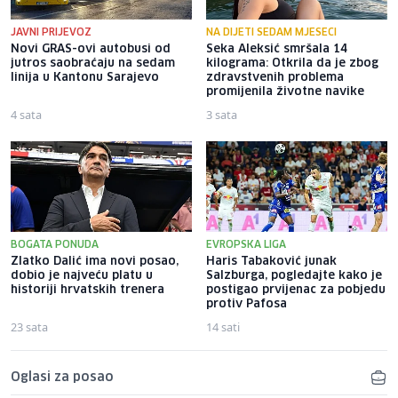
JAVNI PRIJEVOZ
NA DIJETI SEDAM MJESECI
Novi GRAS-ovi autobusi od
Seka Aleksić smršala 14
jutros saobraćaju na sedam
kilograma: Otkrila da je zbog
linija u Kantonu Sarajevo
zdravstvenih problema
promijenila životne navike
4 sata
3 sata
BOGATA PONUDA
EVROPSKA LIGA
Zlatko Dalić ima novi posao,
Haris Tabaković junak
dobio je najveću platu u
Salzburga, pogledajte kako je
historiji hrvatskih trenera
postigao prvijenac za pobjedu
protiv Pafosa
23 sata
14 sati
Oglasi za posao