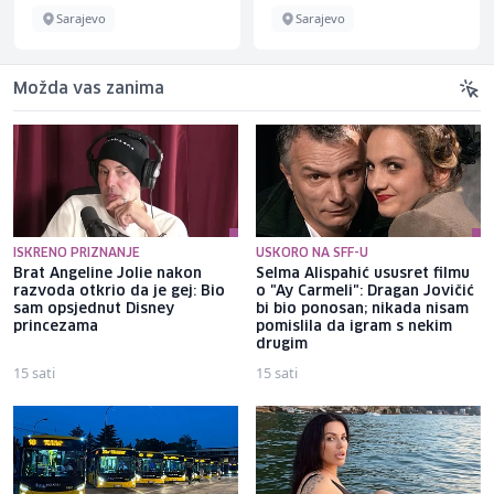
Sarajevo
Sarajevo
Možda vas zanima
ISKRENO PRIZNANJE
USKORO NA SFF-U
Brat Angeline Jolie nakon
Selma Alispahić ususret filmu
razvoda otkrio da je gej: Bio
o "Ay Carmeli": Dragan Jovičić
sam opsjednut Disney
bi bio ponosan; nikada nisam
princezama
pomislila da igram s nekim
drugim
15 sati
15 sati