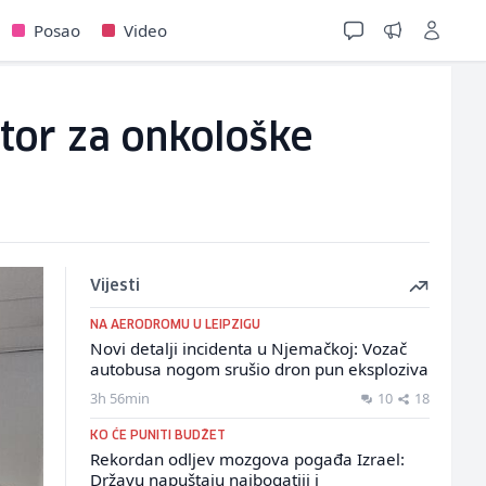
Posao
Video
ator za onkološke
Vijesti
NA AERODROMU U LEIPZIGU
Novi detalji incidenta u Njemačkoj: Vozač
autobusa nogom srušio dron pun eksploziva
3h 56min
10
18
KO ĆE PUNITI BUDŽET
Rekordan odljev mozgova pogađa Izrael:
Državu napuštaju najbogatiji i