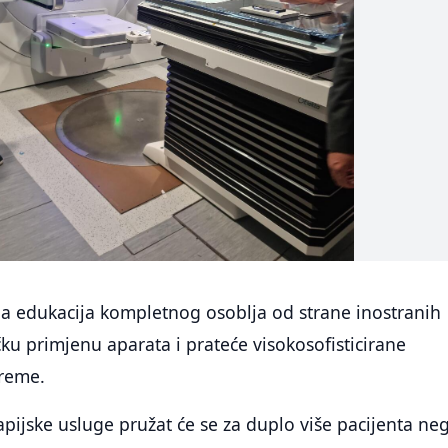
na edukacija kompletnog osoblja od strane inostranih
čku primjenu aparata i prateće visokosofisticirane
preme.
apijske usluge pružat će se za duplo više pacijenta ne