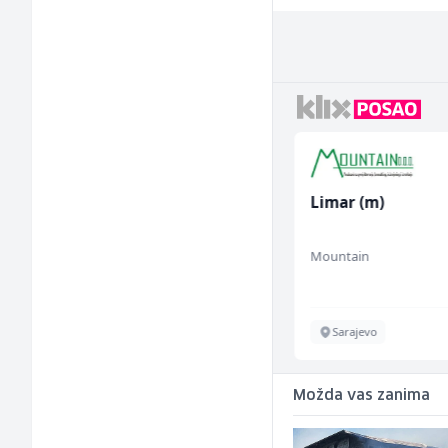
Monter centralnog
Limar (m)
grijanja (m)
Mountain
Mountain
Sarajevo
Sarajevo
Možda vas zanima