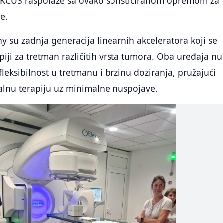
a KCUS raspolaže sa ovako sofisticiranom opremom za
e.
 su zadnja generacija linearnih akceleratora koji se
apiji za tretman različitih vrsta tumora. Oba uređaja n
fleksibilnost u tretmanu i brzinu doziranja, pružajući
alnu terapiju uz minimalne nuspojave.