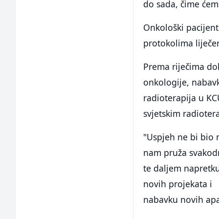
do sada, čime ćemo
Onkološki pacijent
protokolima liječen
Prema riječima dok
onkologije, nabav
radioterapija u KCU
svjetskim radioter
"Uspjeh ne bi bio
nam pruža svakodn
te daljem napretku
novih projekata i
nabavku novih apar