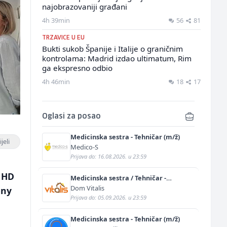
najobrazovaniji građani
4h 39min
56
81
TRZAVICE U EU
Bukti sukob Španije i Italije o graničnim
kontrolama: Madrid izdao ultimatum, Rim
ga ekspresno odbio
4h 46min
18
17
Oglasi za posao
Medicinska sestra - Tehničar (m/ž)
jeli
Medico-S
Prijava do: 16.08.2026. u 23:59
a HD
Medicinska sestra / Tehničar -
Njegovatelj (m/ž)
Dom Vitalis
ony
Prijava do: 05.09.2026. u 23:59
Medicinska sestra - Tehničar (m/ž)