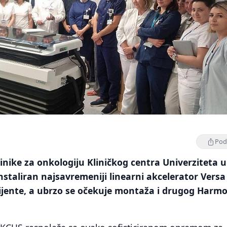
Podi
inike za onkologiju Kliničkog centra Univerziteta u
nstaliran najsavremeniji linearni akcelerator Vers
ijente, a ubrzo se očekuje montaža i drugog Harm