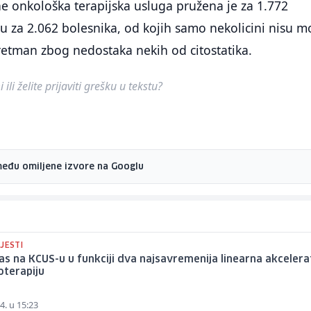
e onkološka terapijska usluga pružena je za 1.772
ilu za 2.062 bolesnika, od kojih samo nekolicini nisu m
tretman zbog nedostaka nekih od citostatika.
ili želite prijaviti grešku u tekstu?
među omiljene izvore na Googlu
JESTI
s na KCUS-u u funkciji dva najsavremenija linearna akceler
oterapiju
4. u 15:23