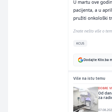
U martu ove godin
pacijenta, a u apr
pružiti onkološki 
Znate nešto više o temi 
KCUS
Dodajte Klix.ba 
Više na istu temu
DOBRE VI
Od dana
za radi
07.08.202