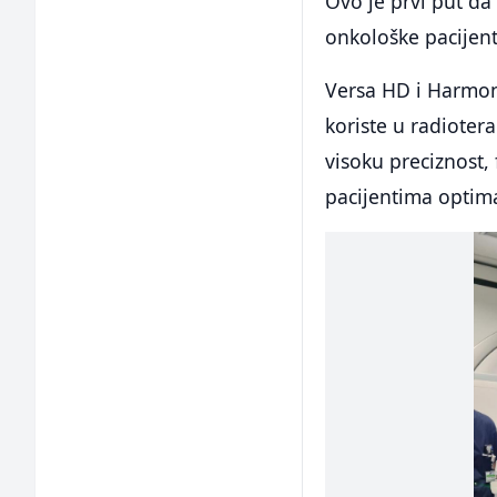
Ovo je prvi put d
onkološke pacijent
Versa HD i Harmony
koriste u radioter
visoku preciznost, 
pacijentima optim