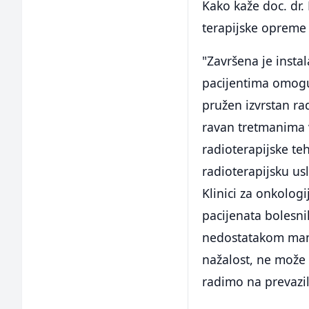
Kako kaže doc. dr. 
terapijske opreme u
"Završena je insta
pacijentima omoguć
pružen izvrstan rad
ravan tretmanima 
radioterapijske t
radioterapijsku us
Klinici za onkolog
pacijenata bolesn
nedostatakom manj
nažalost, ne može 
radimo na prevazil