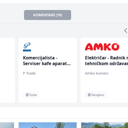
KOMENTARI (19)
Komercijalista -
Električar - Radnik 
Serviser kafe aparata
tehničkom održava
(m/ž)
(m/ž)
P Trade
Amko komerc
Tuzla
Sarajevo