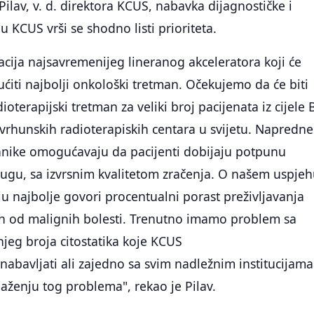
Pilav, v. d. direktora KCUS, nabavka dijagnostičke i
 KCUS vrši se shodno listi prioriteta.
lacija najsavremenijeg lineranog akceleratora koji će
iti najbolji onkološki tretman. Očekujemo da će biti
ioterapijski tretman za veliki broj pacijenata iz cijele 
vrhunskih radioterapiskih centara u svijetu. Napredne
ehnike omogućavaju da pacijenti dobijaju potpunu
lugu, sa izvrsnim kvalitetom zračenja. O našem uspje
iju najbolje govori procentualni porast preživljavanja
ih od malignih bolesti. Trenutno imamo problem sa
eg broja citostatika koje KCUS
nabavljati ali zajedno sa svim nadležnim institucijama
aženju tog problema", rekao je Pilav.