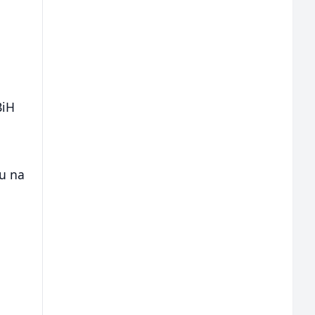
BiH
hu na