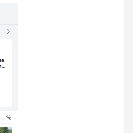
na
Mitarbeiter:in im
Skladišni radnik (m/ž
nju
Kundenservice &
Support (m/w/d)
Embers Call Center & Marketing
Lidl BH
Više lokacija
Lepenica