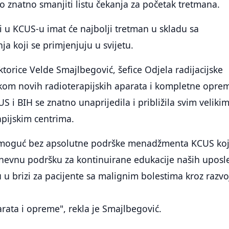
 znatno smanjiti listu čekanja za početak tretmana.
i u KCUS-u imat će najbolji tretman u skladu sa
ja koji se primjenjuju u svijetu.
torice Velde Smajlbegović, šefice Odjela radijacijske
kom novih radioterapijskih aparata i kompletne opre
S i BIH se znatno unaprijedila i približila svim veliki
apijskim centrima.
 moguć bez apsolutne podrške menadžmenta KCUS koj
evnu podršku za kontinuirane edukacije naših uposl
 u brizi za pacijente sa malignim bolestima kroz razvo
ata i opreme", rekla je Smajlbegović.