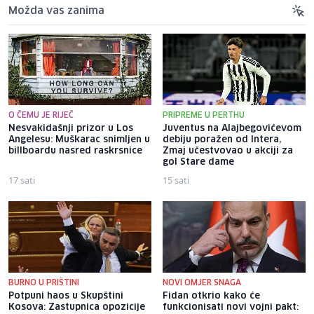
Možda vas zanima
O ČEMU JE RIJEČ
PRIPREME U PERTHU
Nesvakidašnji prizor u Los
Juventus na Alajbegovićevom
Angelesu: Muškarac snimljen u
debiju poražen od Intera,
billboardu nasred raskrsnice
Zmaj učestvovao u akciji za
gol Stare dame
17 sati
15 sati
BURNO U PRIŠTINI
NOVI OMJER SNAGA
Potpuni haos u Skupštini
Fidan otkrio kako će
Kosova: Zastupnica opozicije
funkcionisati novi vojni pakt: