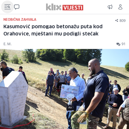
809
NEOBIČNA ZAHVALA
Kasumović pomogao betonažu puta kod
Orahovice, mještani mu podigli stećak
E. M.
91