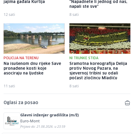
jajima gađala Kurtija
"Napadnete li jednog od nas,
napali ste sve"
12 sati
8 sati
POLICIJA NA TERENU
NI TRUNKE STIDA
Na isušenom dnu rijeke Save
Sramotna koreografija Delija
pronađene kosti koje
protiv Novog Pazara, na
asociraju na ljudske
sjevernoj tribini su odali
počast zločincu Mladiću
11 sati
8 sati
Oglasi za posao
Glavni inženjer gradilišta (m/ž)
Euro-Mont
Prijava do: 21.08.2026. u 23:59