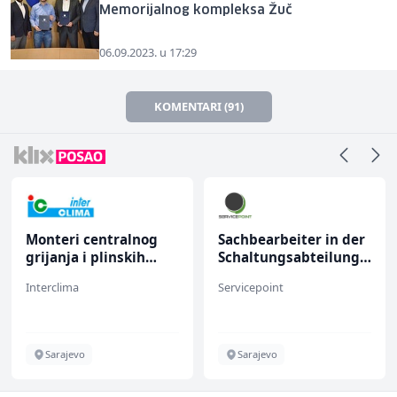
Memorijalnog kompleksa Žuč
06.09.2023. u 17:29
KOMENTARI (91)
Monteri centralnog
Sachbearbeiter in der
grijanja i plinskih
Schaltungsabteilung
instalacija (m)
(m/w)
Interclima
Servicepoint
Sarajevo
Sarajevo