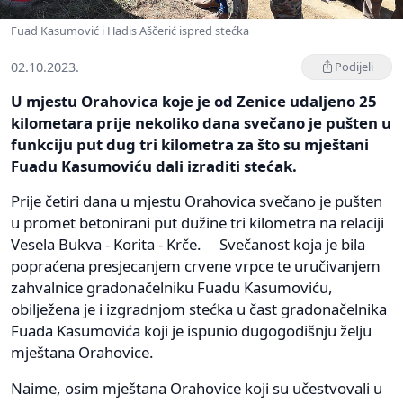
Fuad Kasumović i Hadis Aščerić ispred stećka
02.10.2023.
Podijeli
U mjestu Orahovica koje je od Zenice udaljeno 25
kilometara prije nekoliko dana svečano je pušten u
funkciju put dug tri kilometra za što su mještani
Fuadu Kasumoviću dali izraditi stećak.
Prije četiri dana u mjestu Orahovica svečano je pušten
u promet betonirani put dužine tri kilometra na relaciji
Vesela Bukva - Korita - Krče. Svečanost koja je bila
popraćena presjecanjem crvene vrpce te uručivanjem
zahvalnice gradonačelniku Fuadu Kasumoviću,
obilježena je i izgradnjom stećka u čast gradonačelnika
Fuada Kasumovića koji je ispunio dugogodišnju želju
mještana Orahovice.
Naime, osim mještana Orahovice koji su učestvovali u