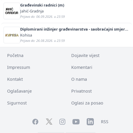
Građevinski radnici (m)
Jahić-Gradnja
Prijava do: 06.09.2026. u 23:59
Diplomirani inžinjer građevinarstva - saobraćajni smjer
(m/ž)
Kohisa
Prijava do: 26.08.2026. u 23:59
Početna
Dojavite vijest
Impressum
Komentari
Kontakt
O nama
Oglašavanje
Privatnost
Sigurnost
Oglasi za posao
Facebook
YouTube
LinkedIn
Twitter
Instagram
RSS