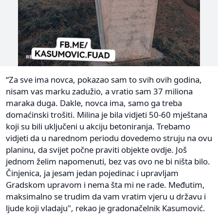
“Za sve ima novca, pokazao sam to svih ovih godina,
nisam vas marku zadužio, a vratio sam 37 miliona
maraka duga. Dakle, novca ima, samo ga treba
domaćinski trošiti. Milina je bila vidjeti 50-60 mještana
koji su bili uključeni u akciju betoniranja. Trebamo
vidjeti da u narednom periodu dovedemo struju na ovu
planinu, da svijet počne praviti objekte ovdje. Još
jednom želim napomenuti, bez vas ovo ne bi ništa bilo.
Činjenica, ja jesam jedan pojedinac i upravljam
Gradskom upravom i nema šta mi ne rade. Međutim,
maksimalno se trudim da vam vratim vjeru u državu i
ljude koji vladaju", rekao je gradonačelnik Kasumović.