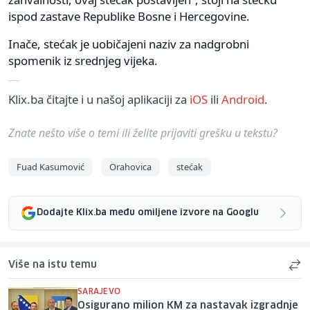
ispod zastave Republike Bosne i Hercegovine.
Inače, stećak je uobičajeni naziv za nadgrobni
spomenik iz srednjeg vijeka.
Klix.ba čitajte i u našoj aplikaciji za
iOS
ili
Android
.
Znate nešto više o temi ili želite prijaviti grešku u tekstu?
Fuad Kasumović
Orahovica
stećak
Dodajte Klix.ba među omiljene izvore na Googlu
Više na istu temu
SARAJEVO
Osigurano milion KM za nastavak izgradnje