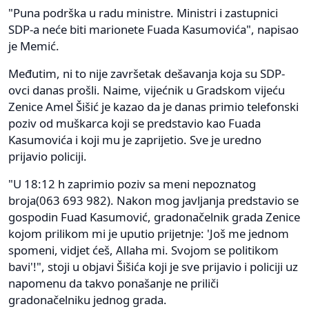
"Puna podrška u radu ministre. Ministri i zastupnici
SDP-a neće biti marionete Fuada Kasumovića", napisao
je Memić.
Međutim, ni to nije završetak dešavanja koja su SDP-
ovci danas prošli. Naime, vijećnik u Gradskom vijeću
Zenice Amel Šišić je kazao da je danas primio telefonski
poziv od muškarca koji se predstavio kao Fuada
Kasumovića i koji mu je zaprijetio. Sve je uredno
prijavio policiji.
"U 18:12 h zaprimio poziv sa meni nepoznatog
broja(063 693 982). Nakon mog javljanja predstavio se
gospodin Fuad Kasumović, gradonačelnik grada Zenice
kojom prilikom mi je uputio prijetnje: 'Još me jednom
spomeni, vidjet ćeš, Allaha mi. Svojom se politikom
bavi'!", stoji u objavi Šišića koji je sve prijavio i policiji uz
napomenu da takvo ponašanje ne priliči
gradonačelniku jednog grada.