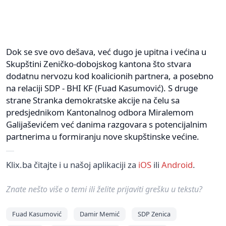
Dok se sve ovo dešava, već dugo je upitna i većina u
Skupštini Zeničko-dobojskog kantona što stvara
dodatnu nervozu kod koalicionih partnera, a posebno
na relaciji SDP - BHI KF (Fuad Kasumović). S druge
strane Stranka demokratske akcije na čelu sa
predsjednikom Kantonalnog odbora Miralemom
Galijaševićem već danima razgovara s potencijalnim
partnerima u formiranju nove skupštinske većine.
Klix.ba čitajte i u našoj aplikaciji za
iOS
ili
Android
.
Znate nešto više o temi ili želite prijaviti grešku u tekstu?
Fuad Kasumović
Damir Memić
SDP Zenica