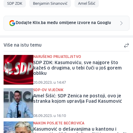
SDP ZDK
Benjamin Sinanović
Amel Šišić
Dodajte Klix.ba među omiljene izvore na Googlu
Više na istu temu
NARUŠENO PRIJATELJSTVO
SDP ZDK: Kasumoviću, sve najgore što
kažeš o drugima, u tebi čuči u još gorem
obliku
20.09.2023. u 14:47
SDP-OV VIJEĆNIK
Amel Šišić: SDP Zenica ne postoji, ovo je
stranka kojom upravlja Fuad Kasumović
08.09.2023. u 16:10
NAKON POSJETE BEĆIROVIĆA
Kasumović o dešavanjima u kantonu i