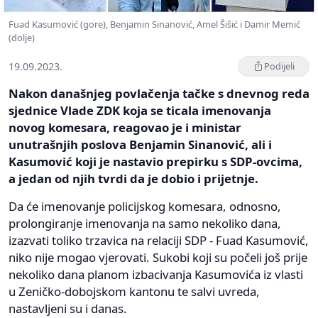
Fuad Kasumović (gore), Benjamin Sinanović, Amel Šišić i Damir Memić
(dolje)
19.09.2023.
Podijeli
Nakon današnjeg povlačenja tačke s dnevnog reda
sjednice Vlade ZDK koja se ticala imenovanja
novog komesara, reagovao je i ministar
unutrašnjih poslova Benjamin Sinanović, ali i
Kasumović koji je nastavio prepirku s SDP-ovcima,
a jedan od njih tvrdi da je dobio i prijetnje.
Da će imenovanje policijskog komesara, odnosno,
prolongiranje imenovanja na samo nekoliko dana,
izazvati toliko trzavica na relaciji SDP - Fuad Kasumović,
niko nije mogao vjerovati. Sukobi koji su počeli još prije
nekoliko dana planom izbacivanja Kasumovića iz vlasti
u Zeničko-dobojskom kantonu te salvi uvreda,
nastavljeni su i danas.