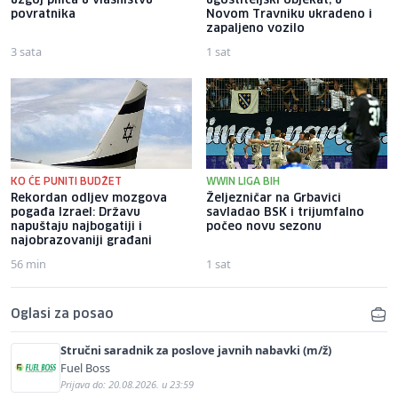
uzgoj pilića u vlasništvu
ugostiteljski objekat, u
povratnika
Novom Travniku ukradeno i
zapaljeno vozilo
3 sata
1 sat
KO ĆE PUNITI BUDŽET
WWIN LIGA BIH
Rekordan odljev mozgova
Željezničar na Grbavici
pogađa Izrael: Državu
savladao BSK i trijumfalno
napuštaju najbogatiji i
počeo novu sezonu
najobrazovaniji građani
56 min
1 sat
Oglasi za posao
Stručni saradnik za poslove javnih nabavki (m/ž)
Fuel Boss
Prijava do: 20.08.2026. u 23:59