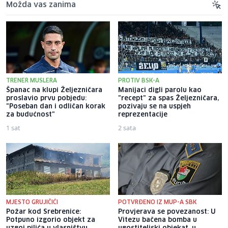
Možda vas zanima
TRENER MUSLERA
PROTIV BSK-A
Španac na klupi Željezničara
Manijaci digli parolu kao
proslavio prvu pobjedu:
"recept" za spas Željezničara,
"Poseban dan i odličan korak
pozivaju se na uspjeh
za budućnost"
reprezentacije
1 sat
2 sata
MJESTO GRUJIČIĆI
POTVRĐENO IZ MUP-A SBK
Požar kod Srebrenice:
Provjerava se povezanost: U
Potpuno izgorio objekt za
Vitezu bačena bomba u