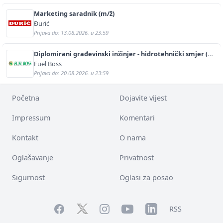
Marketing saradnik (m/ž)
Đurić
Prijava do: 13.08.2026. u 23:59
Diplomirani građevinski inžinjer - hidrotehnički smjer (m/
ž)
Fuel Boss
Prijava do: 20.08.2026. u 23:59
Početna
Dojavite vijest
Impressum
Komentari
Kontakt
O nama
Oglašavanje
Privatnost
Sigurnost
Oglasi za posao
Facebook
YouTube
LinkedIn
Twitter
Instagram
RSS