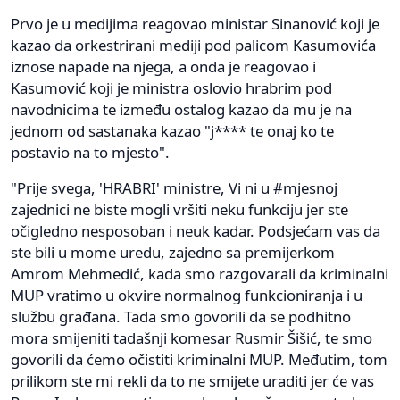
Prvo je u medijima reagovao ministar Sinanović koji je
kazao da orkestrirani mediji pod palicom Kasumovića
iznose napade na njega, a onda je reagovao i
Kasumović koji je ministra oslovio hrabrim pod
navodnicima te između ostalog kazao da mu je na
jednom od sastanaka kazao "j**** te onaj ko te
postavio na to mjesto".
"Prije svega, 'HRABRI' ministre, Vi ni u #mjesnoj
zajednici ne biste mogli vršiti neku funkciju jer ste
očigledno nesposoban i neuk kadar. Podsjećam vas da
ste bili u mome uredu, zajedno sa premijerkom
Amrom Mehmedić, kada smo razgovarali da kriminalni
MUP vratimo u okvire normalnog funkcioniranja i u
službu građana. Tada smo govorili da se podhitno
mora smijeniti tadašnji komesar Rusmir Šišić, te smo
govorili da ćemo očistiti kriminalni MUP. Međutim, tom
prilikom ste mi rekli da to ne smijete uraditi jer će vas