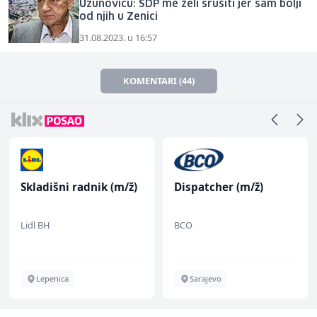
Uzunoviću: SDP me želi srušiti jer sam bolji
od njih u Zenici
31.08.2023. u 16:57
KOMENTARI (44)
Skladišni radnik (m/ž)
Dispatcher (m/ž)
Lidl BH
BCO
Lepenica
Sarajevo