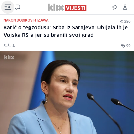
380
NAKON DODIKOVIH IZJAVA
Karić o "egzodusu" Srba iz Sarajeva: Ubijala ih je
Vojska RS-a jer su branili svoj grad
S. Š. U.
99