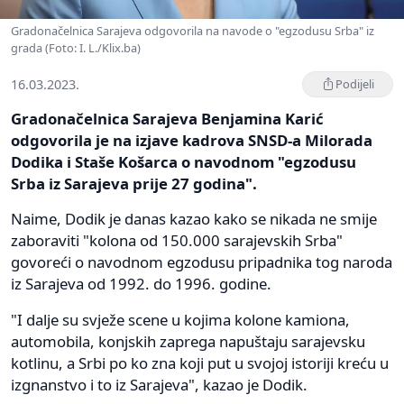
Gradonačelnica Sarajeva odgovorila na navode o "egzodusu Srba" iz
grada (Foto: I. L./Klix.ba)
16.03.2023.
Podijeli
Gradonačelnica Sarajeva Benjamina Karić
odgovorila je na izjave kadrova SNSD-a Milorada
Dodika i Staše Košarca o navodnom "egzodusu
Srba iz Sarajeva prije 27 godina".
Naime, Dodik je danas kazao kako se nikada ne smije
zaboraviti "kolona od 150.000 sarajevskih Srba"
govoreći o navodnom egzodusu pripadnika tog naroda
iz Sarajeva od 1992. do 1996. godine.
"I dalje su svježe scene u kojima kolone kamiona,
automobila, konjskih zaprega napuštaju sarajevsku
kotlinu, a Srbi po ko zna koji put u svojoj istoriji kreću u
izgnanstvo i to iz Sarajeva", kazao je Dodik.