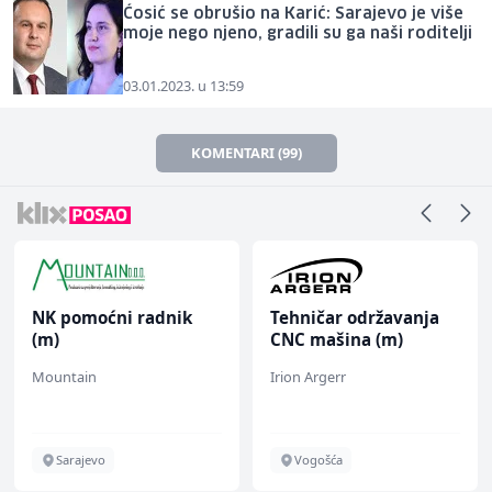
Ćosić se obrušio na Karić: Sarajevo je više
moje nego njeno, gradili su ga naši roditelji
03.01.2023. u 13:59
KOMENTARI (99)
NK pomoćni radnik
Tehničar održavanja
(m)
CNC mašina (m)
Mountain
Irion Argerr
Sarajevo
Vogošća