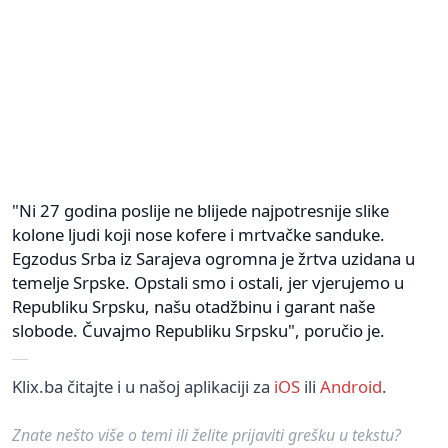
"Ni 27 godina poslije ne blijede najpotresnije slike
kolone ljudi koji nose kofere i mrtvačke sanduke.
Egzodus Srba iz Sarajeva ogromna je žrtva uzidana u
temelje Srpske. Opstali smo i ostali, jer vjerujemo u
Republiku Srpsku, našu otadžbinu i garant naše
slobode. Čuvajmo Republiku Srpsku", poručio je.
Klix.ba čitajte i u našoj aplikaciji za
iOS
ili
Android
.
Znate nešto više o temi ili želite prijaviti grešku u tekstu?