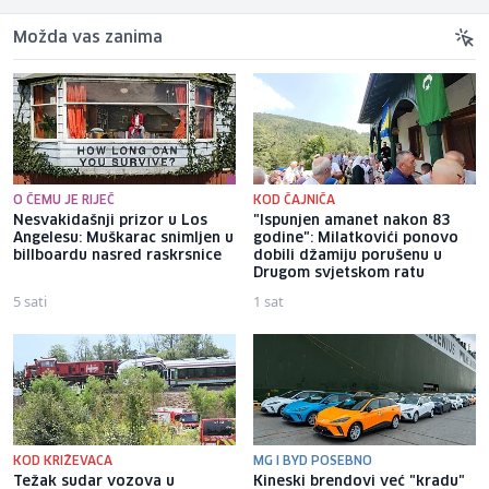
Možda vas zanima
O ČEMU JE RIJEČ
KOD ČAJNIČA
Nesvakidašnji prizor u Los
"Ispunjen amanet nakon 83
Angelesu: Muškarac snimljen u
godine": Milatkovići ponovo
billboardu nasred raskrsnice
dobili džamiju porušenu u
Drugom svjetskom ratu
5 sati
1 sat
KOD KRIŽEVACA
MG I BYD POSEBNO
Težak sudar vozova u
Kineski brendovi već "kradu"