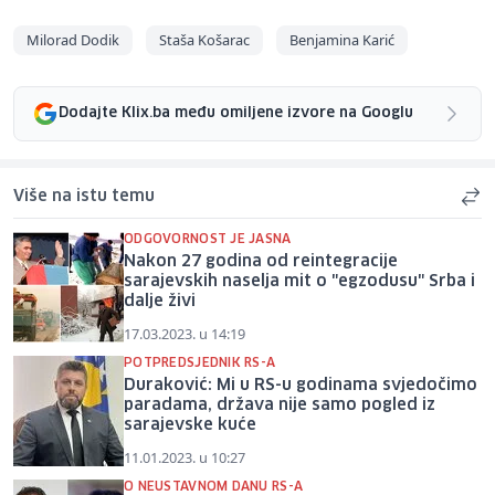
Milorad Dodik
Staša Košarac
Benjamina Karić
Dodajte Klix.ba među omiljene izvore na Googlu
Više na istu temu
ODGOVORNOST JE JASNA
Nakon 27 godina od reintegracije
sarajevskih naselja mit o "egzodusu" Srba i
dalje živi
17.03.2023. u 14:19
POTPREDSJEDNIK RS-A
Duraković: Mi u RS-u godinama svjedočimo
paradama, država nije samo pogled iz
sarajevske kuće
11.01.2023. u 10:27
O NEUSTAVNOM DANU RS-A