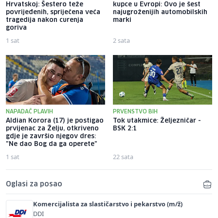
Hrvatskoj: Šestero teže
kupce u Evropi: Ovo je šest
povrijeđenih, spriječena veća
najugroženijih automobilskih
tragedija nakon curenja
marki
goriva
1 sat
2 sata
NAPADAČ PLAVIH
PRVENSTVO BIH
Aldian Korora (17) je postigao
Tok utakmice: Željezničar -
prvijenac za Želju, otkriveno
BSK 2:1
gdje je završio njegov dres:
"Ne dao Bog da ga operete"
1 sat
22 sata
Oglasi za posao
Komercijalista za slastičarstvo i pekarstvo (m/ž)
DDI