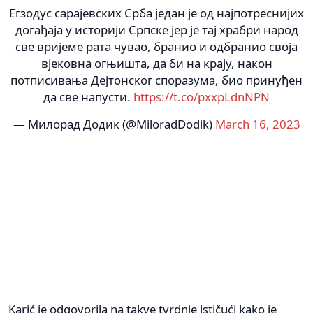
Егзодус сарајевских Срба један је од најпотреснијих
догађаја у историји Српске јер је тај храбри народ
све вријеме рата чувао, бранио и одбранио своја
вјековна огњишта, да би на крају, након
потписивања Дејтонског споразума, био принуђен
да све напусти.
https://t.co/pxxpLdnNPN
— Милорад Додик (@MiloradDodik)
March 16, 2023
Karić je odgovorila na takve tvrdnje ističući kako je