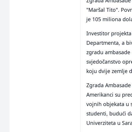
Zgrada Ambasade S
"Maršal Tito". Pov
je 105 miliona dol
Investitor projekta
Departmenta, a biv
zgradu ambasade 1
svjedočanstvo opre
koju dvije zemlje d
Zgrada Ambasade S
Amerikanci su pre
vojnih objekata u s
studenti, budući d
Univerziteta u Sar