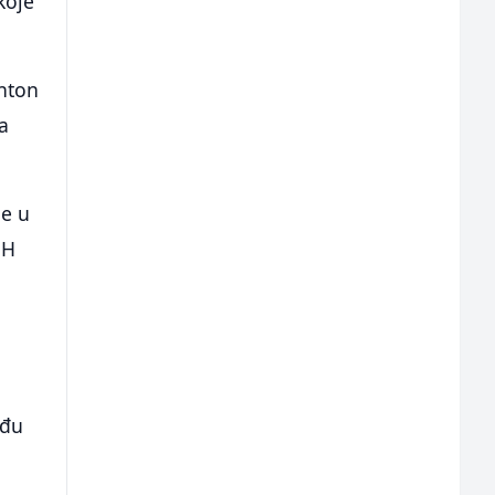
koje
anton
a
ne u
iH
eđu