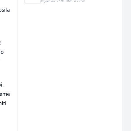
Prijava do: 21.08.2026. u 23:59
osila
e
no
i
i.
jeme
iti