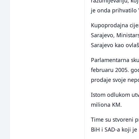
razumijevanju, koj
je onda prihvatilo 
Kupoprodajna cije
Sarajevo, Minista
Sarajevo kao ovlašt
Parlamentarna sku
februaru 2005. god
prodaje svoje nep
Istom odlukom utv
miliona KM.
Time su stvoreni 
BiH i SAD-a koji j