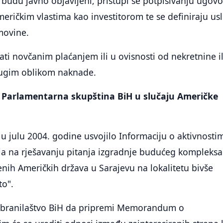
budu javno objavljeni, pristupi se potpisivanju ugovo
eričkim vlastima kao investitorom te se definiraju usl
movine.
ati novčanim plaćanjem ili u ovisnosti od nekretnine il
rugim oblikom naknade.
a Parlamentarna skupština BiH u slučaju Američke
e u julu 2004. godine usvojilo Informaciju o aktivnosti
ija na rješavanju pitanja izgradnje budućeg kompleksa
ih Američkih država u Sarajevu na lokalitetu bivše
to".
obranilaštvo BiH da pripremi Memorandum o