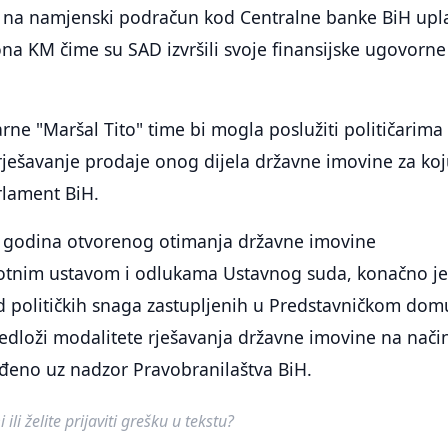
e na namjenski podračun kod Centralne banke BiH upla
ona KM čime su SAD izvršili svoje finansijske ugovorne
arne "Maršal Tito" time bi mogla poslužiti političarima
rješavanje prodaje onog dijela državne imovine za ko
lament BiH.
. godina otvorenog otimanja državne imovine
otnim ustavom i odlukama Ustavnog suda, konačno j
d političkih snaga zastupljenih u Predstavničkom dom
edloži modalitete rješavanja državne imovine na nači
ađeno uz nadzor Pravobranilaštva BiH.
ili želite prijaviti grešku u tekstu?