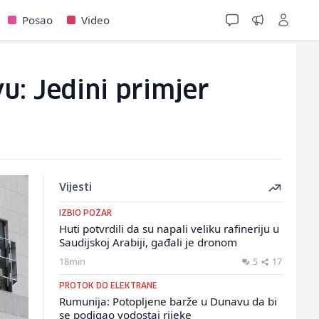
Posao
Video
u: Jedini primjer
Vijesti
IZBIO POŽAR
Huti potvrdili da su napali veliku rafineriju u
Saudijskoj Arabiji, gađali je dronom
18min
5
17
PROTOK DO ELEKTRANE
Rumunija: Potopljene barže u Dunavu da bi
se podigao vodostaj rijeke