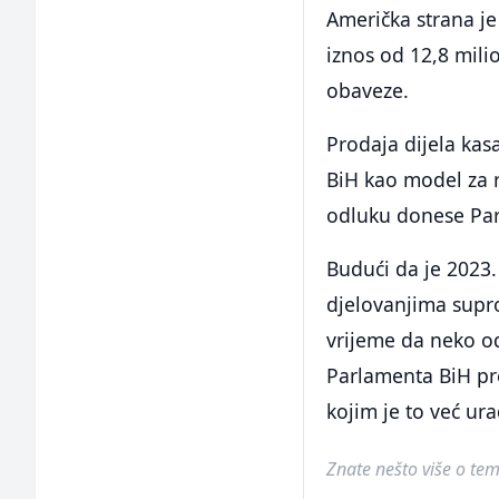
Američka strana j
iznos od 12,8 mili
obaveze.
Prodaja dijela kas
BiH kao model za 
odluku donese Par
Budući da je 2023
djelovanjima supr
vrijeme da neko o
Parlamenta BiH pr
kojim je to već ur
Znate nešto više o temi 