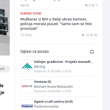
46min
0
7
FILMSKE SCENE
Muškarac iz BiH u Italiji ukrao kamion,
policija morala pucati: "Samo sam se htio
provozati"
1h 5min
12
20
Oglasi za posao
Inžinjer građevine - Projekt menadžer
(m/ž)
MH-Ing
jeli
Prijava do: 31.08.2026. u 23:59
Hostesa (ž)
le
Bosnian House Restaurant
Prijava do: 20.08.2026. u 23:59
je
Agent u call centru (m/ž)
Poslovne novine