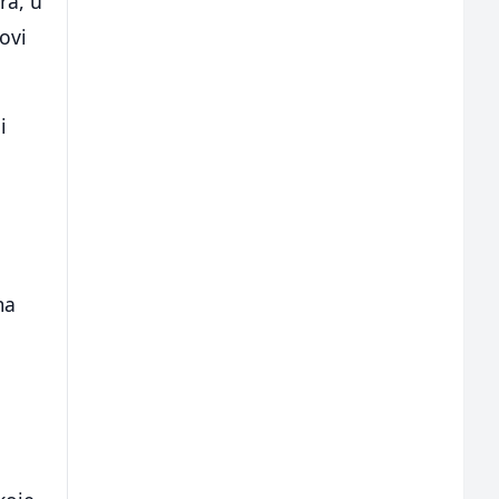
ra, u
ovi
i
ma