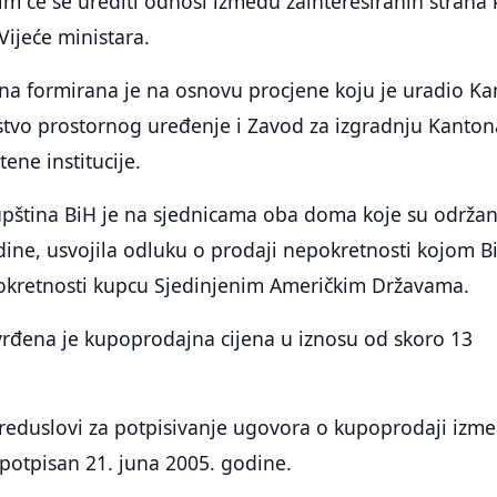
im će se urediti odnosi između zainteresiranih strana 
Vijeće ministara.
na formirana je na osnovu procjene koju je uradio K
rstvo prostornog uređenje i Zavod za izgradnju Kanton
ene institucije.
pština BiH je na sjednicama oba doma koje su održa
ine, usvojila odluku o prodaji nepokretnosti kojom B
okretnosti kupcu Sjedinjenim Američkim Državama.
rđena je kupoprodajna cijena u iznosu od skoro 13
preduslovi za potpisivanje ugovora o kupoprodaji izm
e potpisan 21. juna 2005. godine.