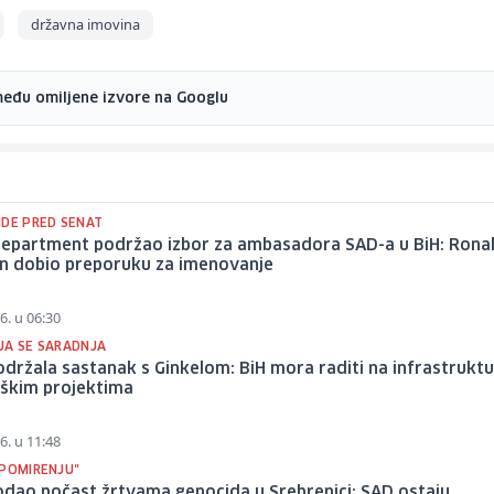
državna imovina
među omiljene izvore na Googlu
IDE PRED SENAT
Department podržao izbor za ambasadora SAD-a u BiH: Rona
n dobio preporuku za imenovanje
6. u 06:30
JA SE SARADNJA
održala sastanak s Ginkelom: BiH mora raditi na infrastrukt
eškim projektima
6. u 11:48
 POMIRENJU"
odao počast žrtvama genocida u Srebrenici: SAD ostaju