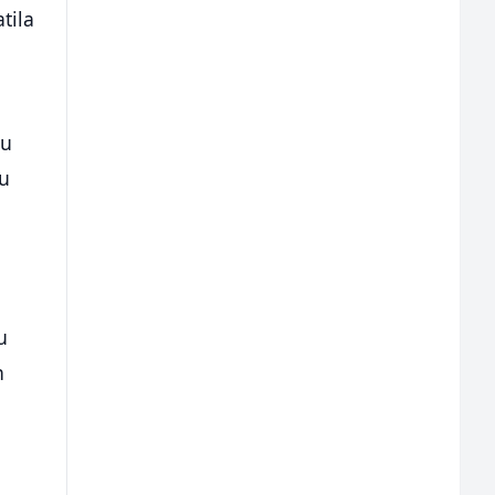
tila
 u
ju
e
u
n