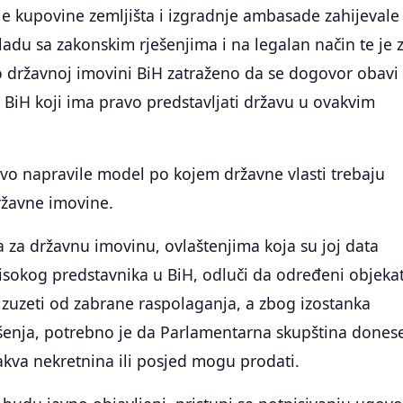
ije kupovine zemljišta i izgradnje ambasade zahijevale
kladu sa zakonskim rješenjima i na legalan način te je
o državnoj imovini BiH zatraženo da se dogovor obavi
BiH koji ima pravo predstavljati državu u ovakvim
vo napravile model po kojem državne vlasti trebaju
državne imovine.
 za državnu imovinu, ovlaštenjima koja su joj data
okog predstavnika u BiH, odluči da određeni objekat 
izuzeti od zabrane raspolaganja, a zbog izostanka
enja, potrebno je da Parlamentarna skupština dones
kva nekretnina ili posjed mogu prodati.