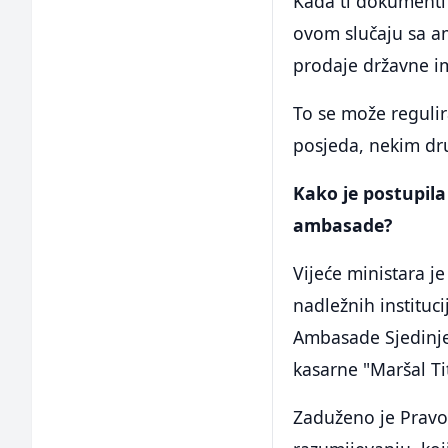
Kada ti dokumenti 
ovom slučaju sa am
prodaje državne i
To se može regulir
posjeda, nekim d
Kako je postupil
ambasade?
Vijeće ministara j
nadležnih instituc
Ambasade Sjedinjen
kasarne "Maršal Ti
Zaduženo je Prav