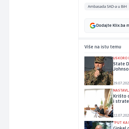
Ambasada SAD-a u BiH
Dodajte Klix.ba 
Više na istu temu
USKORO 
State 
Johnso
29.07.202
NASTAVL
Krišto 
i strat
22.07.202
"PUT KA
Ginkel 