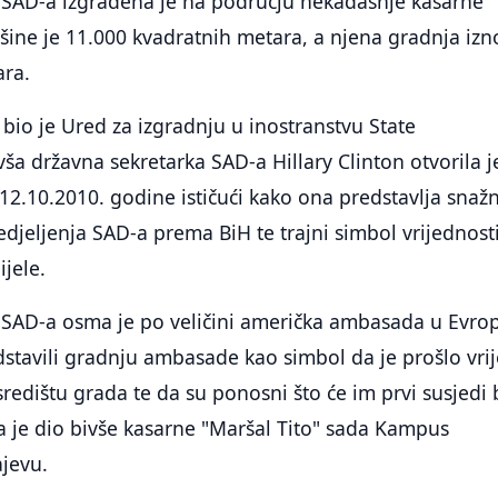
AD-a izgrađena je na području nekadašnje kasarne
ršine je 11.000 kvadratnih metara, a njena gradnja izn
ara.
 bio je Ured za izgradnju u inostranstvu State
ša državna sekretarka SAD-a Hillary Clinton otvorila j
2.10.2010. godine ističući kako ona predstavlja snaž
djeljenja SAD-a prema BiH te trajni simbol vrijednost
ijele.
AD-a osma je po veličini američka ambasada u Evrop
dstavili gradnju ambasade kao simbol da je prošlo vri
redištu grada te da su ponosni što će im prvi susjedi b
a je dio bivše kasarne "Maršal Tito" sada Kampus
ajevu.