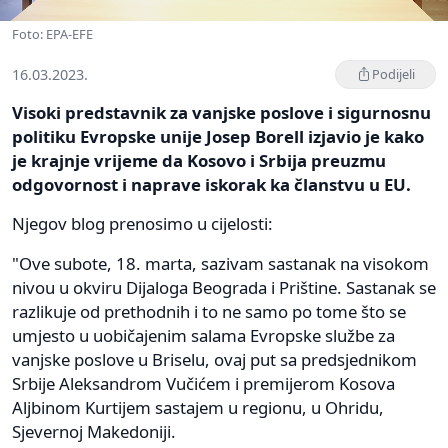
Foto: EPA-EFE
16.03.2023.
Podijeli
Visoki predstavnik za vanjske poslove i sigurnosnu
politiku Evropske unije Josep Borell izjavio je kako
je krajnje vrijeme da Kosovo i Srbija preuzmu
odgovornost i naprave iskorak ka članstvu u EU.
Njegov blog prenosimo u cijelosti:
"Ove subote, 18. marta, sazivam sastanak na visokom
nivou u okviru Dijaloga Beograda i Prištine. Sastanak se
razlikuje od prethodnih i to ne samo po tome što se
umjesto u uobičajenim salama Evropske službe za
vanjske poslove u Briselu, ovaj put sa predsjednikom
Srbije Aleksandrom Vučićem i premijerom Kosova
Aljbinom Kurtijem sastajem u regionu, u Ohridu,
Sjevernoj Makedoniji.