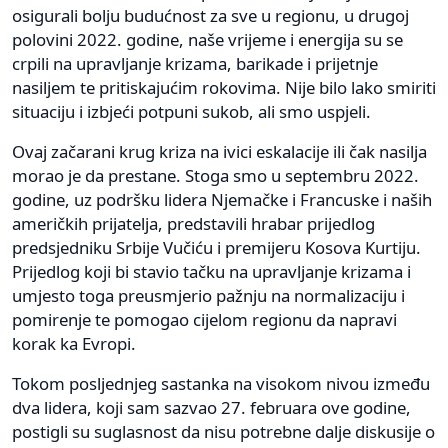
osigurali bolju budućnost za sve u regionu, u drugoj
polovini 2022. godine, naše vrijeme i energija su se
crpili na upravljanje krizama, barikade i prijetnje
nasiljem te pritiskajućim rokovima. Nije bilo lako smiriti
situaciju i izbjeći potpuni sukob, ali smo uspjeli.
Ovaj začarani krug kriza na ivici eskalacije ili čak nasilja
morao je da prestane. Stoga smo u septembru 2022.
godine, uz podršku lidera Njemačke i Francuske i naših
američkih prijatelja, predstavili hrabar prijedlog
predsjedniku Srbije Vučiću i premijeru Kosova Kurtiju.
Prijedlog koji bi stavio tačku na upravljanje krizama i
umjesto toga preusmjerio pažnju na normalizaciju i
pomirenje te pomogao cijelom regionu da napravi
korak ka Evropi.
Tokom posljednjeg sastanka na visokom nivou između
dva lidera, koji sam sazvao 27. februara ove godine,
postigli su suglasnost da nisu potrebne dalje diskusije o