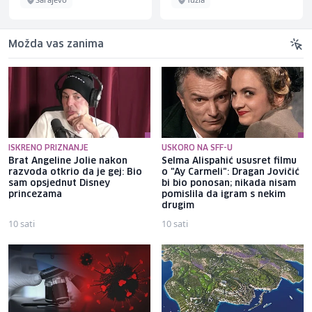
Možda vas zanima
ISKRENO PRIZNANJE
USKORO NA SFF-U
Brat Angeline Jolie nakon
Selma Alispahić ususret filmu
razvoda otkrio da je gej: Bio
o "Ay Carmeli": Dragan Jovičić
sam opsjednut Disney
bi bio ponosan; nikada nisam
princezama
pomislila da igram s nekim
drugim
10 sati
10 sati