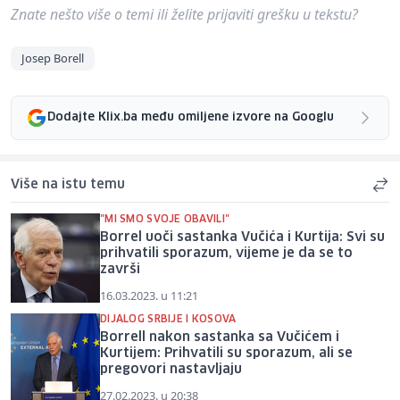
Znate nešto više o temi ili želite prijaviti grešku u tekstu?
Josep Borell
Dodajte Klix.ba među omiljene izvore na Googlu
Više na istu temu
"MI SMO SVOJE OBAVILI"
Borrel uoči sastanka Vučića i Kurtija: Svi su
prihvatili sporazum, vijeme je da se to
završi
16.03.2023. u 11:21
DIJALOG SRBIJE I KOSOVA
Borrell nakon sastanka sa Vučićem i
Kurtijem: Prihvatili su sporazum, ali se
pregovori nastavljaju
27.02.2023. u 20:38