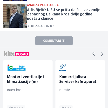
ANALIZA POLITOLOGA
Adis Bjelić: U EU se priča da će sve zemlje
Zapadnog Balkana kroz dvije godine
postati članice
30.01.2023. u 07:09
KOMENTARI (5)
Monteri ventilacije i
Komercijalista -
klimatizacije (m)
Serviser kafe aparata
(m/ž)
Interclima
P Trade
Sarajevo
Tuzla