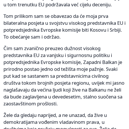
u tom trenutku EU podržavala već cijelu deceniju.
Tom prilikom sam se obavezao da će moja prva
bilateralna posjeta u svojstvu visokog predstavnika EU i
potpredsjednika Evropske komisije biti Kosovu i Srbiji.
To obećanje sam i održao.
Čim sam zvanično preuzeo dužnost visokog
predstavnika EU za vanjsku i sigurnosnu politiku i
potpredsjednika Evropske komisije, Zapadni Balkan je
prirodno postao jedno od težišta moje pažnje. Svaki
put kad se sastanem sa predstavnicima civilnog
društva tokom brojnih posjeta regionu, uvijek mi jasno
naglašavaju da većina ljudi koji žive na Balkanu ne želi
da bude zaglavljena u devedesetim, stalno suočena sa
zaostavštinom prošlosti.
Žele da gledaju naprijed, a ne unazad, da žive u
demokratijama vođenim vladavinom prava, u
društvima koja pružaju mogućnosti za sve. Želja da