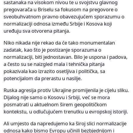
sastanaka na visokom nivou te u svojstvu glavnog
pregovarača u Briselu sa fokusom na pregovore o
sveobuhvatnom pravno obavezujućem sporazumu o
normalizaciji odnosa između Srbije i Kosova koji
uređuju sva otvorena pitanja.
Niko nikada nije rekao da će tako monumentalan
zadatak, kao što je postizanje sporazuma o
normalizaciji, biti jednostavan. Bilo je uspona i padova,
a često su se naizgled mala i tehnička pitanja
pokazivala kao izrazito osetljiva i politička, sa
potencijalom da prerastu u nasilje.
Ruska agresija protiv Ukrajine promijenila je cijelu sliku.
Dijalog nije samo o Kosovu i Srbiji, već se mora
posmatrati u aktuelnom širem geopolitičkom
kontekstu, u odlučujućem trenutku u evropskoj istoriji.
Ali umjesto da napredujemo ka široj slici normalizacije
odnosa kako bismo Evropu učinili bezbjednijom i