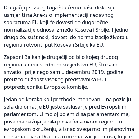
Drugačiji je i zbog toga što ćemo našu diskusiju
usmjeriti na Aneks o implementaciji nedavnog
sporazuma EU koji će dovesti do dugoročne
normalizacije odnosa između Kosova i Srbije. I jedno i
drugo će, suštinski, dovesti do normalizacije života u
regionu i otvoriti put Kosova i Srbije ka EU.
Zapadni Balkan je drugačiji od bilo kojeg drugog
regiona u neposrednom susjedstvu EU, što sam
shvatio i prije nego sam u decembru 2019. godine
preuzeo dužnost visokog predstavnika EU i
potpredsjednika Evropske komisije.
Jedan od koraka koji prethode imenovanju na poziciju
šefa diplomatije EU jeste saslušanje pred Evropskim
parlamentom. U mojoj polemici sa parlamentarcima,
posebna pažnja je bila posvećena ovom regionu u
evropskom okruženju, a iznad svega mojim planovima
i idejama u vezi Dijaloga o normalizaciji odnosa, koji je