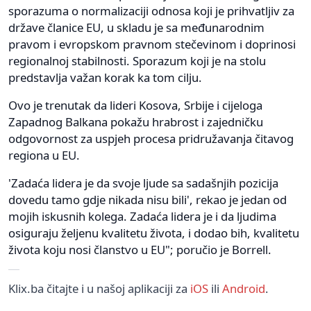
sporazuma o normalizaciji odnosa koji je prihvatljiv za
države članice EU, u skladu je sa međunarodnim
pravom i evropskom pravnom stečevinom i doprinosi
regionalnoj stabilnosti. Sporazum koji je na stolu
predstavlja važan korak ka tom cilju.
Ovo je trenutak da lideri Kosova, Srbije i cijeloga
Zapadnog Balkana pokažu hrabrost i zajedničku
odgovornost za uspjeh procesa pridružavanja čitavog
regiona u EU.
'Zadaća lidera je da svoje ljude sa sadašnjih pozicija
dovedu tamo gdje nikada nisu bili', rekao je jedan od
mojih iskusnih kolega. Zadaća lidera je i da ljudima
osiguraju željenu kvalitetu života, i dodao bih, kvalitetu
života koju nosi članstvo u EU"; poručio je Borrell.
Klix.ba čitajte i u našoj aplikaciji za
iOS
ili
Android
.