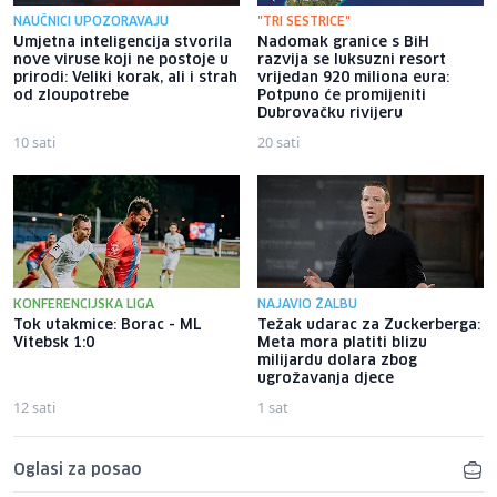
NAUČNICI UPOZORAVAJU
"TRI SESTRICE"
Umjetna inteligencija stvorila
Nadomak granice s BiH
nove viruse koji ne postoje u
razvija se luksuzni resort
prirodi: Veliki korak, ali i strah
vrijedan 920 miliona eura:
od zloupotrebe
Potpuno će promijeniti
Dubrovačku rivijeru
10 sati
20 sati
KONFERENCIJSKA LIGA
NAJAVIO ŽALBU
Tok utakmice: Borac - ML
Težak udarac za Zuckerberga:
Vitebsk 1:0
Meta mora platiti blizu
milijardu dolara zbog
ugrožavanja djece
12 sati
1 sat
Oglasi za posao