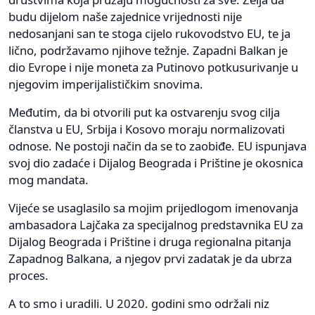
budu dijelom naše zajednice vrijednosti nije
nedosanjani san te stoga cijelo rukovodstvo EU, te ja
lično, podržavamo njihove težnje. Zapadni Balkan je
dio Evrope i nije moneta za Putinovo potkusurivanje u
njegovim imperijalističkim snovima.
Međutim, da bi otvorili put ka ostvarenju svog cilja
članstva u EU, Srbija i Kosovo moraju normalizovati
odnose. Ne postoji način da se to zaobiđe. EU ispunjava
svoj dio zadaće i Dijalog Beograda i Prištine je okosnica
mog mandata.
Vijeće se usaglasilo sa mojim prijedlogom imenovanja
ambasadora Lajčaka za specijalnog predstavnika EU za
Dijalog Beograda i Prištine i druga regionalna pitanja
Zapadnog Balkana, a njegov prvi zadatak je da ubrza
proces.
A to smo i uradili. U 2020. godini smo održali niz