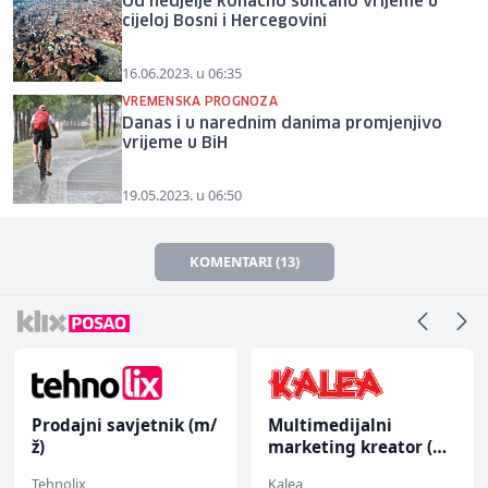
Od nedjelje konačno sunčano vrijeme u
cijeloj Bosni i Hercegovini
16.06.2023. u 06:35
VREMENSKA PROGNOZA
Danas i u narednim danima promjenjivo
vrijeme u BiH
19.05.2023. u 06:50
KOMENTARI (13)
Prodajni savjetnik (m/
Multimedijalni
ž)
marketing kreator (m/
ž)
Tehnolix
Kalea