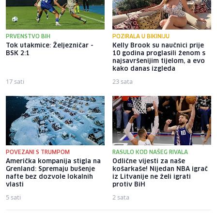
PRVENSTVO BIH
POZIRALA U BIKINIJU
Tok utakmice: Željezničar -
Kelly Brook su naučnici prije
BSK 2:1
10 godina proglasili ženom s
najsavršenijim tijelom, a evo
kako danas izgleda
17 sati
23 sata
POVEZANI S TRUMPOM
RASULO KOD NAŠEG RIVALA
Američka kompanija stigla na
Odlične vijesti za naše
Grenland: Spremaju bušenje
košarkaše! Nijedan NBA igrač
nafte bez dozvole lokalnih
iz Litvanije ne želi igrati
vlasti
protiv BiH
5 sati
2 sata