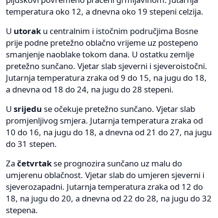
temperatura oko 12, a dnevna oko 19 stepeni celzija.
U
utorak
u centralnim i istočnim područjima Bosne
prije podne pretežno oblačno vrijeme uz postepeno
smanjenje naoblake tokom dana. U ostatku zemlje
pretežno sunčano. Vjetar slab sjeverni i sjeveroistočni.
Jutarnja temperatura zraka od 9 do 15, na jugu do 18,
a dnevna od 18 do 24, na jugu do 28 stepeni.
U
srijedu
se očekuje pretežno sunčano. Vjetar slab
promjenljivog smjera. Jutarnja temperatura zraka od
10 do 16, na jugu do 18, a dnevna od 21 do 27, na jugu
do 31 stepen.
Za
četvrtak
se prognozira sunčano uz malu do
umjerenu oblačnost. Vjetar slab do umjeren sjeverni i
sjeverozapadni. Jutarnja temperatura zraka od 12 do
18, na jugu do 20, a dnevna od 22 do 28, na jugu do 32
stepena.