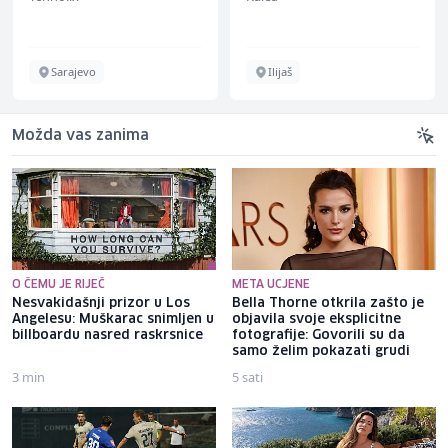
Sarajevo
Ilijaš
Možda vas zanima
O ČEMU JE RIJEČ
META UCJENE
Nesvakidašnji prizor u Los
Bella Thorne otkrila zašto je
Angelesu: Muškarac snimljen u
objavila svoje eksplicitne
billboardu nasred raskrsnice
fotografije: Govorili su da
samo želim pokazati grudi
3 min
5 sati