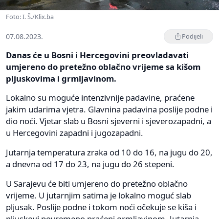
Foto: I. Š./Klix.ba
07.08.2023.
Podijeli
Danas će u Bosni i Hercegovini preovladavati
umjereno do pretežno oblačno vrijeme sa kišom
pljuskovima i grmljavinom.
Lokalno su moguće intenzivnije padavine, praćene
jakim udarima vjetra. Glavnina padavina poslije podne i
dio noći. Vjetar slab u Bosni sjeverni i sjeverozapadni, a
u Hercegovini zapadni i jugozapadni.
Jutarnja temperatura zraka od 10 do 16, na jugu do 20,
a dnevna od 17 do 23, na jugu do 26 stepeni.
U Sarajevu će biti umjereno do pretežno oblačno
vrijeme. U jutarnjim satima je lokalno moguć slab
pljusak. Poslije podne i tokom noći očekuje se kiša i
pljuskovi povremeno praćeni grmljavinom. Jutarnja