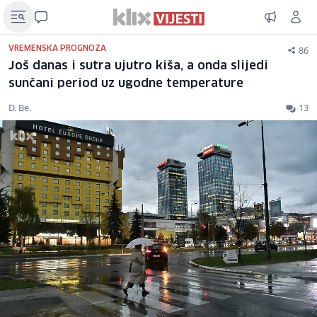
86
VREMENSKA PROGNOZA
Još danas i sutra ujutro kiša, a onda slijedi
sunčani period uz ugodne temperature
D. Be.
13