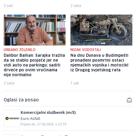
5 sati
2 sata
URBANO ZELENILO
NIZAK VODOSTAJ
Dalibor Ballian: Sarajka tražila
Na dnu Dunava u Budimpešti
da se stablo posječe jer ne
pronađeni posmrtni ostaci
vidi auto na parkingu; saditi
njemačkih vojnika i motocikl
drveće po ovim vrućinama
iz Drugog svjetskog rata
nije normalno
2 sata
1 sat
Oglasi za posao
Komercijalni službenik (m/ž)
Euro-Asfalt
Prijava do: 27.08.2026. u 23:59