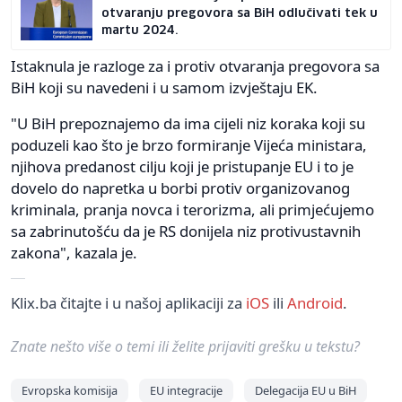
otvaranju pregovora sa BiH odlučivati tek u
martu 2024.
Istaknula je razloge za i protiv otvaranja pregovora sa
BiH koji su navedeni i u samom izvještaju EK.
"U BiH prepoznajemo da ima cijeli niz koraka koji su
poduzeli kao što je brzo formiranje Vijeća ministara,
njihova predanost cilju koji je pristupanje EU i to je
dovelo do napretka u borbi protiv organizovanog
kriminala, pranja novca i terorizma, ali primjećujemo
sa zabrinutošću da je RS donijela niz protivustavnih
zakona", kazala je.
Klix.ba čitajte i u našoj aplikaciji za
iOS
ili
Android
.
Znate nešto više o temi ili želite prijaviti grešku u tekstu?
Evropska komisija
EU integracije
Delegacija EU u BiH