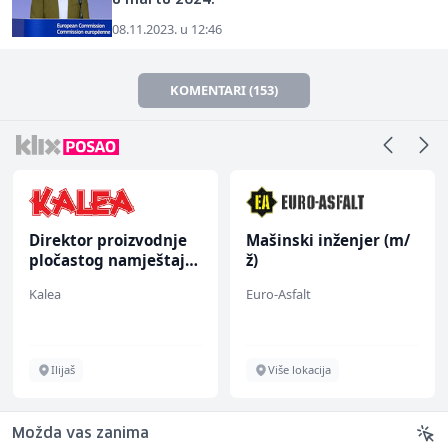
u martu 2024.
08.11.2023. u 12:46
KOMENTARI (153)
Direktor proizvodnje
Mašinski inženjer (m/
pločastog namještaja
ž)
(m/ž)
Kalea
Euro-Asfalt
Ilijaš
Više lokacija
Možda vas zanima