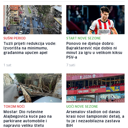
SUŠNI PERIOD
START NOVE SEZONE
Tuzli prijeti redukcija vode:
Ponovo ne djeluje dobro:
Izvorišta na minimumu,
Bajraktarević nije dobio ni
građanima upućen apel
minut za igru u velikom kiksu
PSV-a
1 sat
7 sati
TOKOM NOĆI
UOČI NOVE SEZONE
Mostar: Dio ruševine
Arsenalov stadion od danas
Alajbegovića kuće pao na
krasi novi šampionski detalj, a
parkirane automobile i
tu je i nezaobilazna zastava
napravio veliku štetu
BiH