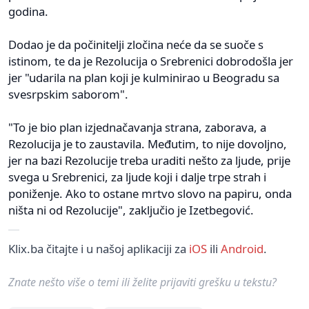
godina.
Dodao je da počinitelji zločina neće da se suoče s
istinom, te da je Rezolucija o Srebrenici dobrodošla jer
jer "udarila na plan koji je kulminirao u Beogradu sa
svesrpskim saborom".
"To je bio plan izjednačavanja strana, zaborava, a
Rezolucija je to zaustavila. Međutim, to nije dovoljno,
jer na bazi Rezolucije treba uraditi nešto za ljude, prije
svega u Srebrenici, za ljude koji i dalje trpe strah i
poniženje. Ako to ostane mrtvo slovo na papiru, onda
ništa ni od Rezolucije", zaključio je Izetbegović.
Klix.ba čitajte i u našoj aplikaciji za
iOS
ili
Android
.
Znate nešto više o temi ili želite prijaviti grešku u tekstu?