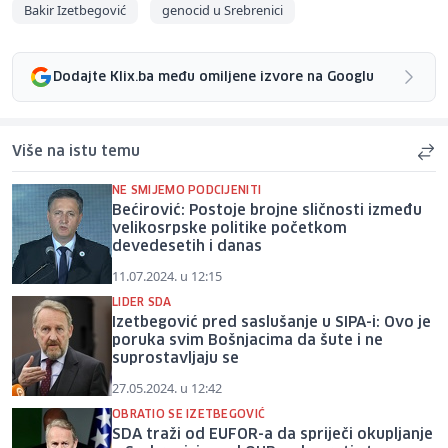
Bakir Izetbegović
genocid u Srebrenici
Dodajte Klix.ba među omiljene izvore na Googlu
Više na istu temu
NE SMIJEMO PODCIJENITI
Bećirović: Postoje brojne sličnosti između
velikosrpske politike početkom
devedesetih i danas
11.07.2024. u 12:15
LIDER SDA
Izetbegović pred saslušanje u SIPA-i: Ovo je
poruka svim Bošnjacima da šute i ne
suprostavljaju se
27.05.2024. u 12:42
OBRATIO SE IZETBEGOVIĆ
SDA traži od EUFOR-a da spriječi okupljanje