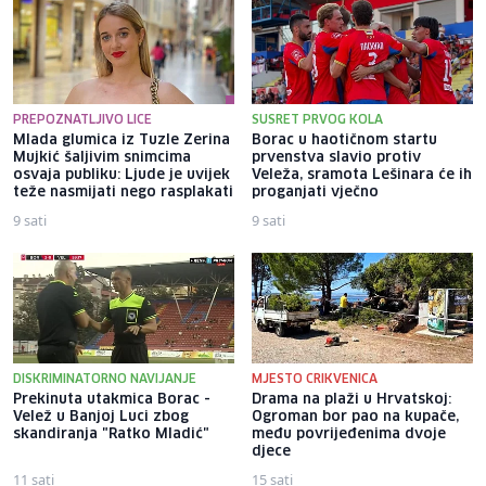
PREPOZNATLJIVO LICE
SUSRET PRVOG KOLA
Mlada glumica iz Tuzle Zerina
Borac u haotičnom startu
Mujkić šaljivim snimcima
prvenstva slavio protiv
osvaja publiku: Ljude je uvijek
Veleža, sramota Lešinara će ih
teže nasmijati nego rasplakati
proganjati vječno
9 sati
9 sati
DISKRIMINATORNO NAVIJANJE
MJESTO CRIKVENICA
Prekinuta utakmica Borac -
Drama na plaži u Hrvatskoj:
Velež u Banjoj Luci zbog
Ogroman bor pao na kupače,
skandiranja "Ratko Mladić"
među povrijeđenima dvoje
djece
11 sati
15 sati