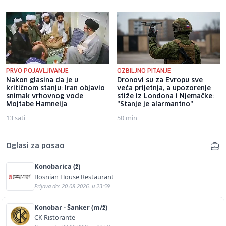
PRVO POJAVLJIVANJE
OZBILJNO PITANJE
Nakon glasina da je u
Dronovi su za Evropu sve
kritičnom stanju: Iran objavio
veća prijetnja, a upozorenje
snimak vrhovnog vođe
stiže iz Londona i Njemačke:
Mojtabe Hamneija
"Stanje je alarmantno"
13 sati
50 min
Oglasi za posao
Konobarica (ž)
Bosnian House Restaurant
Prijava do: 20.08.2026. u 23:59
Konobar - Šanker (m/ž)
CK Ristorante