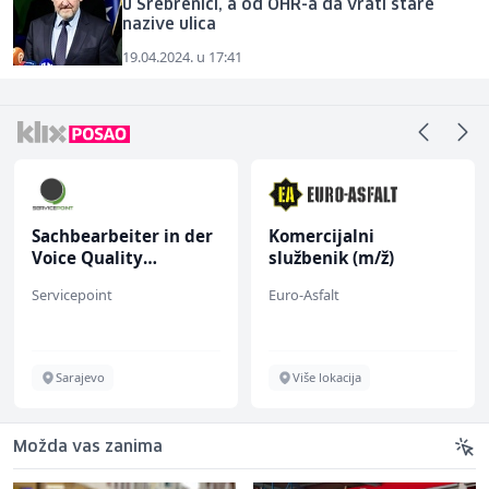
u Srebrenici, a od OHR-a da vrati stare
nazive ulica
19.04.2024. u 17:41
Sachbearbeiter in der
Komercijalni
Voice Quality
službenik (m/ž)
Management (m/w)
Servicepoint
Euro-Asfalt
Sarajevo
Više lokacija
Možda vas zanima