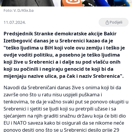
Foto: V. D./Klix.ba
11.07.2024.
Podijeli
Predsjednik Stranke demokratske akcije Bakir
Izetbegović danas je u Srebrenici kazao da je
"teško ljudima u BiH koji vole ovu zemlju i teško je
ovdje voditi politiku, a posebno je teško ljudima
koji žive u Srebrenici a i dalje su pod vlašću onih
koji su počinili i negiraju genocid te koji bi da
mijenjaju nazive ulica, pa čak i naziv Srebrenica".
Navodi da Srebreničani danas žive s onima koji bi da
završe ono što u ratu nisu uspjeli puškama i
tenkovima, te da je važno svaki put se ponovo okupiti u
Srebrenici i sjetiti se ljudi koji su pretrpili užase i sa
sjećanjem na njih graditi snažnu državu koja će biti dio
EU i NATO saveza kako bi osigurali da se nikome neće
ponovo desiti ono što se u Srebrenici desilo prije 29