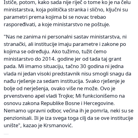
Ističe, potom, kako sada nije riječ o tome ko je na čelu
ministarstva, koja politička stranka i slično, ključni su
parametri prema kojima bi se novac trebao
raspoređivati, a koje ministarstvo ne poštuje.
"Nas ne zanima ni personalni sastav ministarstva, ni
stranački, ali institucije imaju parametre i zakone po
kojima se određuju. Ako tužimo, tužit ćemo
ministarstvo do 2014. godine jer od tada taj grant
pada. Mi imamo situaciju, tačno 30 godina ni jedna
vlada ni jedan visoki predstavnik nisu smogli snagu da
nađu rješenje za sedam institucija. Svako rješenje je
bolje od nerješenja, ovako više ne može. Ovo je
prvenstveno apel vladi Trojke; Mi funkcionišemo na
osnovu zakona Republike Bosne i Hercegovine.
Nemamo upravni odbor, većina ih je pomrla, neki su se
penzionisali. Ili je iza svega toga cilj da se ove institucije
unište", kazao je Krsmanović.