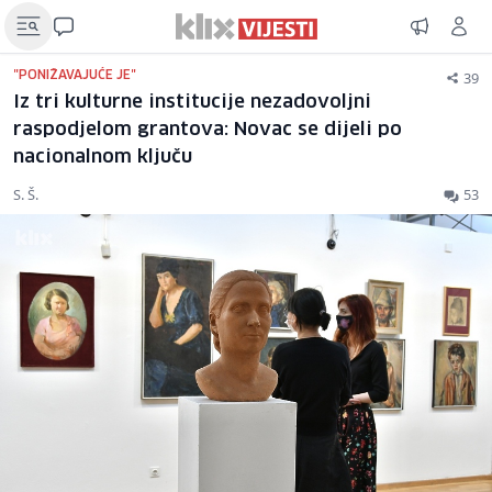
39
"PONIŽAVAJUĆE JE"
Iz tri kulturne institucije nezadovoljni
raspodjelom grantova: Novac se dijeli po
nacionalnom ključu
S. Š.
53