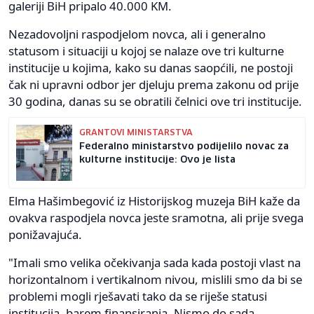
galeriji BiH pripalo 40.000 KM.
Nezadovoljni raspodjelom novca, ali i generalno
statusom i situaciji u kojoj se nalaze ove tri kulturne
institucije u kojima, kako su danas saopćili, ne postoji
čak ni upravni odbor jer djeluju prema zakonu od prije
30 godina, danas su se obratili čelnici ove tri institucije.
GRANTOVI MINISTARSTVA
Federalno ministarstvo podijelilo novac za
kulturne institucije: Ovo je lista
Elma Hašimbegović iz Historijskog muzeja BiH kaže da
ovakva raspodjela novca jeste sramotna, ali prije svega
ponižavajuća.
"Imali smo velika očekivanja sada kada postoji vlast na
horizontalnom i vertikalnom nivou, mislili smo da bi se
problemi mogli rješavati tako da se riješe statusi
institucija, barem finansiranja. Nismo do sada