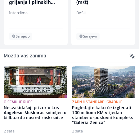
grijanja i plinskih
(m/ž)
instalacija (m)
Interclima
BASH
Sarajevo
Sarajevo
Možda vas zanima
O ČEMU JE RIJEČ
ZADNJI STANDARDI GRADNJE
Nesvakidašnji prizor u Los
Pogledajte kako će izgledati
Angelesu: Muškarac snimljen u
100 miliona KM vrijedan
billboardu nasred raskrsnice
stambeno-poslovni kompleks
"Galeria Zenica"
2 sata
2 sata