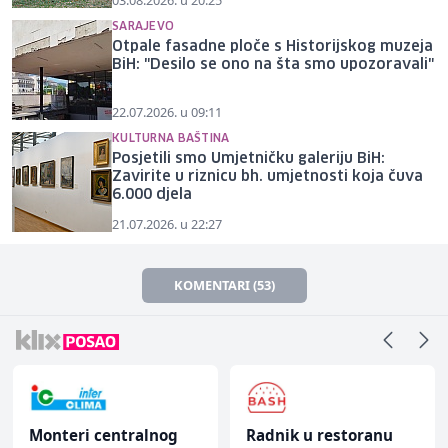
SARAJEVO
Otpale fasadne ploče s Historijskog muzeja
BiH: "Desilo se ono na šta smo upozoravali"
22.07.2026. u 09:11
KULTURNA BAŠTINA
Posjetili smo Umjetničku galeriju BiH:
Zavirite u riznicu bh. umjetnosti koja čuva
6.000 djela
21.07.2026. u 22:27
KOMENTARI (53)
Monteri centralnog
Radnik u restoranu