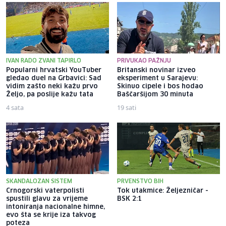
IVAN RADO ZVANI TAPIRLO
PRIVUKAO PAŽNJU
Popularni hrvatski YouTuber
Britanski novinar izveo
gledao duel na Grbavici: Sad
eksperiment u Sarajevu:
vidim zašto neki kažu prvo
Skinuo cipele i bos hodao
Željo, pa poslije kažu tata
Baščaršijom 30 minuta
4 sata
19 sati
SKANDALOZAN SISTEM
PRVENSTVO BIH
Crnogorski vaterpolisti
Tok utakmice: Željezničar -
spustili glavu za vrijeme
BSK 2:1
intoniranja nacionalne himne,
evo šta se krije iza takvog
poteza