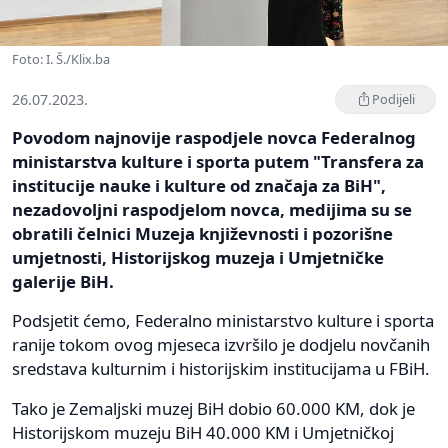
Foto: I. Š./Klix.ba
26.07.2023.
Podijeli
Povodom najnovije raspodjele novca Federalnog
ministarstva kulture i sporta putem "Transfera za
institucije nauke i kulture od značaja za BiH",
nezadovoljni raspodjelom novca, medijima su se
obratili čelnici Muzeja književnosti i pozorišne
umjetnosti, Historijskog muzeja i Umjetničke
galerije BiH.
Podsjetit ćemo, Federalno ministarstvo kulture i sporta
ranije tokom ovog mjeseca izvršilo je dodjelu novčanih
sredstava kulturnim i historijskim institucijama u FBiH.
Tako je Zemaljski muzej BiH dobio 60.000 KM, dok je
Historijskom muzeju BiH 40.000 KM i Umjetničkoj