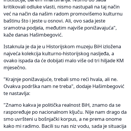
kritikovali odluke vlasti, nismo nastupali na taj način
već na način da našim radom promovišemo kulturnu
baštinu što i jeste u osnovi. Ali, ovo sada jeste
sramotna podjela, međutim najviše ponižavajuća",
kaže danas Hašimbegović.
Istaknula je da je u Historijskom muzeju BiH izložena
najveća kolekcija kulturno-historijskog nasljeđa, a
ovako ispada da će dobijati malo više od tri hiljade KM
mjesečno.
"Krajnje ponižavajuće, trebali smo reći hvala, ali ne.
Ovakva podrška nam ne treba", dodaje Hašimbegović
te nastavlja:
"Znamo kakva je politička realnost BiH, znamo da se
raspoređuje po nacionalnom ključu. Nije nam drago da
smo uvršteni u bošnjački korpus, a ne prema onome
kako mi radimo. Bacili su nas niz vodu, sada je situacija