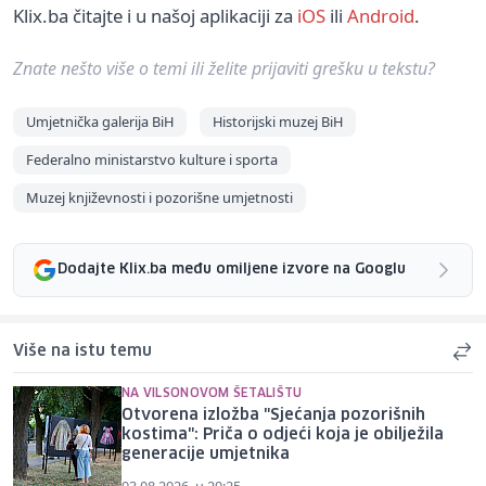
Klix.ba čitajte i u našoj aplikaciji za
iOS
ili
Android
.
Znate nešto više o temi ili želite prijaviti grešku u tekstu?
Umjetnička galerija BiH
Historijski muzej BiH
Federalno ministarstvo kulture i sporta
Muzej književnosti i pozorišne umjetnosti
Dodajte Klix.ba među omiljene izvore na Googlu
Više na istu temu
NA VILSONOVOM ŠETALIŠTU
Otvorena izložba "Sjećanja pozorišnih
kostima": Priča o odjeći koja je obilježila
generacije umjetnika
03.08.2026. u 20:25