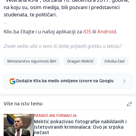
na koju su, osim medija, bili pozvani i predstavnici
studenata, te političari.
Klix.ba čitajte i u našoj aplikaciji za
iOS
ili
Android
.
Znate nešto više o temi ili želite prijaviti grešku u tekstu?
Ministarstvo sigurnosti BiH
Dragan Mektić
Srbska čast
Dodajte Klix.ba među omiljene izvore na Googlu
Više na istu temu
PARAVOJNA FORMACIJA
Mektić pokazivao fotografije nabildanih i
istetoviranih kriminalaca: Ovo je srpska
nečast