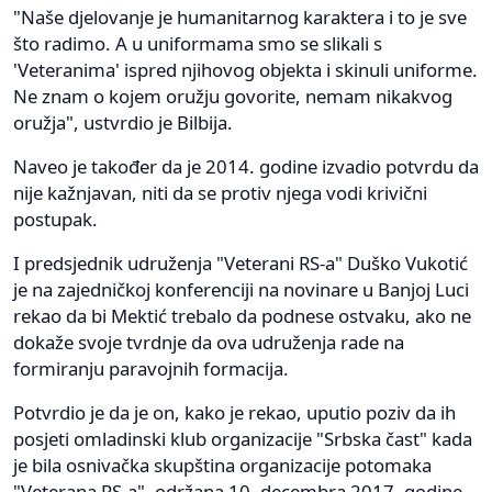
"Naše djelovanje je humanitarnog karaktera i to je sve
što radimo. A u uniformama smo se slikali s
'Veteranima' ispred njihovog objekta i skinuli uniforme.
Ne znam o kojem oružju govorite, nemam nikakvog
oružja", ustvrdio je Bilbija.
Naveo je također da je 2014. godine izvadio potvrdu da
nije kažnjavan, niti da se protiv njega vodi krivični
postupak.
I predsjednik udruženja "Veterani RS-a" Duško Vukotić
je na zajedničkoj konferenciji na novinare u Banjoj Luci
rekao da bi Mektić trebalo da podnese ostvaku, ako ne
dokaže svoje tvrdnje da ova udruženja rade na
formiranju paravojnih formacija.
Potvrdio je da je on, kako je rekao, uputio poziv da ih
posjeti omladinski klub organizacije "Srbska čast" kada
je bila osnivačka skupština organizacije potomaka
"Veterana RS-a", održana 10. decembra 2017. godine,