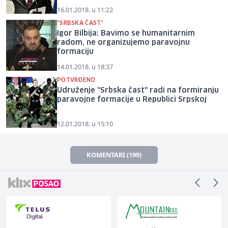
16.01.2018. u 11:22
"SRBSKA ČAST"
Igor Bilbija: Bavimo se humanitarnim
radom, ne organizujemo paravojnu
formaciju
14.01.2018. u 18:37
POTVRĐENO
Udruženje "Srbska čast" radi na formiranju
paravojne formacije u Republici Srpskoj
12.01.2018. u 15:10
KOMENTARI (199)