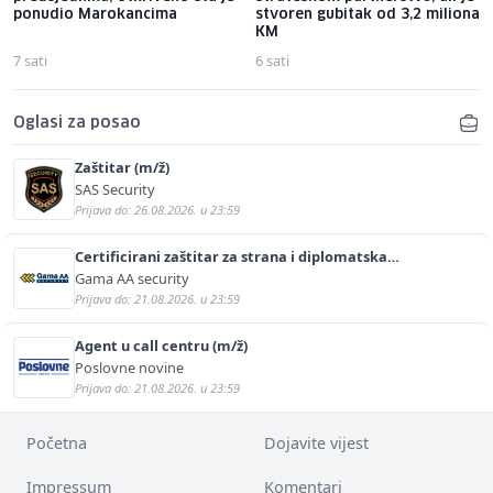
ponudio Marokancima
stvoren gubitak od 3,2 miliona
KM
7 sati
6 sati
Oglasi za posao
Zaštitar (m/ž)
SAS Security
Prijava do: 26.08.2026. u 23:59
Certificirani zaštitar za strana i diplomatska
predstavništva (m/ž)
Gama AA security
Prijava do: 21.08.2026. u 23:59
Agent u call centru (m/ž)
Poslovne novine
Prijava do: 21.08.2026. u 23:59
Početna
Dojavite vijest
Impressum
Komentari