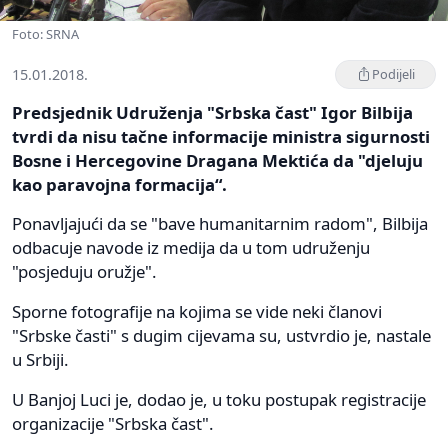
Foto: SRNA
15.01.2018.
Podijeli
Predsjednik Udruženja "Srbska čast" Igor Bilbija
tvrdi da nisu tačne informacije ministra sigurnosti
Bosne i Hercegovine Dragana Mektića da "djeluju
kao paravojna formacija“.
Ponavljajući da se "bave humanitarnim radom", Bilbija
odbacuje navode iz medija da u tom udruženju
"posjeduju oružje".
Sporne fotografije na kojima se vide neki članovi
"Srbske časti" s dugim cijevama su, ustvrdio je, nastale
u Srbiji.
U Banjoj Luci je, dodao je, u toku postupak registracije
organizacije "Srbska čast".