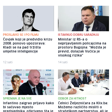
PROSLAVIO SE I PO FILMU
ISTAKNUO DOBRU SARADNJU
Čovjek koji je predvidio krizu
Ministar iz RS-a o
2008. ponovo upozorava:
neprijavljenim policajcima na
Kladi se na pad tržišta
prostoru Bugojna: "Možda je
umjetne inteligencije
previd, dolazak Vučića je
visokog rizika"
12 sati
14 sati
SPREMAN JE NA SVE
ODBOR ZA HITNOST
Infantino zaigrao prljavo kako
Čelnici Željezničara za Klix.ba:
bi sačuvao mjesto
Možemo različito misliti o
predsjednika, otkriveno šta je
strateškom partnerstvu, ali je