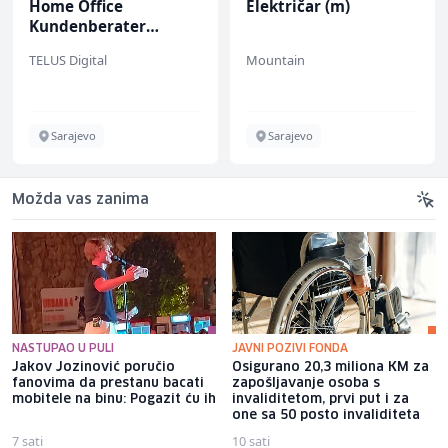
Home Office
Električar (m)
Kundenberater
(m/w/d) für ein
TELUS Digital
Mountain
renommiertes
Schuhunternehmen
Sarajevo
Sarajevo
Možda vas zanima
NASTUPAO U PULI
JAVNI POZIVI FONDA
Jakov Jozinović poručio
Osigurano 20,3 miliona KM za
fanovima da prestanu bacati
zapošljavanje osoba s
mobitele na binu: Pogazit ću ih
invaliditetom, prvi put i za
one sa 50 posto invaliditeta
7 sati
10 sati