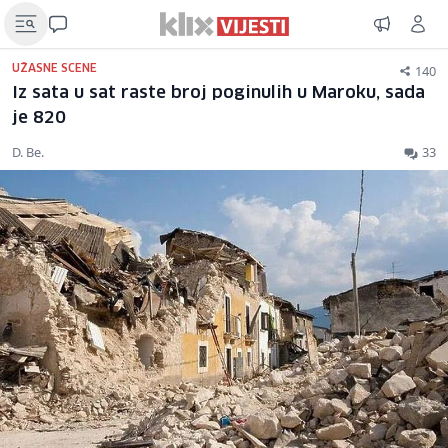
140
UŽASNE SCENE
Iz sata u sat raste broj poginulih u Maroku, sada
je 820
D. Be.
33