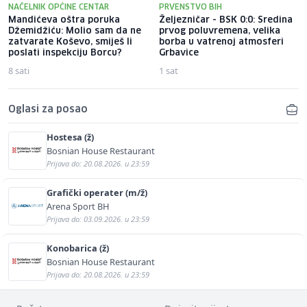
NAČELNIK OPĆINE CENTAR
PRVENSTVO BIH
Mandićeva oštra poruka
Željezničar - BSK 0:0: Sredina
Džemidžiću: Molio sam da ne
prvog poluvremena, velika
zatvarate Koševo, smiješ li
borba u vatrenoj atmosferi
poslati inspekciju Borcu?
Grbavice
8 sati
1 sat
Oglasi za posao
Hostesa (ž)
Bosnian House Restaurant
Prijava do: 20.08.2026. u 23:59
Grafički operater (m/ž)
Arena Sport BH
Prijava do: 03.09.2026. u 23:59
Konobarica (ž)
Bosnian House Restaurant
Prijava do: 20.08.2026. u 23:59