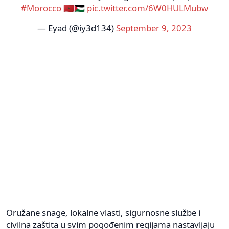
#Morocco
🇲🇦🇵🇸
pic.twitter.com/6W0HULMubw
— Eyad (@iy3d134)
September 9, 2023
Oružane snage, lokalne vlasti, sigurnosne službe i
civilna zaštita u svim pogođenim regijama nastavljaju