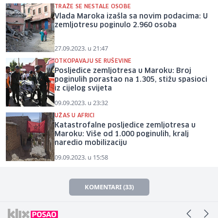
TRAŽE SE NESTALE OSOBE
Vlada Maroka izašla sa novim podacima: U
zemljotresu poginulo 2.960 osoba
27.09.2023. u 21:47
OTKOPAVAJU SE RUŠEVINE
Posljedice zemljotresa u Maroku: Broj
poginulih porastao na 1.305, stižu spasioci
iz cijelog svijeta
09.09.2023. u 23:32
UŽAS U AFRICI
Katastrofalne posljedice zemljotresa u
Maroku: Više od 1.000 poginulih, kralj
naredio mobilizaciju
09.09.2023. u 15:58
KOMENTARI (33)