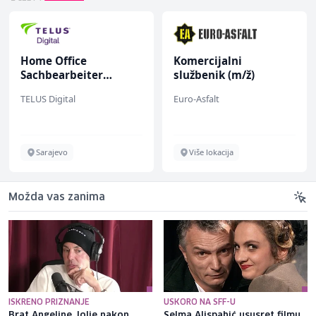
Home Office
Komercijalni
Sachbearbeiter
službenik (m/ž)
(m/w/d) für einen
TELUS Digital
Euro-Asfalt
bekannten deutschen
Energieversorger
Sarajevo
Više lokacija
Možda vas zanima
ISKRENO PRIZNANJE
USKORO NA SFF-U
Brat Angeline Jolie nakon
Selma Alispahić ususret filmu