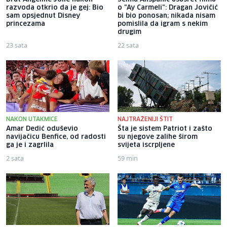
razvoda otkrio da je gej: Bio
o "Ay Carmeli": Dragan Jovičić
sam opsjednut Disney
bi bio ponosan; nikada nisam
princezama
pomislila da igram s nekim
drugim
23 sata
22 sata
NAKON UTAKMICE
NAJTRAŽENIJI ŠTIT
Amar Dedić oduševio
Šta je sistem Patriot i zašto
navijačicu Benfice, od radosti
su njegove zalihe širom
ga je i zagrlila
svijeta iscrpljene
2 sata
59 min