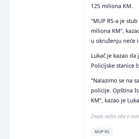
125 miliona KM.
"MUP RS-a je stub 
miliona KM", kazao
u okruženju neće i
Lukač je kazao da 
Policijske stanice I
"Nalazimo se na sam
policije. Opština I
KM", kazao je Luka
Znate nešto više o temi 
MUP RS