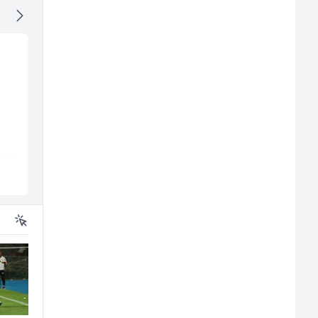
Kundenbetreuer
Prodajni savjetnik (m
(m/w)
ž)
Servicepoint
Tehnolix
Sarajevo
Sarajevo