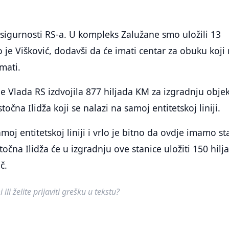
sigurnosti RS-a. U kompleks Zalužane smo uložili 13
 je Višković, dodavši da će imati centar za obuku koji
mati.
je Vlada RS izdvojila 877 hiljada KM za izgradnju obje
stočna Ilidža koji se nalazi na samoj entitetskoj liniji.
oj entitetskoj liniji i vrlo je bitno da ovdje imamo st
stočna Ilidža će u izgradnju ove stanice uložiti 150 hilj
č.
ili želite prijaviti grešku u tekstu?