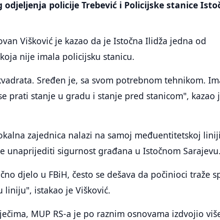
odjeljenja policije Trebević i Policijske stanice Ist
van Višković je kazao da je Istočna Ilidža jedna od
koja nije imala policijsku stanicu.
kvadrata. Sređen je, sa svom potrebnom tehnikom. Im
e prati stanje u gradu i stanje pred stanicom", kazao 
okalna zajednica nalazi na samoj međuentitetskoj liniji
ce unaprijediti sigurnost građana u Istočnom Sarajevu
ično djelo u FBiH, često se dešava da počinioci traže s
 liniju", istakao je Višković.
ječima, MUP RS-a je po raznim osnovama izdvojio viš