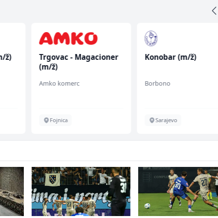
/ž)
Trgovac - Magacioner
Konobar (m/ž)
(m/ž)
Amko komerc
Borbono
Fojnica
Sarajevo