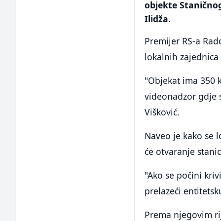
objekte Staničnog 
Ilidža.
Premijer RS-a Rado
lokalnih zajednica 
"Objekat ima 350 
videonadzor gdje s
Višković.
Naveo je kako se l
će otvaranje stani
"Ako se počini kriv
prelazeći entitetsku
Prema njegovim ri