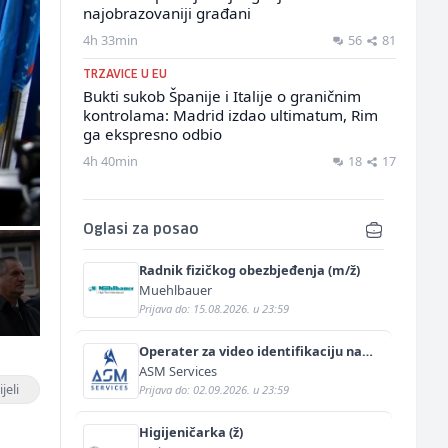
najobrazovaniji građani
4h 33min
56
81
TRZAVICE U EU
Bukti sukob Španije i Italije o graničnim
kontrolama: Madrid izdao ultimatum, Rim
ga ekspresno odbio
4h 40min
18
17
Oglasi za posao
Radnik fizičkog obezbjeđenja (m/ž)
Muehlbauer
Prijava do: 15.08.2026. u 23:59
Operater za video identifikaciju na
njemačkom jeziku (m/ž)
ASM Services
jeli
Prijava do: 02.09.2026. u 23:59
Higijeničarka (ž)