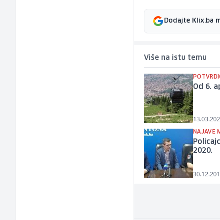
Dodajte Klix.ba 
Više na istu temu
POTVRDI
Od 6. a
13.03.202
NAJAVE M
Policaj
2020.
30.12.201