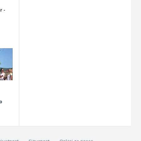
r -
ao