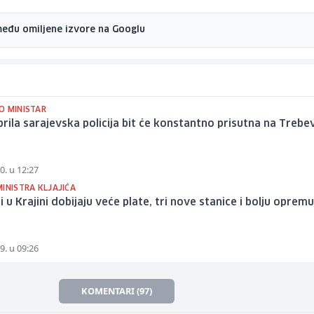
među omiljene izvore na Googlu
O MINISTAR
prila sarajevska policija bit će konstantno prisutna na Trebe
0. u 12:27
INISTRA KLJAJIĆA
ci u Krajini dobijaju veće plate, tri nove stanice i bolju opremu
9. u 09:26
KOMENTARI (97)