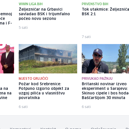
WWIN LIGA BIH
PRVENSTVO BIH
a
Željezničar na Grbavici
Tok utakmice: Željezniča
dzemnoj
savladao BSK i trijumfalno
BSK 2:1
eće
počeo novu sezonu
ma i F-
5 sati
7 sati
MJESTO GRUJIČIĆI
PRIVUKAO PAŽNJU
Požar kod Srebrenice:
Britanski novinar izveo
-a na
Potpuno izgorio objekt za
eksperiment u Sarajevu:
ena na
uzgoj pilića u vlasništvu
Skinuo cipele i bos hod
vine
povratnika
Baščaršijom 30 minuta
6 sati
6 sati