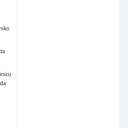
 niko
kta
anicu
ada