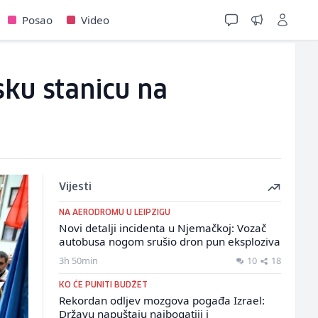
Posao
Video
jsku stanicu na
Vijesti
NA AERODROMU U LEIPZIGU
Novi detalji incidenta u Njemačkoj: Vozač
autobusa nogom srušio dron pun eksploziva
3h 50min
10
18
KO ĆE PUNITI BUDŽET
Rekordan odljev mozgova pogađa Izrael:
Državu napuštaju najbogatiji i