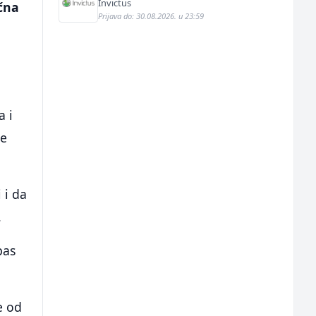
Invictus
očna
Prijava do: 30.08.2026. u 23:59
a i
je
 i da
.
pas
e od