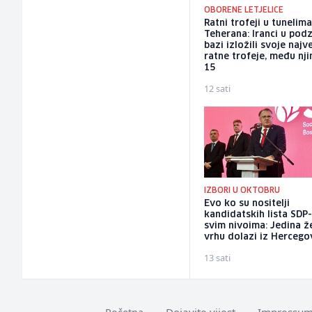
OBORENE LETJELICE
Ratni trofeji u tunelim
Teherana: Iranci u po
bazi izložili svoje najv
ratne trofeje, među nji
15
12 sati
IZBORI U OKTOBRU
Evo ko su nositelji
kandidatskih lista SDP
svim nivoima: Jedina ž
vrhu dolazi iz Hercego
13 sati