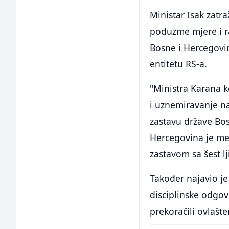
Ministar Isak zatr
poduzme mjere i r
Bosne i Hercegov
entitetu RS-a.
"Ministra Karana k
i uznemiravanje n
zastavu države Bos
Hercegovina je me
zastavom sa šest lji
Također najavio je 
disciplinske odgovo
prekoračili ovlašte