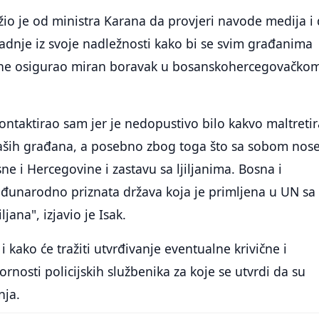
ažio je od ministra Karana da provjeri navode medija i
adnje iz svoje nadležnosti kako bi se svim građanima
ine osigurao miran boravak u bosanskohercegovačko
ontaktirao sam jer je nedopustivo bilo kakvo maltreti
aših građana, a posebno zbog toga što sa sobom nos
ne i Hercegovine i zastavu sa ljiljanima. Bosna i
đunarodno priznata država koja je primljena u UN sa
ljana", izjavio je Isak.
i kako će tražiti utvrđivanje eventualne krivične i
rnosti policijskih službenika za koje se utvrdi da su
nja.