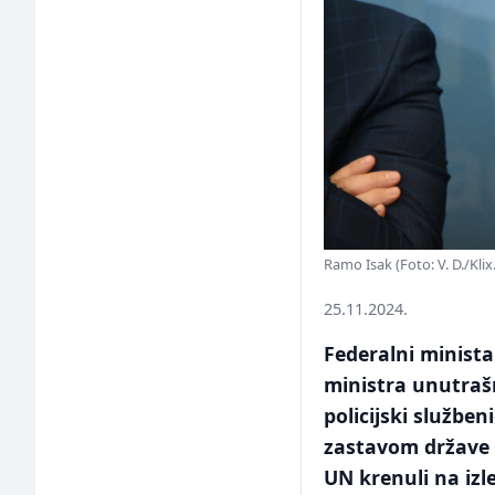
Ramo Isak (Foto: V. D./Klix
25.11.2024.
Federalni minist
ministra unutraš
policijski služben
zastavom države 
UN krenuli na izl