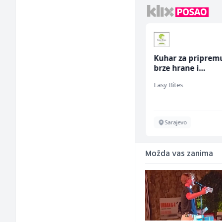
Bravar -
Kuhar za priprem
Elektrozavarivač (m)
brze hrane i
jednostavnih jela
Mountain
Easy Bites
ž)
Sarajevo
Sarajevo
Možda vas zanima