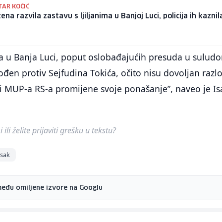
TAR KOČIĆ
ena razvila zastavu s ljiljanima u Banjoj Luci, policija ih kaznil
a u Banja Luci, poput oslobađajućih presuda u sulud
ođen protiv Sejfudina Tokića, očito nisu dovoljan razl
ici MUP-a RS-a promijene svoje ponašanje”, naveo je Is
ili želite prijaviti grešku u tekstu?
sak
među omiljene izvore na Googlu