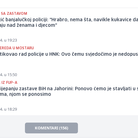
T SA ZASTAVOM
ić banjalučkoj policiji: "Hrabro, nema šta, navikle kukavice d
vaju nad ženama i djecom"
4. u 19:23
EREDA U MOSTARU
itikovao rad policije u HNK: Ovo čemu svjedočimo je nedopus
4. u 15:50
 IZ FUP-A
cijepanju zastave BiH na Jahorini: Ponovo ćemo je stavljati u
vima, njom se ponosimo
4. u 18:29
KOMENTARI (156)