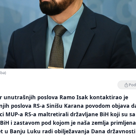
.ba)
Podi
ar unutrašnjih poslova Ramo Isak kontaktirao je
njih poslova RS-a Sinišu Karana povodom objava d
ici MUP-a RS-a maltretirali državljane BiH koji su sa
BiH i zastavom pod kojom je naša zemlja primljena
et u Banju Luku radi obilježavanja Dana državnosti