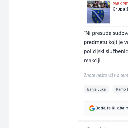
PARK PE
Grupa ž
“Ni presude sudov
predmetu koji je v
policijski služben
reakciji.
Znate nešto više o temi 
Banja Luka
Ramo I
Dodajte Klix.ba 