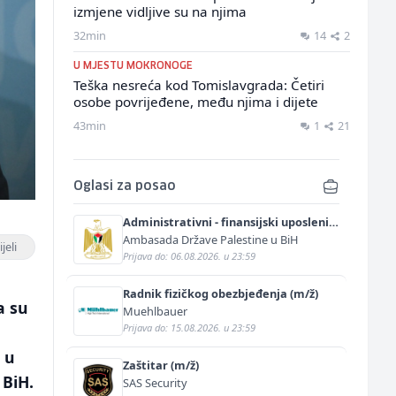
izmjene vidljive su na njima
32min
14
2
U MJESTU MOKRONOGE
Teška nesreća kod Tomislavgrada: Četiri
osobe povrijeđene, među njima i dijete
43min
1
21
Oglasi za posao
Administrativni - finansijski uposlenik
(m/ž)
Ambasada Države Palestine u BiH
jeli
Prijava do: 06.08.2026. u 23:59
Radnik fizičkog obezbjeđenja (m/ž)
a su
Muehlbauer
Prijava do: 15.08.2026. u 23:59
 u
Zaštitar (m/ž)
 BiH.
SAS Security