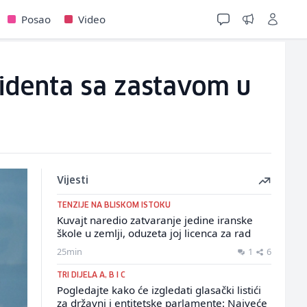
Posao
Video
cidenta sa zastavom u
Vijesti
TENZIJE NA BLISKOM ISTOKU
Kuvajt naredio zatvaranje jedine iranske
škole u zemlji, oduzeta joj licenca za rad
25min
1
6
TRI DIJELA A, B I C
Pogledajte kako će izgledati glasački listići
za državni i entitetske parlamente: Najveće