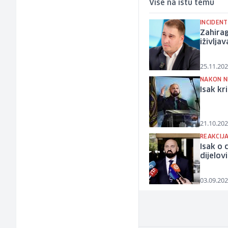
Više na istu temu
INCIDEN
Zahirag
iživlja
25.11.202
NAKON N
Isak kr
21.10.202
REAKCIJA
Isak o 
dijelo
03.09.202