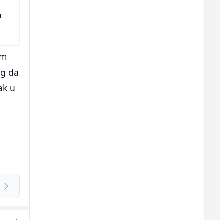
a
om
og da
ak u