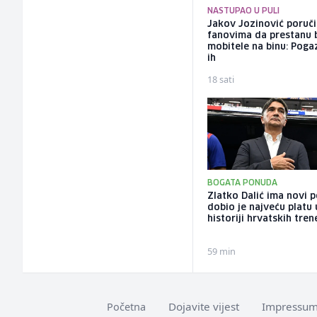
NASTUPAO U PULI
Jakov Jozinović poruč
fanovima da prestanu 
mobitele na binu: Pogaz
ih
18 sati
BOGATA PONUDA
Zlatko Dalić ima novi 
dobio je najveću platu 
historiji hrvatskih tren
59 min
Dojavite vijest
Impressu
Početna