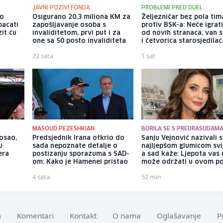
JAVNI POZIVI FONDA
PROBLEMI PRED DUEL
io
Osigurano 20,3 miliona KM za
Željezničar bez pola tim
bacati
zapošljavanje osoba s
protiv BSK-a: Neće igrat
it ću
invaliditetom, prvi put i za
od novih stranaca, van s
one sa 50 posto invaliditeta
i četvorica starosjedilac
22 sata
1 sat
MASOUD PEZESHKIAN
BORILA SE S PREDRASUDAM
posao,
Predsjednik Irana otkrio do
Sanju Vejnović nazivali 
u
sada nepoznate detalje o
najljepšom glumicom svi
era
postizanju sporazuma s SAD-
a sad kaže: Ljepota vas 
om: Kako je Hamenei pristao
može održati u ovom po
4 sata
52 min
m
Komentari
Kontakt
O nama
Oglašavanje
P