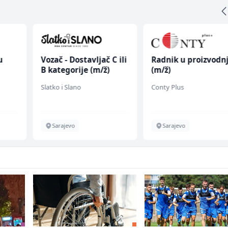
u
Vozač - Dostavljač C ili
Radnik u proizvodnj
B kategorije (m/ž)
(m/ž)
 (m/
Slatko i Slano
Conty Plus
Sarajevo
Sarajevo