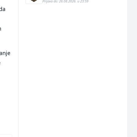
Prijava do: 26.08.2026. u 23:59
 da
m
ranje
e