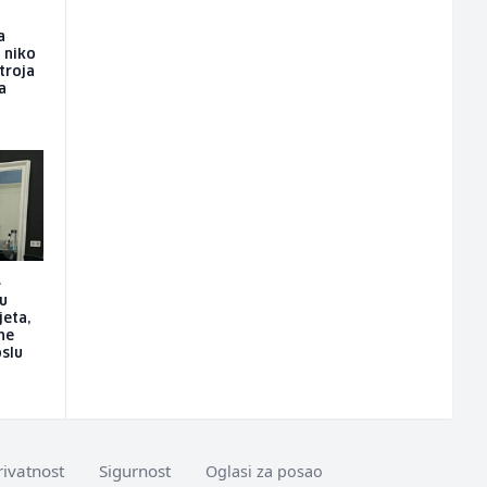
a
i niko
troja
a
A
su
jeta,
ne
slu
rivatnost
Sigurnost
Oglasi za posao