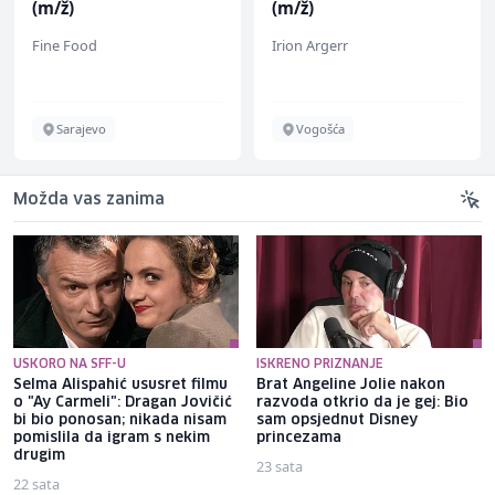
(m/ž)
(m/ž)
Fine Food
Irion Argerr
Sarajevo
Vogošća
Možda vas zanima
USKORO NA SFF-U
ISKRENO PRIZNANJE
Selma Alispahić ususret filmu
Brat Angeline Jolie nakon
o "Ay Carmeli": Dragan Jovičić
razvoda otkrio da je gej: Bio
bi bio ponosan; nikada nisam
sam opsjednut Disney
pomislila da igram s nekim
princezama
drugim
23 sata
22 sata