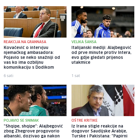
REAKCIJA NA GRANNASA
VELIKA ŠANSA
Kovačević o intervjuu
Italijanski mediji: Alajbegović
njemačkog ambasadora:
od prve minute protiv Intera,
Pojavio se neko snažniji od
evo gdje gledati prijenos
vas ko ima ozbiljnu
utakmice
komunikaciju s Dodikom
6 sati
1 sat
POJAVIO SE SNIMAK
OŠTRE KRITIKE
"Shqipe, shqipe": Alajbegović
Iz Irana stigle reakcije na
zbog Zhegrove progovorio
dogovor Saudijske Arabije,
albanski, dozivao ga nakon
Turske i Pakistana: "Papirni