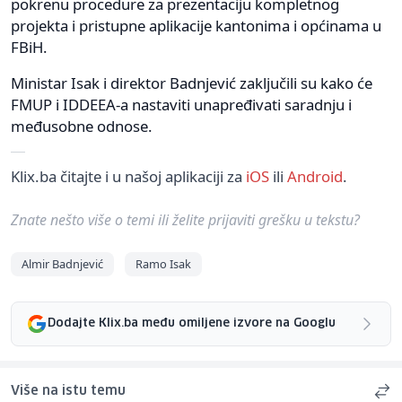
pokrenu procedure za prezentaciju kompletnog
projekta i pristupne aplikacije kantonima i općinama u
FBiH.
Ministar Isak i direktor Badnjević zaključili su kako će
FMUP i IDDEEA-a nastaviti unapređivati saradnju i
međusobne odnose.
Klix.ba čitajte i u našoj aplikaciji za
iOS
ili
Android
.
Znate nešto više o temi ili želite prijaviti grešku u tekstu?
Almir Badnjević
Ramo Isak
Dodajte Klix.ba među omiljene izvore na Googlu
Više na istu temu