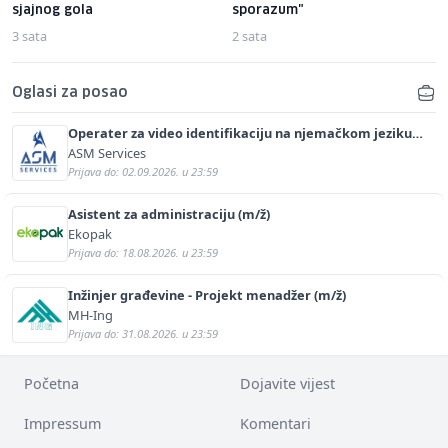
sjajnog gola
sporazum"
3 sata
2 sata
Oglasi za posao
Operater za video identifikaciju na njemačkom jeziku
(m/ž)
ASM Services
Prijava do: 02.09.2026. u 23:59
Asistent za administraciju (m/ž)
Ekopak
Prijava do: 18.08.2026. u 23:59
Inžinjer građevine - Projekt menadžer (m/ž)
MH-Ing
Prijava do: 31.08.2026. u 23:59
Početna
Dojavite vijest
Impressum
Komentari