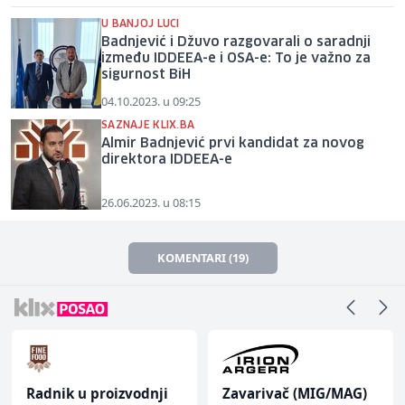
U BANJOJ LUCI
Badnjević i Džuvo razgovarali o saradnji
između IDDEEA-e i OSA-e: To je važno za
sigurnost BiH
04.10.2023. u 09:25
SAZNAJE KLIX.BA
Almir Badnjević prvi kandidat za novog
direktora IDDEEA-e
26.06.2023. u 08:15
KOMENTARI (19)
Radnik u proizvodnji
Zavarivač (MIG/MAG)