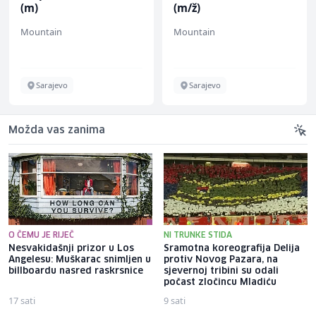
(m/ž)
Mountain
Mesna Industrija 
Sarajevo
Sarajevo
Možda vas zanima
O ČEMU JE RIJEČ
NI TRUNKE STIDA
Nesvakidašnji prizor u Los
Sramotna koreografija Delija
Angelesu: Muškarac snimljen u
protiv Novog Pazara, na
billboardu nasred raskrsnice
sjevernoj tribini su odali
počast zločincu Mladiću
17 sati
9 sati