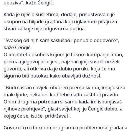
opoziva", kaže Čengić.
Kada je riječ o susretima, dodaje, prisustvovalo je
ukupno na hiljade građana koji uglavnom pitaju za
stvari za koje nije odgovorna općina.
"Svakog od njih sam saslušao i ponudio odgovore",
kaže Čengić.
O identitetu osobe s kojom je tokom kampanje imao,
prema njegovoj procjeni, najznačajniji susret ne želi
govoriti, ali otkriva da je dobio poruku koja će mu
sigurno biti putokaz kako obavljati dužnost.
"Budi častan čovjek, otvoren prema svima, imaj uši za
male ljude, neka oni kod tebe nađu zaštitu i pravdu.
Onim drugima potreban si samo kada im ispunjavaš
njihove prohtjeve", glasi savjet koji je Čengić dobio, a
kojeg će se, ističe, pridržavati.
Govoreći o izbornom programu i problemima građana