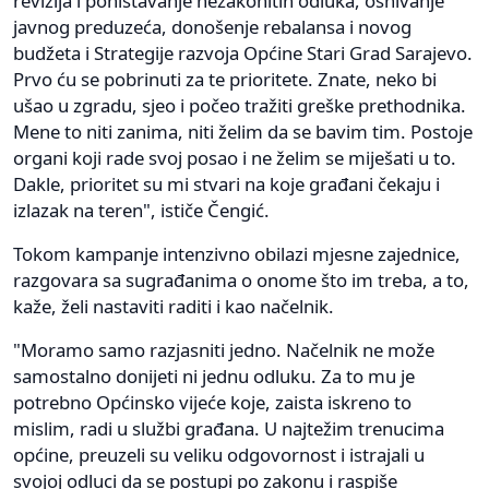
revizija i poništavanje nezakonitih odluka, osnivanje
javnog preduzeća, donošenje rebalansa i novog
budžeta i Strategije razvoja Općine Stari Grad Sarajevo.
Prvo ću se pobrinuti za te prioritete. Znate, neko bi
ušao u zgradu, sjeo i počeo tražiti greške prethodnika.
Mene to niti zanima, niti želim da se bavim tim. Postoje
organi koji rade svoj posao i ne želim se miješati u to.
Dakle, prioritet su mi stvari na koje građani čekaju i
izlazak na teren", ističe Čengić.
Tokom kampanje intenzivno obilazi mjesne zajednice,
razgovara sa sugrađanima o onome što im treba, a to,
kaže, želi nastaviti raditi i kao načelnik.
"Moramo samo razjasniti jedno. Načelnik ne može
samostalno donijeti ni jednu odluku. Za to mu je
potrebno Općinsko vijeće koje, zaista iskreno to
mislim, radi u službi građana. U najtežim trenucima
općine, preuzeli su veliku odgovornost i istrajali u
svojoj odluci da se postupi po zakonu i raspiše