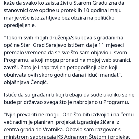
kaže da svako ko zaista živi u Starom Gradu zna da
stanovnici ove općine u proteklih 10 godina imaju
manje-više iste zahtjeve bez obzira na političko
opredjeljenje.
"Tokom svih mojih druženja/skupova s građanima
općine Stari Grad Sarajevo ističem da je 11 mjeseci
premalo vremena da se sve što sam objavio u svom
Programu, a koji mogu pronaći na mojoj web stranici,
završi. Zato je i napravljen petogodišnji plan koji
obuhvata ovih skoro godinu dana i idući mandat",
objašnjava Čengić.
Ističe da su građani ti koji trebaju da sude ukoliko se ne
bude pridržavao svega što je nabrojano u Programu.
"Njih prevariti ne mogu. Ono što bih izdvojio i na čemu
već radim je planirani projekat izgradnje žičare iz
centra grada do Vratnika. Obavio sam razgovor s
ministrom saobraćaja KS Adnanom Štetom i projekat