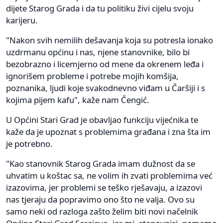
dijete Starog Grada i da tu politiku živi cijelu svoju
karijeru.
"Nakon svih nemilih dešavanja koja su potresla ionako
uzdrmanu općinu i nas, njene stanovnike, bilo bi
bezobrazno i licemjerno od mene da okrenem leđa i
ignorišem probleme i potrebe mojih komšija,
poznanika, ljudi koje svakodnevno viđam u Čaršiji i s
kojima pijem kafu", kaže nam Čengić.
U Općini Stari Grad je obavljao funkciju vijećnika te
kaže da je upoznat s problemima građana i zna šta im
je potrebno.
"Kao stanovnik Starog Grada imam dužnost da se
uhvatim u koštac sa, ne volim ih zvati problemima već
izazovima, jer problemi se teško rješavaju, a izazovi
nas tjeraju da popravimo ono što ne valja. Ovo su
samo neki od razloga zašto želim biti novi načelnik