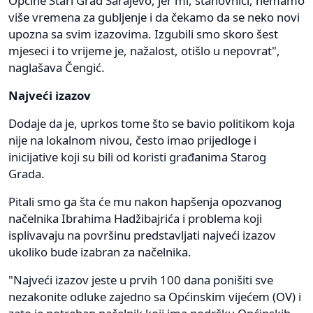
Općine Stari Grad Sarajevo, jer mi, stanovnici, nemamo
više vremena za gubljenje i da čekamo da se neko novi
upozna sa svim izazovima. Izgubili smo skoro šest
mjeseci i to vrijeme je, nažalost, otišlo u nepovrat",
naglašava Čengić.
Najveći izazov
Dodaje da je, uprkos tome što se bavio politikom koja
nije na lokalnom nivou, često imao prijedloge i
inicijative koji su bili od koristi građanima Starog
Grada.
Pitali smo ga šta će mu nakon hapšenja opozvanog
načelnika Ibrahima Hadžibajrića i problema koji
isplivavaju na površinu predstavljati najveći izazov
ukoliko bude izabran za načelnika.
"Najveći izazov jeste u prvih 100 dana ponišiti sve
nezakonite odluke zajedno sa Općinskim vijećem (OV) i