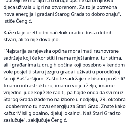
roditelji ne moraju ići u druge općine da bi njihova
djeca uživala u igri na otvorenom. Za to je potrebna
nova energija i građani Starog Grada to dobro znaju",
ističe Čengić.
Kaže da je prethodni načelnik uradio dosta dobrih
stvari, ali to nije dovoljno.
"Najstarija sarajevska općina mora imati raznovrsne
sadržaje koji će koristiti i nama mještanima, turistima,
ali i građanima iz drugih općina koji posebno vikendom
vole posjetiti staru jezgru grada i uživati u porodičnoj
šetnji Baščaršijom. Zašto te sadržaje ne bismo proširili?
Imamo infrastrukturu, imamo volju i želju, imamo
vrijedne ljude koji žele raditi, pa hajde onda da svi mi iz
Starog Grada izađemo na izbore u nedjelju, 29. oktobra
i odaberemo tu novu energiju za Stari Grad. Znate kako
kažu: ‘Misli globalno, djeluj lokalno’. Naš Stari Grad to
zaslužuje", zaključuje Čengić.