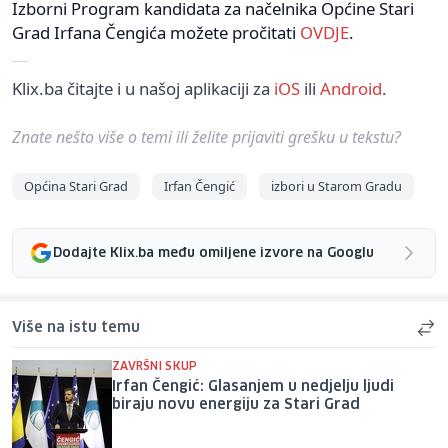
Izborni Program kandidata za načelnika Općine Stari
Grad Irfana Čengića možete pročitati
OVDJE
.
Klix.ba čitajte i u našoj aplikaciji za
iOS
ili
Android
.
Znate nešto više o temi ili želite prijaviti grešku u tekstu?
Općina Stari Grad
Irfan Čengić
izbori u Starom Gradu
Dodajte Klix.ba među omiljene izvore na Googlu
Više na istu temu
ZAVRŠNI SKUP
Irfan Čengić: Glasanjem u nedjelju ljudi
biraju novu energiju za Stari Grad