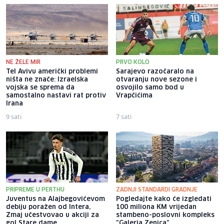
NE ŽELE MIR
PRVO KOLO
Tel Avivu američki problemi
Sarajevo razočaralo na
ništa ne znače: Izraelska
otvaranju nove sezone i
vojska se sprema da
osvojilo samo bod u
samostalno nastavi rat protiv
Vrapčićima
Irana
9 sati
7 sati
PRIPREME U PERTHU
ZADNJI STANDARDI GRADNJE
Juventus na Alajbegovićevom
Pogledajte kako će izgledati
debiju poražen od Intera,
100 miliona KM vrijedan
Zmaj učestvovao u akciji za
stambeno-poslovni kompleks
gol Stare dame
"Galeria Zenica"