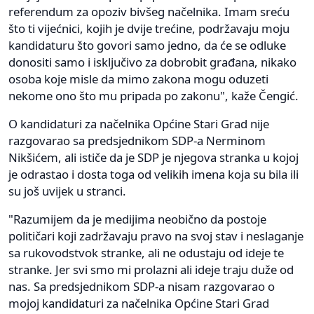
referendum za opoziv bivšeg načelnika. Imam sreću
što ti vijećnici, kojih je dvije trećine, podržavaju moju
kandidaturu što govori samo jedno, da će se odluke
donositi samo i isključivo za dobrobit građana, nikako
osoba koje misle da mimo zakona mogu oduzeti
nekome ono što mu pripada po zakonu", kaže Čengić.
O kandidaturi za načelnika Općine Stari Grad nije
razgovarao sa predsjednikom SDP-a Nerminom
Nikšićem, ali ističe da je SDP je njegova stranka u kojoj
je odrastao i dosta toga od velikih imena koja su bila ili
su još uvijek u stranci.
"Razumijem da je medijima neobično da postoje
političari koji zadržavaju pravo na svoj stav i neslaganje
sa rukovodstvok stranke, ali ne odustaju od ideje te
stranke. Jer svi smo mi prolazni ali ideje traju duže od
nas. Sa predsjednikom SDP-a nisam razgovarao o
mojoj kandidaturi za načelnika Općine Stari Grad