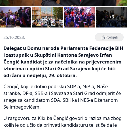
+6
25.10.2023.
Podijeli
Delegat u Domu naroda Parlamenta Federacije BiH
i zastupnik u Skupštini Kantona Sarajevo Irfan
Čengić kandidat je za načelnika na prijevremenim
izborima u općini Stari Grad Sarajevo koji će biti
održani u nedjelju, 29. oktobra.
Čengić, koji je dobio podršku SDP-a, NiP-a, Naše
stranke, DF-a, SBB-a i Saveza za Stari Grad odmjerit će
snage sa kandidatom SDA, SBiH-a i NES-a Dženanom
Selimbegovićem.
U razgovoru za Klix.ba Čengić govori o razlozima zbog
kojih je odlučio da prihvati kandidaturu te ističe da je