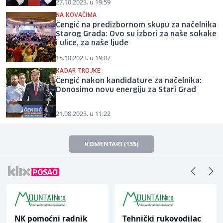
27.10.2023. u 19:59
NA KOVAČIMA
Čengić na predizbornom skupu za načelnika
Starog Grada: Ovo su izbori za naše sokake
i ulice, za naše ljude
15.10.2023. u 19:07
KADAR TROJKE
Čengić nakon kandidature za načelnika:
Donosimo novu energiju za Stari Grad
21.08.2023. u 11:22
KOMENTARI (155)
radnik
Tehnički rukovodilac
Konobar (m/ž)