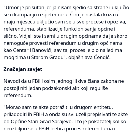
"Umor je prisutan jer ja nisam sjedio sa strane i uključio
se u kampanju u spetembru. Čim je nastala kriza u
maju mjesecu uključio sam se u sve procese i opoziva,
referenduma, stabilizacije funkcionisanja općine i
slično. Vidjeli ste i sami u drugim općinama da je skoro
nemoguće provesti referendum u drugim općinama
kao Centar i Banovići, sav taj proces je bio na leđima
mog tima u Starom Gradu", objašnjava Čengić.
Značajan savjet
Navodi da u FBiH osim jednog ili dva člana zakona ne
postoji niti jedan podzakonski akt koji reguliše
referendum.
"Morao sam te akte potražiti u drugom entitetu,
prilagoditi ih FBiH a onda su svi uzeli prepisivati te akte
od Općine Stari Grad Sarajevo. I to je pokazatelj koliko
neozbiljno se u FBiH tretira proces referenduma i