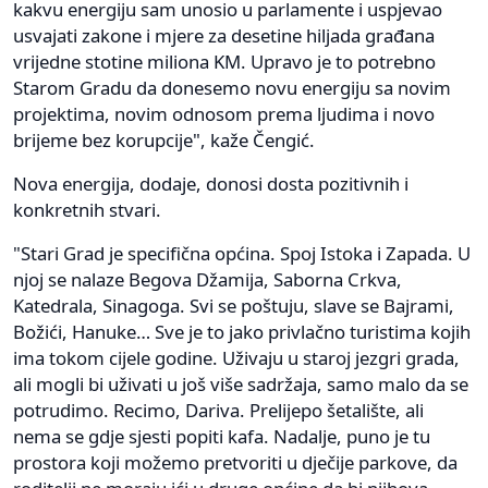
kakvu energiju sam unosio u parlamente i uspjevao
usvajati zakone i mjere za desetine hiljada građana
vrijedne stotine miliona KM. Upravo je to potrebno
Starom Gradu da donesemo novu energiju sa novim
projektima, novim odnosom prema ljudima i novo
brijeme bez korupcije", kaže Čengić.
Nova energija, dodaje, donosi dosta pozitivnih i
konkretnih stvari.
"Stari Grad je specifična općina. Spoj Istoka i Zapada. U
njoj se nalaze Begova Džamija, Saborna Crkva,
Katedrala, Sinagoga. Svi se poštuju, slave se Bajrami,
Božići, Hanuke… Sve je to jako privlačno turistima kojih
ima tokom cijele godine. Uživaju u staroj jezgri grada,
ali mogli bi uživati u još više sadržaja, samo malo da se
potrudimo. Recimo, Dariva. Prelijepo šetalište, ali
nema se gdje sjesti popiti kafa. Nadalje, puno je tu
prostora koji možemo pretvoriti u dječije parkove, da