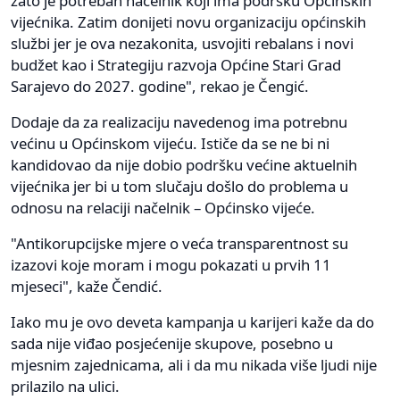
zato je potreban načelnik koji ima podršku Općinskih
vijećnika. Zatim donijeti novu organizaciju općinskih
službi jer je ova nezakonita, usvojiti rebalans i novi
budžet kao i Strategiju razvoja Općine Stari Grad
Sarajevo do 2027. godine", rekao je Čengić.
Dodaje da za realizaciju navedenog ima potrebnu
većinu u Općinskom vijeću. Ističe da se ne bi ni
kandidovao da nije dobio podršku većine aktuelnih
vijećnika jer bi u tom slučaju došlo do problema u
odnosu na relaciji načelnik – Općinsko vijeće.
"Antikorupcijske mjere o veća transparentnost su
izazovi koje moram i mogu pokazati u prvih 11
mjeseci", kaže Čendić.
Iako mu je ovo deveta kampanja u karijeri kaže da do
sada nije viđao posjećenije skupove, posebno u
mjesnim zajednicama, ali i da mu nikada više ljudi nije
prilazilo na ulici.