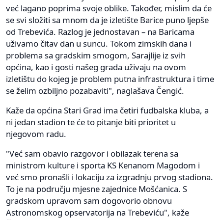
već lagano poprima svoje oblike. Također, mislim da će
se svi složiti sa mnom da je izletište Barice puno ljepše
od Trebevića. Razlog je jednostavan – na Baricama
uživamo čitav dan u suncu. Tokom zimskih dana i
problema sa gradskim smogom, Sarajlije iz svih
općina, kao i gosti našeg grada uživaju na ovom
izletištu do kojeg je problem putna infrastruktura i time
se želim ozbiljno pozabaviti", naglašava Čengić.
Kaže da općina Stari Grad ima četiri fudbalska kluba, a
ni jedan stadion te će to pitanje biti prioritet u
njegovom radu.
"Već sam obavio razgovor i obilazak terena sa
ministrom kulture i sporta KS Kenanom Magodom i
već smo pronašli i lokaciju za izgradnju prvog stadiona.
To je na području mjesne zajednice Mošćanica. S
gradskom upravom sam dogovorio obnovu
Astronomskog opservatorija na Trebeviću", kaže