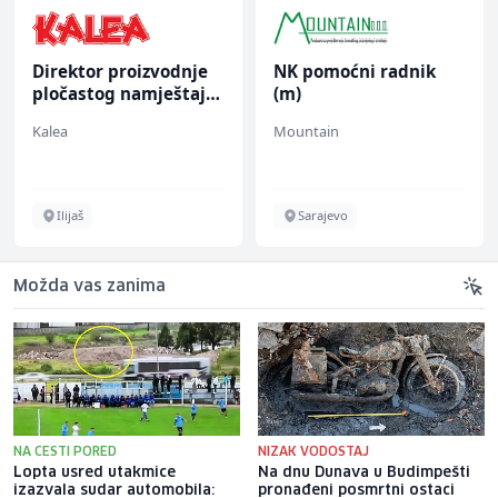
Direktor proizvodnje
NK pomoćni radnik
pločastog namještaja
(m)
(m/ž)
Kalea
Mountain
Ilijaš
Sarajevo
Možda vas zanima
NA CESTI PORED
NIZAK VODOSTAJ
Lopta usred utakmice
Na dnu Dunava u Budimpešti
izazvala sudar automobila:
pronađeni posmrtni ostaci