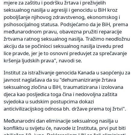
mjere za zaštitu i podršku žrtava i preživjelih
seksualnog nasilja u agresiji i genocidu u BiH kroz
poboljšanje njihovog zdravstvenog, ekonomskog i
psihosocijalnog statusa. Podsjećamo da je BiH, prema
međunarodnom pravu, obavezna pružiti reparacije
žrtvama ratnog seksualnog nasilja. Tražimo neodložnu
akciju da se počinioci seksualnog nasilja izvedu pred
lice pravde, jer je to osnovni preduvjet za sprečavanje
kršenja ljudskih prava", navodi se.
Institut za istraživanje genocida Kanada u saopćenju za
javnost naglašava da su "dehumaniziranje žrtava
seksualnog zločina u BiH, traumatizirana i izolovana
djeca kao posljedica toga čina i nedovoljna zaštita
svjedoka u sudskim postupcima dokazi
anticivilizacijskog odnosa bh. države prema toj žrtvi".
Međunarodni dan eliminacije seksualnog nasilja u
konfliktu u svijetu će, navode iz Instituta, prvi put biti