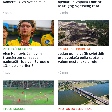
Kamere uživo sve snimile
njemačkih vojnika i motocikl
iz Drugog svjetskog rata
4 sata
17 min
PROTRAĆENI TALENT
ENERGETSKI PROBLEMI
Alen Halilović će novim
Jedan od najvećih svjetskih
transferom sam sebe
proizvođača uglja suočen s
nadmašiti: Ide van Evrope u
valom nestanaka struje
13. klub u karijeri?
1 sat
46 min
I TO JE MOGUĆE
PROTOK DO ELEKTRANE