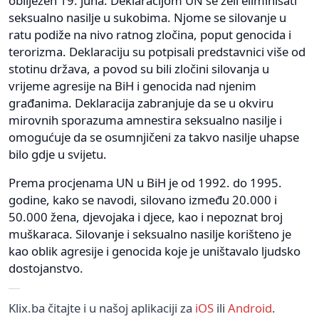
obilježen 19. juna. Deklaracijom UN se želi eliminisati
seksualno nasilje u sukobima. Njome se silovanje u
ratu podiže na nivo ratnog zločina, poput genocida i
terorizma. Deklaraciju su potpisali predstavnici više od
stotinu država, a povod su bili zločini silovanja u
vrijeme agresije na BiH i genocida nad njenim
građanima. Deklaracija zabranjuje da se u okviru
mirovnih sporazuma amnestira seksualno nasilje i
omogućuje da se osumnjičeni za takvo nasilje uhapse
bilo gdje u svijetu.
Prema procjenama UN u BiH je od 1992. do 1995.
godine, kako se navodi, silovano između 20.000 i
50.000 žena, djevojaka i djece, kao i nepoznat broj
muškaraca. Silovanje i seksualno nasilje korišteno je
kao oblik agresije i genocida koje je uništavalo ljudsko
dostojanstvo.
Klix.ba čitajte i u našoj aplikaciji za
iOS
ili
Android
.