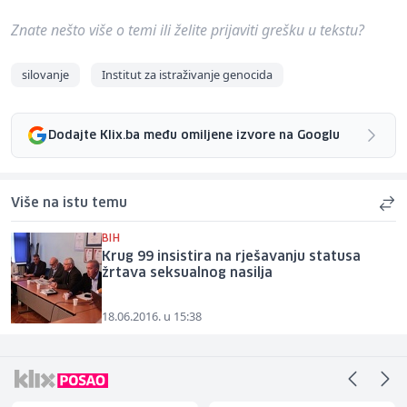
Znate nešto više o temi ili želite prijaviti grešku u tekstu?
silovanje
Institut za istraživanje genocida
Dodajte Klix.ba među omiljene izvore na Googlu
Više na istu temu
BIH
Krug 99 insistira na rješavanju statusa
žrtava seksualnog nasilja
18.06.2016. u 15:38