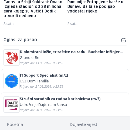
Fanovi u Srbiji šokirani: Ovako
Rumunija: Potopljene barže u
izgleda stadion od 28 miliona
Dunavu da bi se podigao
eura kojeg su Vučić i Dodik
vodostaj rijeke
otvorili nedavno
3 sata
2 sata
Oglasi za posao
Diplomirani inžinjer zaštite na radu - Bachelor inžinjer
sigurnosti i pomoći (m/ž)
Granulo-Re
Prijava do: 13.08.2026. u 23:59
IT Support Specialist (m/ž)
USZ Dom Familia
Prijava do: 21.08.2026. u 23:59
Stručni saradnik za rad sa korisnicima (m/ž)
Udruženje Dajte nam šansu
Prijava do: 20.08.2026. u 23:59
Početna
Dojavite vijest